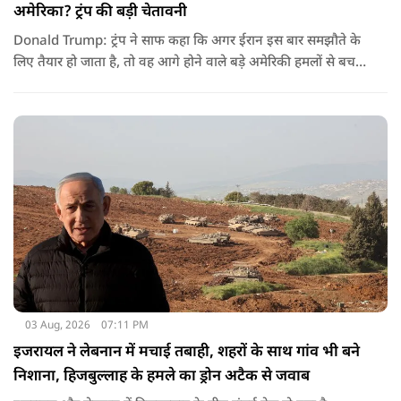
अमेरिका? ट्रंप की बड़ी चेतावनी
Donald Trump: ट्रंप ने साफ कहा कि अगर ईरान इस बार समझौते के
लिए तैयार हो जाता है, तो वह आगे होने वाले बड़े अमेरिकी हमलों से बच
सकता है. लेकिन अगर बातचीत बेनतिजा रही, तो अमेरिका और ज्यादा
सख्त कदम उठाने से पीछे नहीं हटेग.
03 Aug, 2026
07:11 PM
इजरायल ने लेबनान में मचाई तबाही, शहरों के साथ गांव भी बने
निशाना, हिजबुल्लाह के हमले का ड्रोन अटैक से जवाब