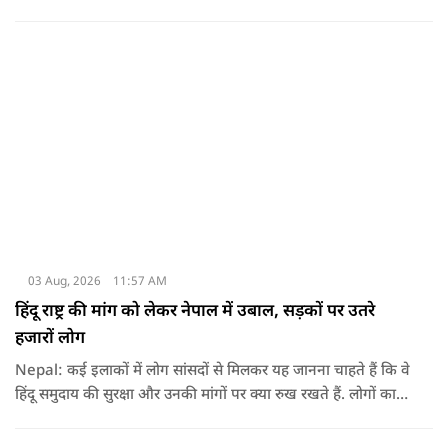
धटना आतंकवाद विरोधी शांति रैली के दौरान हुई. कहा जा रहा है कि
इसमें क़रीब 55 लोग घायल हुए हैं.
03 Aug, 2026
11:57 AM
हिंदू राष्ट्र की मांग को लेकर नेपाल में उबाल, सड़कों पर उतरे
हजारों लोग
Nepal: कई इलाकों में लोग सांसदों से मिलकर यह जानना चाहते हैं कि वे
हिंदू समुदाय की सुरक्षा और उनकी मांगों पर क्या रुख रखते हैं. लोगों का
कहना है कि उन्होंने बदलाव की उम्मीद के साथ अपने नेताओं को चुना था,
इसलिए अब वे चाहते हैं कि उनके प्रतिनिधि इस मुद्दे पर खुलकर अपनी