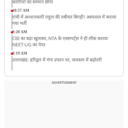
कारीगरों का सम्मान छीना
10:57 AM
रांची में अनशनकारी राहुल की तबीयत बिगड़ी! अस्पताल में कराया
गया भर्ती
9:20 AM
CBI का बड़ा खुलासा, NTA के एक्सपर्ट्स ने ही लीक कराया
NEET-UG का पेपर
8:19 AM
उत्तराखंड: हरिद्वार में गंगा उफान पर, जलस्तर में बढ़ोतरी
8:18 AM
UP: लखनऊ में चलती कार में लगी आग, युवक की जिंदा जलकर
ADVERTISEMENT
मौत