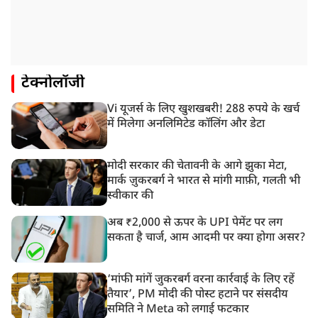
टेक्नोलॉजी
Vi यूजर्स के लिए खुशखबरी! 288 रुपये के खर्च
में मिलेगा अनलिमिटेड कॉलिंग और डेटा
मोदी सरकार की चेतावनी के आगे झुका मेटा,
मार्क ज़ुकरबर्ग ने भारत से मांगी माफ़ी, गलती भी
स्वीकार की
अब ₹2,000 से ऊपर के UPI पेमेंट पर लग
सकता है चार्ज, आम आदमी पर क्या होगा असर?
‘मांफी मांगें जुकरबर्ग वरना कार्रवाई के लिए रहें
तैयार’, PM मोदी की पोस्ट हटाने पर संसदीय
समिति ने Meta को लगाई फटकार