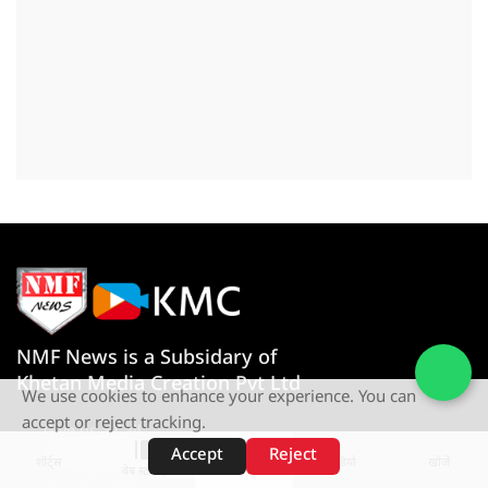
NMF News is a Subsidary of
Khetan Media Creation Pvt Ltd
We use cookies to enhance your experience. You can
accept or reject tracking.
Give us a Call
Accept
Reject
+91-080767 27261
शॉर्ट्स
होम
वीडियो
खोजें
वेब स्टोरीज़