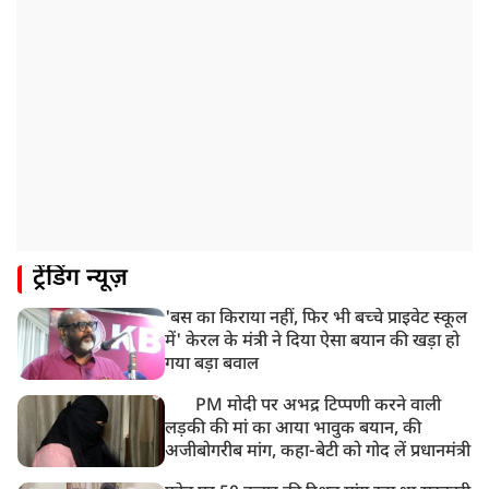
12:57 PM
बॉम्बे हाईकोर्ट ने यौन उत्पीड़न मामले में तहलका के पूर्व एडिटर
तरुण तेजपाल को दोषी ठहराया
12:47 PM
माफिया अतीक अहमद के छोटे बेटे अबान की एक्सीडेंट में मौत
11:12 AM
यौन उत्पीड़न मामले में 'तहलका' के पूर्व एडिटर तरुण तेजपाल
दोषी करार
11:05 AM
ट्रेंडिंग न्यूज़
भारी हंगामे के बीच संसद की कार्यवाही दोपहर दो बजे तक के
लिए स्थगित
'बस का किराया नहीं, फिर भी बच्चे प्राइवेट स्कूल
9:38 AM
में' केरल के मंत्री ने दिया ऐसा बयान की खड़ा हो
झारखंड: JPSC परीक्षा धांधली मामले में और पांच लोग गिरफ्तार,
गया बड़ा बवाल
अबतक 19 अरेस्ट
PM मोदी पर अभद्र टिप्पणी करने वाली
लड़की की मां का आया भावुक बयान, की
अजीबोगरीब मांग, कहा-बेटी को गोद लें प्रधानमंत्री