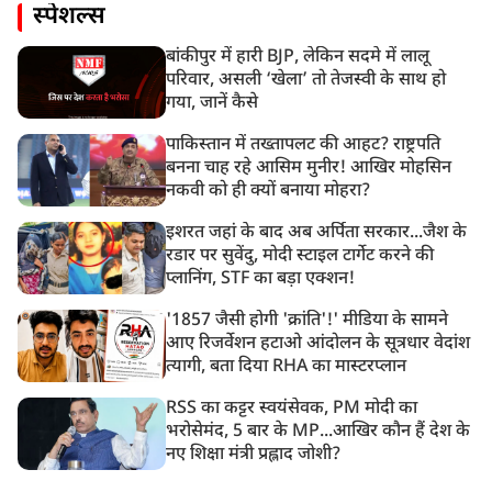
स्पेशल्स
बांकीपुर में हारी BJP, लेकिन सदमे में लालू
परिवार, असली ‘खेला’ तो तेजस्वी के साथ हो
गया, जानें कैसे
पाकिस्तान में तख्तापलट की आहट? राष्ट्रपति
बनना चाह रहे आसिम मुनीर! आखिर मोहसिन
नकवी को ही क्यों बनाया मोहरा?
इशरत जहां के बाद अब अर्पिता सरकार...जैश के
रडार पर सुवेंदु, मोदी स्टाइल टार्गेट करने की
प्लानिंग, STF का बड़ा एक्शन!
'1857 जैसी होगी 'क्रांति'!' मीडिया के सामने
आए रिजर्वेशन हटाओ आंदोलन के सूत्रधार वेदांश
त्यागी, बता दिया RHA का मास्टरप्लान
RSS का कट्टर स्वयंसेवक, PM मोदी का
भरोसेमंद, 5 बार के MP...आखिर कौन हैं देश के
नए शिक्षा मंत्री प्रह्लाद जोशी?