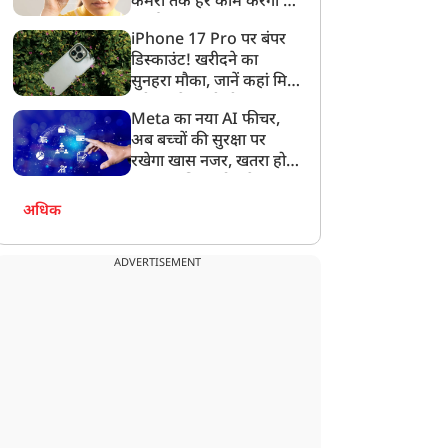
कैमरा तक हर काम करेगा ये
स्मार्ट चश्मा
iPhone 17 Pro पर बंपर
डिस्काउंट! खरीदने का
सुनहरा मौका, जानें कहां मिल
रही सबसे सस्ती डील
Meta का नया AI फीचर,
अब बच्चों की सुरक्षा पर
रखेगा खास नजर, खतरा होने
पर माता-पिता को करेगा
अलर्ट
अधिक
ADVERTISEMENT