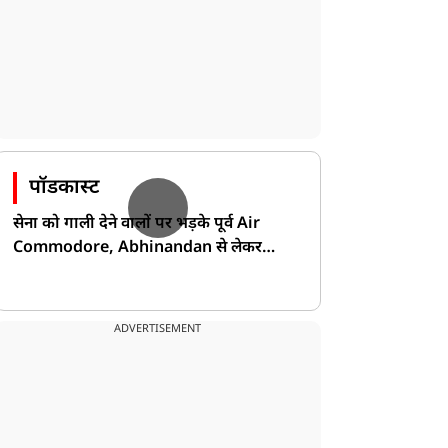
टेक्नोलॉजी
टेक्नोलॉजी
पॉडकास्ट
सेना को गाली देने वालों पर भड़के पूर्व Air
Commodore, Abhinandan से लेकर
Pakistan के डर की खोली पोल!
Phone यूजर्स के लिए बड़ी
Samsung यूजर्स के लिए
खबर! iOS 27 और AI Siri
जरूरी खबर! AI सेटिंग नहीं
ी रिलीज़ डेट सामने
मानी तो डेटा पर पड़ सकता है
ADVERTISEMENT
असर