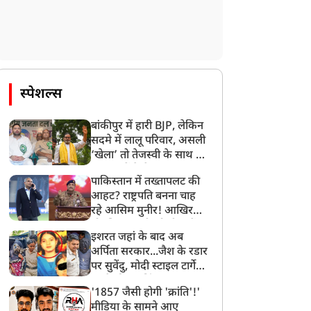
स्पेशल्स
बांकीपुर में हारी BJP, लेकिन
सदमे में लालू परिवार, असली
‘खेला’ तो तेजस्वी के साथ हो
गया, जानें कैसे
पाकिस्तान में तख्तापलट की
आहट? राष्ट्रपति बनना चाह
रहे आसिम मुनीर! आखिर
मोहसिन नकवी को ही क्यों
इशरत जहां के बाद अब
बनाया मोहरा?
अर्पिता सरकार...जैश के रडार
पर सुवेंदु, मोदी स्टाइल टार्गेट
करने की प्लानिंग, STF का
'1857 जैसी होगी 'क्रांति'!'
बड़ा एक्शन!
मीडिया के सामने आए