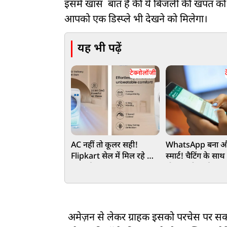
इसमें खास बात है की ये बिजली की खपत को 
आपको एक डिस्प्ले भी देखने को मिलेगा।
यह भी पढ़ें
टेक्नोलॉजी
AC नहीं तो कूलर सही!
WhatsApp बना औ
Flipkart सेल में मिल रहे धांसू
स्मार्ट! चैटिंग के सा
ऑफर्स, 70% तक छूट
मोबाइल रिचार्ज
सिर्फ इतनी है कीमत और ये शानदार है 
अमेज़न से लेकर ग्राहक इसको परचेस पर 