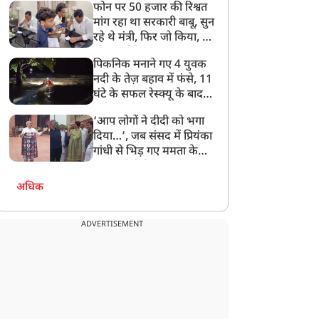
फोन पर 50 हजार की रिश्वत
बेटी को गोद लें प्रधानमंत्री
मांग रहा था सरकारी बाबू, सुन
रहे थे मंत्री, फिर जो किया, वो
सोशल मीडिया पर छा गया
पिकनिक मनाने गए 4 युवक
नदी के तेज़ बहाव में फंसे, 11
घंटे के सफल रेस्क्यू के बाद
बची जान
‘आप लोगों ने दीदी को भगा
दिया…’, जब संसद में प्रियंका
गांधी से भिड़ गए ममता के
सांसद, देखें दिलचस्प Video
अधिक
ADVERTISEMENT