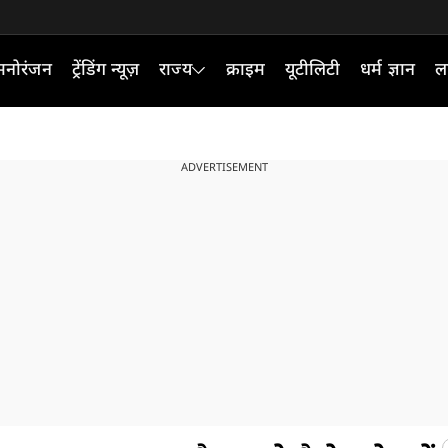
मनोरंजन
ट्रेंडिंग न्यूज़
राज्य
क्राइम
यूटीलिटी
धर्म ज्ञान
ल
ADVERTISEMENT