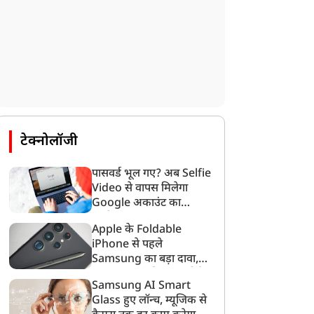
टेक्नोलॉजी
पासवर्ड भूल गए? अब Selfie
Video से वापस मिलेगा
Google अकाउंट का
एक्सेस
Apple के Foldable
iPhone से पहले
Samsung का बड़ा दावा,
कहा- 7 साल की बढ़त कोई
Samsung AI Smart
रातोंरात नहीं छीन सकता
Glass हुए लॉन्च, म्यूजिक से