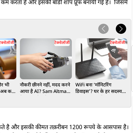
कम करता है और इसकी बॉडी शॉप प्रूफ बनायीं गई है। जिसमे
टेक्नोलॉजी
टेक्नोलॉजी
टेक्नोलॉजी
र भी
नौकरी छीनने नहीं, मदद करने
WiFi बना ‘मॉनिटरिंग
i
थ अब करें
आया है AI? Sam Altman
डिवाइस’? घर के हर सदस्य
ने खुद मानी बड़ी बात
पर रख सकता है नजर,
क
एक्सपर्ट्स ने जताई चिंता
खासियत
सकते है और इसकी कीमत तक़रीबन 1200 रूपये के आसपास है।