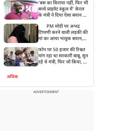
'बस का किराया नहीं, फिर भी
अनमोल कुछ नहीं
बच्चे प्राइवेट स्कूल में' केरल
के मंत्री ने दिया ऐसा बयान की
खड़ा हो गया बड़ा बवाल
PM मोदी पर अभद्र
टिप्पणी करने वाली लड़की की
मां का आया भावुक बयान,
की अजीबोगरीब मांग, कहा-
फोन पर 50 हजार की रिश्वत
बेटी को गोद लें प्रधानमंत्री
मांग रहा था सरकारी बाबू, सुन
रहे थे मंत्री, फिर जो किया, वो
सोशल मीडिया पर छा गया
अधिक
ADVERTISEMENT