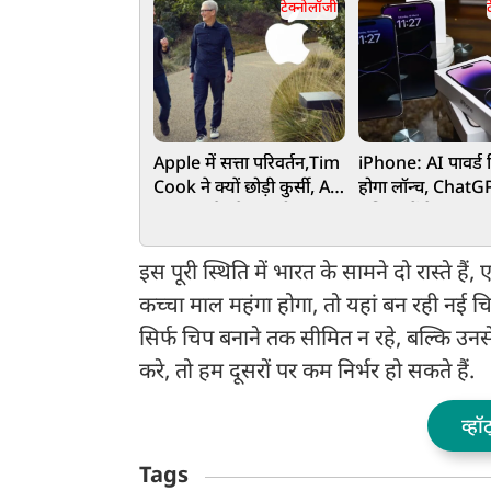
टेक्नोलॉजी
Apple में सत्ता परिवर्तन,Tim
iPhone: AI पावर्ड 
Cook ने क्यों छोड़ी कुर्सी, AI
होगा लॉन्च, ChatG
या कुछ और है असली वजह?
सुविधाओं के साथ आ
सितंबर में हो सकता ह
रोलआउट
इस पूरी स्थिति में भारत के सामने दो रास्ते 
कच्चा माल महंगा होगा, तो यहां बन रही नई चिप
सिर्फ चिप बनाने तक सीमित न रहे, बल्कि उनसे
करे, तो हम दूसरों पर कम निर्भर हो सकते हैं.
व्हॉ
Tags