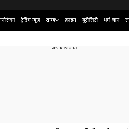
मनोरंजन
ट्रेंडिंग न्यूज़
राज्य
क्राइम
यूटीलिटी
धर्म ज्ञान
ल
ADVERTISEMENT