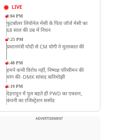
LIVE
8:04 PM
फुटबॉलर लियोनेल मेसी के पिता जॉर्ज मेसी का
68 साल की उम्र में निधन
7:25 PM
प्रधानमंत्री मोदी से CM योगी ने मुलाकात की
6:48 PM
हमने कभी विरोध नहीं, निष्पक्ष परिसीमन की
मांग की- DMK सांसद कनिमोझी
6:19 PM
देहरादुन में पुल बहते ही PWD का एक्शन,
कंपनी का रजिस्ट्रेशन सस्पेंड
3:09 PM
खराब मौसम की चेतावनी के कारण अमरनाथ
ADVERTISEMENT
यात्रा स्थगित
2:51 PM