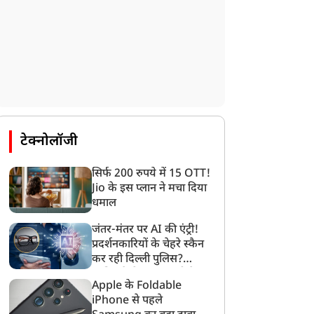
टेक्नोलॉजी
सिर्फ 200 रुपये में 15 OTT!
Jio के इस प्लान ने मचा दिया
धमाल
जंतर-मंतर पर AI की एंट्री!
प्रदर्शनकारियों के चेहरे स्कैन
कर रही दिल्ली पुलिस?
जानिए कैसे काम करती है
Apple के Foldable
फेस रिकॉग्निशन टेक्नोलॉजी
iPhone से पहले