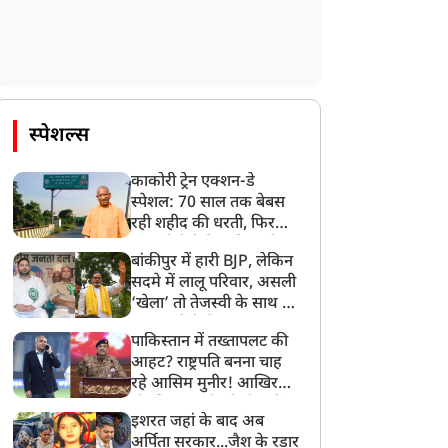
स्पेशल्स
काकोरी ट्रेन एक्शन-डे
स्पेशल: 70 साल तक बेबस
रही शहीद की धरती, फिर
CM योगी ने मिटा दिया तीन
बांकीपुर में हारी BJP, लेकिन
पीढ़ियों का दर्द
सदमे में लालू परिवार, असली
‘खेला’ तो तेजस्वी के साथ हो
गया, जानें कैसे
पाकिस्तान में तख्तापलट की
आहट? राष्ट्रपति बनना चाह
रहे आसिम मुनीर! आखिर
मोहसिन नकवी को ही क्यों
इशरत जहां के बाद अब
बनाया मोहरा?
अर्पिता सरकार...जैश के रडार