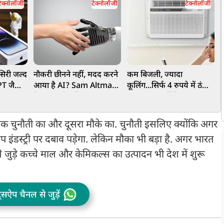
टेक्नोलॉजी
टेक्नोलॉजी
टेक्नोलॉजी
सिरी जल्द
नौकरी छीनने नहीं, मदद करने
कम बिजली, ज्यादा
PT जैसी
आया है AI? Sam Altman
कूलिंग...सिर्फ 4 रुपये में ठंडी
एगा,
ने खुद मानी बड़ी बात
हवा! प्रचंड गर्मी में नया AC
भ
ै
बना चर्चा का विषय, जानें क्या
फ
है खास तकनीक
हैं, एक चुनौती का और दूसरा मौके का. चुनौती इसलिए क्योंकि अगर
 इंडस्ट्री पर दबाव पड़ेगा. लेकिन मौका भी बड़ा है. अगर भारत
 जुड़े कच्चे माल और केमिकल्स का उत्पादन भी देश में शुरू
ट्सऐप चैनल से जुड़ें