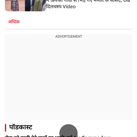
में प्रियंका गांधी से भिड़ गए ममता के सांसद, देखें
दिलचस्प Video
अधिक
ADVERTISEMENT
पॉडकास्ट