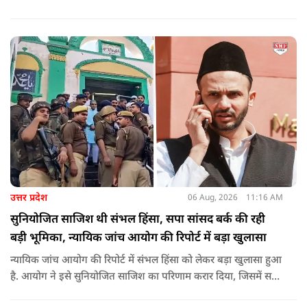
करने वाले महापुरुष बाबा साहेब भीमराव आंबेडकर, महर्षि वाल्मीकि, संत
शिरोमणि रविदास, संत ज्योतिबा फुले, शाहूजी महाराज, लोकमाता
अहिल्या बाई होल्कर आदि की मूर्तियों पर छाजन, पार्क, बाउंड्रीवाल के
लिए हमने 407 करोड़ रुपये का प्रावधान किया है. यह बजट पास न हो,
इसके लिए समाजवादी पार्टी ने सदन की कार्यवाही को बाधित किया और
लगातार व्यवधान पैदा करने का प्रयास किया.
उत्तर प्रदेश
06 Aug, 2026
11:16 AM
सुनियोजित साजिश थी संभल हिंसा, सपा सांसद बर्क की रही
बड़ी भूमिका, न्यायिक जांच आयोग की रिपोर्ट में बड़ा खुलासा
न्यायिक जांच आयोग की रिपोर्ट में संभल हिंसा को लेकर बड़ा खुलासा हुआ
है. आयोग ने इसे सुनियोजित साजिश का परिणाम करार दिया, जिसमें सपा
सांसद बर्क की बड़ी भूमिका रही. इतना ही नहीं बर्क के अलावा कई और