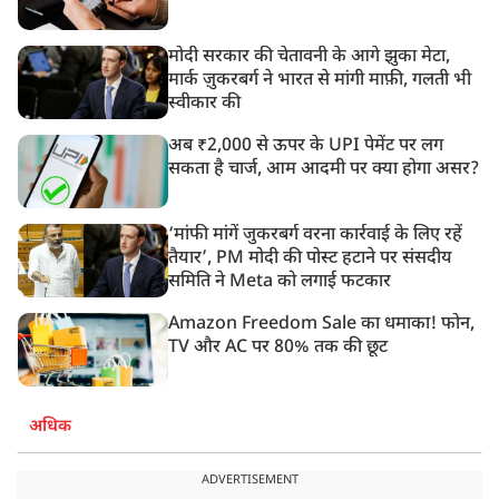
मोदी सरकार की चेतावनी के आगे झुका मेटा,
मार्क ज़ुकरबर्ग ने भारत से मांगी माफ़ी, गलती भी
स्वीकार की
अब ₹2,000 से ऊपर के UPI पेमेंट पर लग
सकता है चार्ज, आम आदमी पर क्या होगा असर?
‘मांफी मांगें जुकरबर्ग वरना कार्रवाई के लिए रहें
तैयार’, PM मोदी की पोस्ट हटाने पर संसदीय
समिति ने Meta को लगाई फटकार
Amazon Freedom Sale का धमाका! फोन,
TV और AC पर 80% तक की छूट
अधिक
ADVERTISEMENT