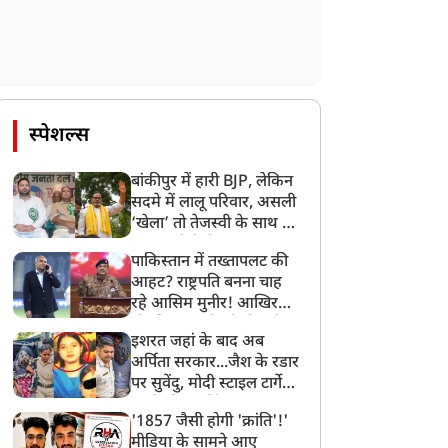
जनजीवन प्रभावित, CM धामी
स्कूलों की तस्वीर, बलिया का
े अधिकारीयों को हाई अलर्ट
यह विधालय बना आधुनिक
र रहने के दिए निर्देश
शिक्षा का मॉडल
स्पेशल्स
बांकीपुर में हारी BJP, लेकिन
सदमे में लालू परिवार, असली
‘खेला’ तो तेजस्वी के साथ हो
गया, जानें कैसे
पाकिस्तान में तख्तापलट की
आहट? राष्ट्रपति बनना चाह
रहे आसिम मुनीर! आखिर
मोहसिन नकवी को ही क्यों
इशरत जहां के बाद अब
बनाया मोहरा?
अर्पिता सरकार...जैश के रडार
पर सुवेंदु, मोदी स्टाइल टार्गेट
करने की प्लानिंग, STF का
'1857 जैसी होगी 'क्रांति'!'
बड़ा एक्शन!
मीडिया के सामने आए