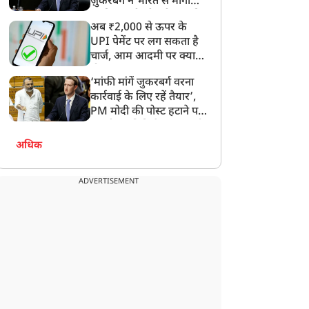
ज़ुकरबर्ग ने भारत से मांगी
माफ़ी, गलती भी स्वीकार की
अब ₹2,000 से ऊपर के
UPI पेमेंट पर लग सकता है
चार्ज, आम आदमी पर क्या
होगा असर?
‘मांफी मांगें जुकरबर्ग वरना
कार्रवाई के लिए रहें तैयार’,
PM मोदी की पोस्ट हटाने पर
संसदीय समिति ने Meta को
लगाई फटकार
अधिक
ADVERTISEMENT
राज्य
राज्य
त्तराखंड में भारी बारिश से
योगी सरकार में बदली सरकारी