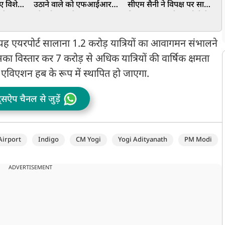
ए विशेष
उठाने वाले को एफआईआर
सीएम सैनी ने विपक्ष पर साधा
रने उमड़
और ट्रोल करके डराया-
निशाना, कहा- पीएम मोदी के
न
धमकाया जा रहा है:
नेतृत्व में देश आगे बढ़ रहा
प
केजरीवाल
यह एयरपोर्ट सालाना 1.2 करोड़ यात्रियों का आवागमन संभालने
इसका विस्तार कर 7 करोड़ से अधिक यात्रियों की वार्षिक क्षमता
एविएशन हब के रूप में स्थापित हो जाएगा.
ट्सऐप चैनल से जुड़ें
Airport
Indigo
CM Yogi
Yogi Adityanath
PM Modi
ADVERTISEMENT