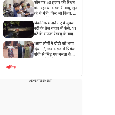
फोन पर 50 हजार की रिश्वत
बेटी को गोद लें प्रधानमंत्री
मांग रहा था सरकारी बाबू, सुन
रहे थे मंत्री, फिर जो किया, वो
सोशल मीडिया पर छा गया
पिकनिक मनाने गए 4 युवक
नदी के तेज़ बहाव में फंसे, 11
घंटे के सफल रेस्क्यू के बाद
बची जान
‘आप लोगों ने दीदी को भगा
दिया…’, जब संसद में प्रियंका
गांधी से भिड़ गए ममता के
सांसद, देखें दिलचस्प Video
अधिक
ADVERTISEMENT