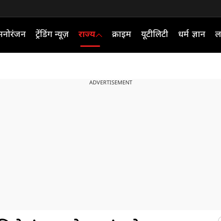
मनोरंजन
ट्रेंडिंग न्यूज़
राज्य
क्राइम
यूटीलिटी
धर्म ज्ञान
ल
ADVERTISEMENT