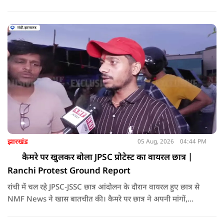
जमीनी हकीकत और जनता की राय को सामने लाती है। इस लॉन्ग-फॉर्म
वीडियो में वरिष्ठ नागरिक 'राजा भैया' और स्थानीय मुस्लिम व्यापारी
मोहम्मद नौशाद से खास बातचीत की गई है।
झारखंड
05 Aug, 2026
04:44 PM
कैमरे पर खुलकर बोला JPSC प्रोटेस्ट का वायरल छात्र |
Ranchi Protest Ground Report
रांची में चल रहे JPSC-JSSC छात्र आंदोलन के दौरान वायरल हुए छात्र से
NMF News ने खास बातचीत की। कैमरे पर छात्र ने अपनी मांगों,
आंदोलन की रणनीति और सरकार से जुड़े कई सवालों का खुलकर जवाब
दिया।