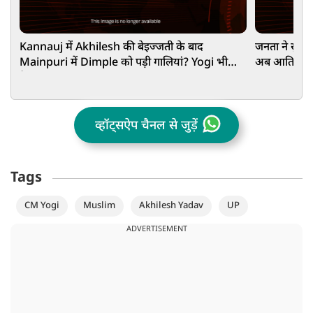
Kannauj में Akhilesh की बेइज्जती के बाद
जनता ने सुन
Mainpuri में Dimple को पड़ी गालियां? Yogi भी
अब आतिशी के
हैरान!
व्हॉट्सऐप चैनल से जुड़ें
Tags
CM Yogi
Muslim
Akhilesh Yadav
UP
ADVERTISEMENT