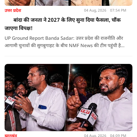
उत्तर प्रदेश
04 Aug, 2026
07:54 PM
बांदा की जनता ने 2027 के लिए सुना दिया फैसला, चौंक
जाएगा विपक्ष!
UP Ground Report Banda Sadar: उत्तर प्रदेश की राजनीति और
आगामी चुनावों की सुगबुगाहट के बीच NMF News की टीम पहुंची है
बांदा जिले की सदर विधानसभा सीट पर। बांदा के ऐतिहासिक और व्यस्त
'बाबू लाल चौराहा' (काली चौराहा) से देखिए ग्राउंड जीरो की सबसे
विश्वसनीय रिपोर्ट।
झारखंड
04 Aug, 2026
04:09 PM