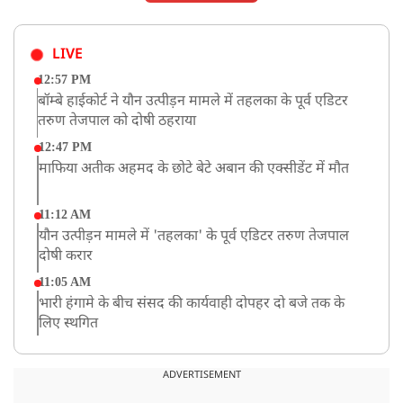
LIVE
12:57 PM
बॉम्बे हाईकोर्ट ने यौन उत्पीड़न मामले में तहलका के पूर्व एडिटर
तरुण तेजपाल को दोषी ठहराया
12:47 PM
माफिया अतीक अहमद के छोटे बेटे अबान की एक्सीडेंट में मौत
11:12 AM
यौन उत्पीड़न मामले में 'तहलका' के पूर्व एडिटर तरुण तेजपाल
दोषी करार
11:05 AM
भारी हंगामे के बीच संसद की कार्यवाही दोपहर दो बजे तक के
लिए स्थगित
9:38 AM
झारखंड: JPSC परीक्षा धांधली मामले में और पांच लोग गिरफ्तार,
ADVERTISEMENT
अबतक 19 अरेस्ट