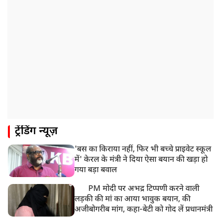
8:55 AM
पाकिस्तान के कब्जे वाले जम्मू और कश्मीर (PoJK) में हिंसा को
लेकर ब्रिटेन में प्रदर्शन
8:50 AM
बसपा के इकलौते विधायक उमाशंकर सिंह का देर रात निधन,
आज बलिया में होगा अंतिम संस्कार
8:24 AM
मोहन भगवत मुंबई में Gen-Z और Gen Alpha से करेंगे
बातचीत
ट्रेंडिंग न्यूज़
'बस का किराया नहीं, फिर भी बच्चे प्राइवेट स्कूल
में' केरल के मंत्री ने दिया ऐसा बयान की खड़ा हो
गया बड़ा बवाल
PM मोदी पर अभद्र टिप्पणी करने वाली
लड़की की मां का आया भावुक बयान, की
अजीबोगरीब मांग, कहा-बेटी को गोद लें प्रधानमंत्री