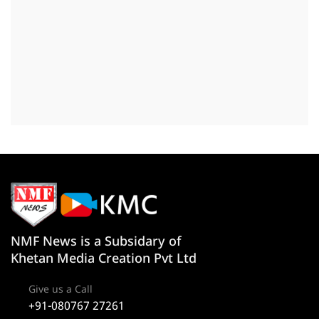
NMF News is a Subsidary of
Khetan Media Creation Pvt Ltd
Give us a Call
+91-080767 27261