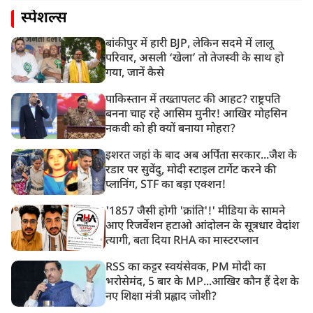
स्पेशल्स
बांकीपुर में हारी BJP, लेकिन सदमे में लालू
परिवार, असली ‘खेला’ तो तेजस्वी के साथ हो
गया, जानें कैसे
पाकिस्तान में तख्तापलट की आहट? राष्ट्रपति
बनना चाह रहे आसिम मुनीर! आखिर मोहसिन
नकवी को ही क्यों बनाया मोहरा?
इशरत जहां के बाद अब अर्पिता सरकार...जैश के
रडार पर सुवेंदु, मोदी स्टाइल टार्गेट करने की
प्लानिंग, STF का बड़ा एक्शन!
'1857 जैसी होगी 'क्रांति'!' मीडिया के सामने
आए रिजर्वेशन हटाओ आंदोलन के सूत्रधार वेदांश
त्यागी, बता दिया RHA का मास्टरप्लान
RSS का कट्टर स्वयंसेवक, PM मोदी का
भरोसेमंद, 5 बार के MP...आखिर कौन हैं देश के
नए शिक्षा मंत्री प्रह्लाद जोशी?