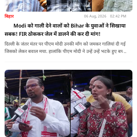
बिहार
06 Aug, 2026
02:42 PM
Modi को गाली देने वालों को Bihar के युवाओं ने सिखाया
सबक! FIR ठोककर जेल में डालने की कर दी मांग!
दिल्ली के जंतर मंतर पर पीएम मोदी उनकी माँग को जमकर गालियां दी गई
जिसको लेकर बवाल मचा. हालांकि पीएम मोदी ने उन्हें उन्हें भटके हुए बच्चे
बोलकर सही राह दिखाने की बात रहकर माफ कर दिया. लेकिन ऐसे
गालीबाज कॉकरोचों पर बिहार के युवा भड़क उठे. और मांग कर डाली की
गालीबाजों को माफ नहीं करना चाहिए बल्कि उन्हें सलाखों के पीछे डालना
चाहिए.