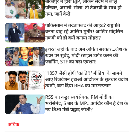
बांकीपुर में हारी BJP, लेकिन सदमे में लालू
परिवार, असली ‘खेला’ तो तेजस्वी के साथ हो
गया, जानें कैसे
पाकिस्तान में तख्तापलट की आहट? राष्ट्रपति
बनना चाह रहे आसिम मुनीर! आखिर मोहसिन
नकवी को ही क्यों बनाया मोहरा?
इशरत जहां के बाद अब अर्पिता सरकार...जैश के
रडार पर सुवेंदु, मोदी स्टाइल टार्गेट करने की
प्लानिंग, STF का बड़ा एक्शन!
'1857 जैसी होगी 'क्रांति'!' मीडिया के सामने
आए रिजर्वेशन हटाओ आंदोलन के सूत्रधार वेदांश
त्यागी, बता दिया RHA का मास्टरप्लान
RSS का कट्टर स्वयंसेवक, PM मोदी का
भरोसेमंद, 5 बार के MP...आखिर कौन हैं देश के
नए शिक्षा मंत्री प्रह्लाद जोशी?
अधिक