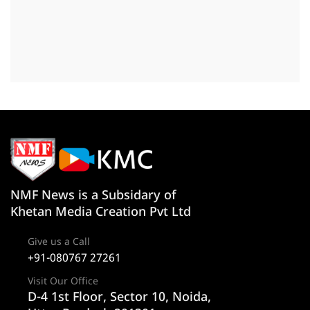
NMF News is a Subsidary of
Khetan Media Creation Pvt Ltd
Give us a Call
+91-080767 27261
Visit Our Office
D-4 1st Floor, Sector 10, Noida,