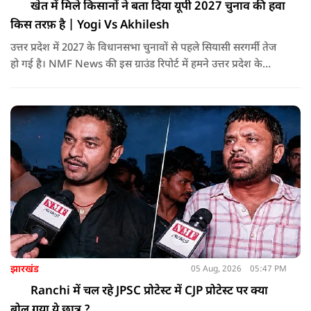
खेत में मिले किसानों ने बता दिया यूपी 2027 चुनाव की हवा
किस तरफ़ है | Yogi Vs Akhilesh
उत्तर प्रदेश में 2027 के विधानसभा चुनावों से पहले सियासी सरगर्मी तेज
हो गई है। NMF News की इस ग्राउंड रिपोर्ट में हमने उत्तर प्रदेश के
ग्रामीण इलाकों (जालौन) का दौरा किया और सीधे किसानों से बातचीत
की। इस वीडियो में जानिए कि आम किसान मौजूदा योगी आदित्यनाथ
सरकार के विकास कार्यों, कानून-व्यवस्था, सड़क नेटवर्क और सुरक्षा
व्यवस्था को कैसे देखते हैं।
झारखंड
05 Aug, 2026
05:47 PM
Ranchi में चल रहे JPSC प्रोटेस्ट में CJP प्रोटेस्ट पर क्या
बोल गया ये छात्र ?