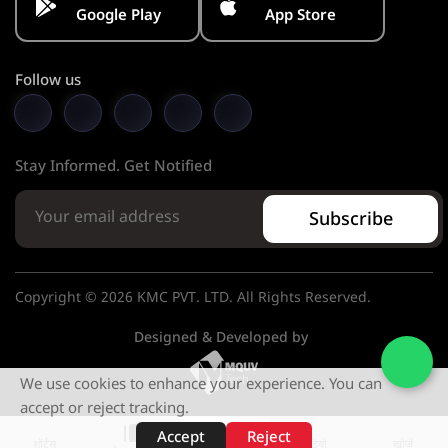
Google Play
App Store
Follow us
Stay Informed. Get Notified
Subscribe
Copyright © 2026 KMC PVT. LTD. All Rights Reserved.
Designed & Developed by
We use cookies to enhance your experience. You can
accept or reject tracking.
Accept
Reject
शॉर्ट्स
होम
वीडियो
खोजें