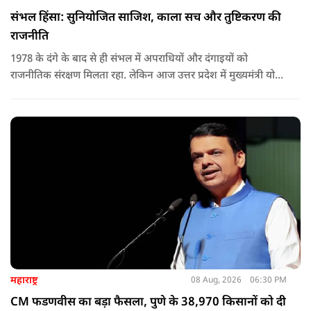
संभल हिंसा: सुनियोजित साजिश, काला सच और तुष्टिकरण की
राजनीति
1978 के दंगे के बाद से ही संभल में अपराधियों और दंगाइयों को
राजनीतिक संरक्षण मिलता रहा. लेकिन आज उत्तर प्रदेश में मुख्यमंत्री योगी
आदित्यनाथ के नेतृत्व में कानून का राज स्थापित है. 24 नवंबर 2024 की
घटना में सरकार ने यह संदेश स्पष्ट कर दिया कि चाहे कोई कितना भी बड़ा
नेता या सांसद क्यों न हो, यदि वह राज्य की शांति और सुरक्षा से खिलवाड़
करेगा, तो उसे बख्शा नहीं जाएगा.
महाराष्ट्र
08 Aug, 2026
06:30 PM
CM फडणवीस का बड़ा फैसला, पुणे के 38,970 किसानों को दी