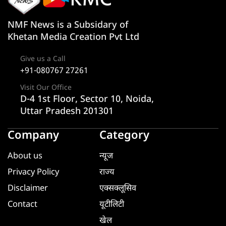
NMF News is a Subsidary of
Khetan Media Creation Pvt Ltd
Give us a Call
+91-080767 27261
Visit Our Office
D-4 1st Floor, Sector 10, Noida,
Uttar Pradesh 201301
Company
Category
About us
न्यूज
Privacy Policy
राज्य
Disclaimer
एक्सक्लूसिव
Contact
यूटीलिटी
खेल