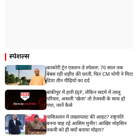
स्पेशल्स
काकोरी ट्रेन एक्शन-डे स्पेशल: 70 साल तक
बेबस रही शहीद की धरती, फिर CM योगी ने मिटा
दिया तीन पीढ़ियों का दर्द
बांकीपुर में हारी BJP, लेकिन सदमे में लालू
परिवार, असली ‘खेला’ तो तेजस्वी के साथ हो
गया, जानें कैसे
पाकिस्तान में तख्तापलट की आहट? राष्ट्रपति
बनना चाह रहे आसिम मुनीर! आखिर मोहसिन
नकवी को ही क्यों बनाया मोहरा?