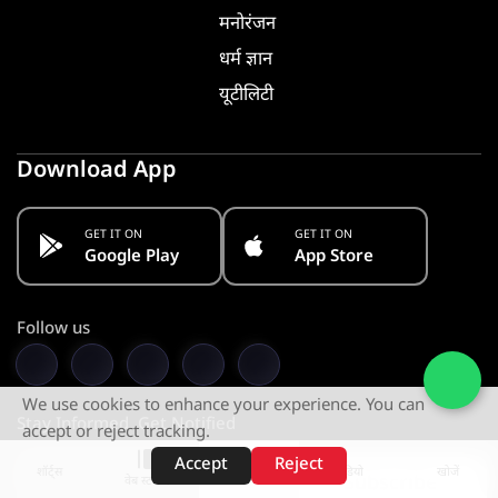
मनोरंजन
धर्म ज्ञान
यूटीलिटी
Download App
GET IT ON
GET IT ON
Google Play
App Store
Follow us
We use cookies to enhance your experience. You can
Stay Informed. Get Notified
accept or reject tracking.
Accept
Reject
शॉर्ट्स
होम
वीडियो
खोजें
Subscribe
वेब स्टोरीज़