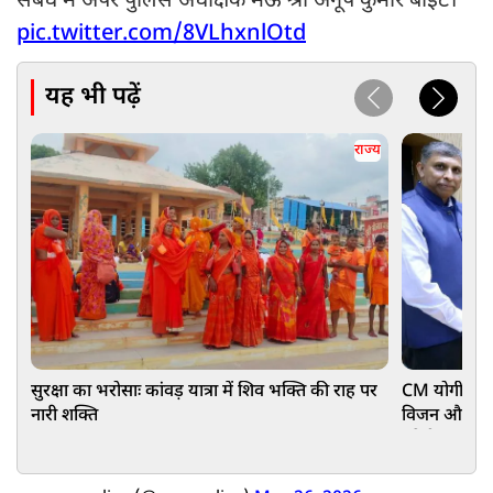
संबंध में अपर पुलिस अधीक्षक मऊ श्री अनूप कुमार बाइट।
pic.twitter.com/8VLhxnlOtd
यह भी पढ़ें
राज्य
सुरक्षा का भरोसाः कांवड़ यात्रा में शिव भक्ति की राह पर
CM योगी से मि
नारी शक्ति
विजन और MSME
बनेगी कंपनी