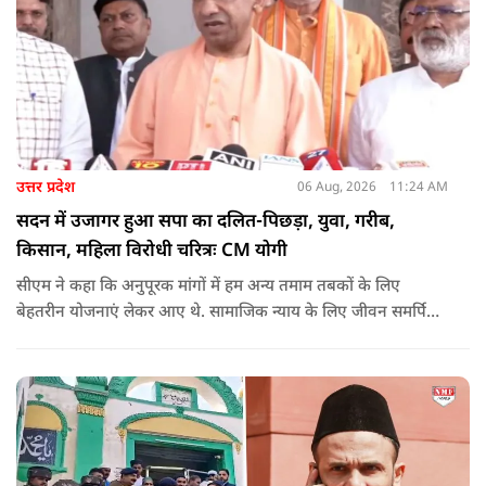
उत्तर प्रदेश
06 Aug, 2026
11:24 AM
सदन में उजागर हुआ सपा का दलित-पिछड़ा, युवा, गरीब,
किसान, महिला विरोधी चरित्रः CM योगी
सीएम ने कहा कि अनुपूरक मांगों में हम अन्य तमाम तबकों के लिए
बेहतरीन योजनाएं लेकर आए थे. सामाजिक न्याय के लिए जीवन समर्पित
करने वाले महापुरुष बाबा साहेब भीमराव आंबेडकर, महर्षि वाल्मीकि, संत
शिरोमणि रविदास, संत ज्योतिबा फुले, शाहूजी महाराज, लोकमाता
अहिल्या बाई होल्कर आदि की मूर्तियों पर छाजन, पार्क, बाउंड्रीवाल के
लिए हमने 407 करोड़ रुपये का प्रावधान किया है. यह बजट पास न हो,
इसके लिए समाजवादी पार्टी ने सदन की कार्यवाही को बाधित किया और
लगातार व्यवधान पैदा करने का प्रयास किया.