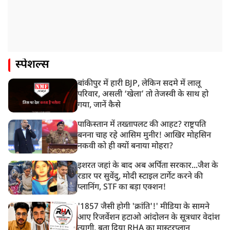
स्पेशल्स
बांकीपुर में हारी BJP, लेकिन सदमे में लालू
परिवार, असली ‘खेला’ तो तेजस्वी के साथ हो
गया, जानें कैसे
पाकिस्तान में तख्तापलट की आहट? राष्ट्रपति
बनना चाह रहे आसिम मुनीर! आखिर मोहसिन
नकवी को ही क्यों बनाया मोहरा?
इशरत जहां के बाद अब अर्पिता सरकार...जैश के
रडार पर सुवेंदु, मोदी स्टाइल टार्गेट करने की
प्लानिंग, STF का बड़ा एक्शन!
'1857 जैसी होगी 'क्रांति'!' मीडिया के सामने
आए रिजर्वेशन हटाओ आंदोलन के सूत्रधार वेदांश
त्यागी, बता दिया RHA का मास्टरप्लान