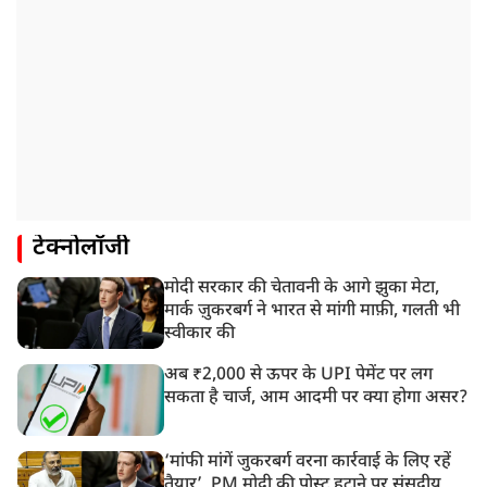
टेक्नोलॉजी
मोदी सरकार की चेतावनी के आगे झुका मेटा,
मार्क ज़ुकरबर्ग ने भारत से मांगी माफ़ी, गलती भी
स्वीकार की
अब ₹2,000 से ऊपर के UPI पेमेंट पर लग
सकता है चार्ज, आम आदमी पर क्या होगा असर?
‘मांफी मांगें जुकरबर्ग वरना कार्रवाई के लिए रहें
तैयार’, PM मोदी की पोस्ट हटाने पर संसदीय