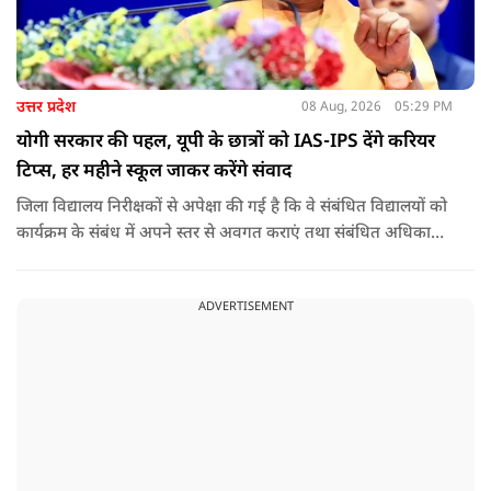
उत्तर प्रदेश
08 Aug, 2026
05:29 PM
योगी सरकार की पहल, यूपी के छात्रों को IAS-IPS देंगे करियर
टिप्स, हर महीने स्कूल जाकर करेंगे संवाद
जिला विद्यालय निरीक्षकों से अपेक्षा की गई है कि वे संबंधित विद्यालयों को
कार्यक्रम के संबंध में अपने स्तर से अवगत कराएं तथा संबंधित अधिकारी
और विद्यालय के प्रबंध तंत्र के बीच आवश्यक समन्वय स्थापित कराएं,
ताकि कार्यक्रम का सुचारु एवं प्रभावी संचालन सुनिश्चित हो सके. अपर
ADVERTISEMENT
मुख्य सचिव, माध्यमिक शिक्षा, पार्थ सारथी सेन शर्मा ने बताया कि मुख्य
सचिव, उत्तर प्रदेश शासन, की ओर से सभी जिलाधिकारियों को जारी
निर्देश में कहा गया है कि प्रत्येक जिले में तैनात आईएएस, आईपीएस, और
आईएफएस के युवा अधिकारी हर माह कम से कम एक इंटरमीडिएट स्तर
के विद्यालय का भ्रमण कर विद्यार्थियों के साथ संवाद स्थापित करें.