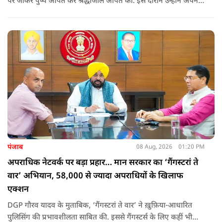
पर जाकर पुष्प अर्पित कर श्रद्धांजलि अर्पित की. इस दौरान उन्होंने अपने
ही दादा की उपेक्षा को लेकर राहुल पर निशाना साधा और आईना दिखाया.
उन्होंने पूछा कि किस अधिकार से युवा पीढ़ी और Gen-Z को समझाओगे
कि वह भविष्य में क्या करें.
पंजाब
08 Aug, 2026
01:20 PM
अपराधिक नेटवर्क पर बड़ा प्रहार… मान सरकार का ‘गैंगस्टरां ते
वार’ अभियान, 58,000 से ज्यादा अपराधियों के खिलाफ
एक्शन
DGP गौरव यादव के मुताबिक, ‘गैंगस्टरां ते वार’ ने ख़ुफ़िया-आधारित
पुलिसिंग की प्रभावशीलता साबित की. इससे गैंगस्टर्स के लिए कहीं भी