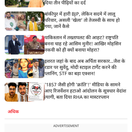
दिया तीन पीढ़ियों का दर्द
बांकीपुर में हारी BJP, लेकिन सदमे में लालू
परिवार, असली ‘खेला’ तो तेजस्वी के साथ हो
गया, जानें कैसे
पाकिस्तान में तख्तापलट की आहट? राष्ट्रपति
बनना चाह रहे आसिम मुनीर! आखिर मोहसिन
नकवी को ही क्यों बनाया मोहरा?
इशरत जहां के बाद अब अर्पिता सरकार...जैश के
रडार पर सुवेंदु, मोदी स्टाइल टार्गेट करने की
प्लानिंग, STF का बड़ा एक्शन!
'1857 जैसी होगी 'क्रांति'!' मीडिया के सामने
आए रिजर्वेशन हटाओ आंदोलन के सूत्रधार वेदांश
त्यागी, बता दिया RHA का मास्टरप्लान
अधिक
ADVERTISEMENT