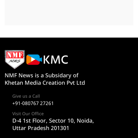
NMF News is a Subsidary of
Khetan Media Creation Pvt Ltd
Give us a Call
+91-080767 27261
Visit Our Office
D-4 1st Floor, Sector 10, Noida,
Uttar Pradesh 201301