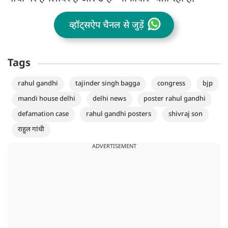
व्हॉट्सऐप चैनल से जुड़ें
Tags
rahul gandhi
tajinder singh bagga
congress
bjp
mandi house delhi
delhi news
poster rahul gandhi
defamation case
rahul gandhi posters
shivraj son
राहुल गांधी
ADVERTISEMENT