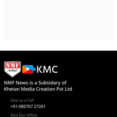
NMF News is a Subsidary of
Khetan Media Creation Pvt Ltd
Give us a Call
+91-080767 27261
Visit Our Office