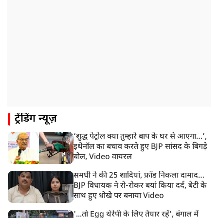
रांची: झारखंड विधानसभा परिसर में घुसे छात्र प्रदर्शनकारी,
पुलिस ने किया लाठीचार्ज
1:33 PM
संसद में फिर हंगामा, कार्यवाही स्थगित, नहीं चल सका प्रश्नकाल
12:43 PM
रांची प्रदर्शन: विधानसभा के बेहद करीब पहुंचे छात्र, वाटर कैनन
का हुआ इस्तेमाल
12:18 PM
ट्रेंडिंग न्यूज़
झारखंड विधानसभा के करीब पहुंचे छात्र प्रदर्शनकारी, तार वाले
बैरिकेड उखाड़े
‘शुद्ध पेट्रोल क्या तुम्हारे बाप के घर से आएगा…’,
11:24 AM
इथेनॉल का बचाव करते हुए BJP सांसद के बिगड़े
दिल्ली में AAP विधायक अजय दत्त के दक्षिणपुरी स्थित दफ़्तर के
बोल, Video वायरल
बाहर BJP का प्रदर्शन
समधी ने की 25 शादियां, फ्रॉड निकला दामाद…
BJP विधायक ने रो-रोकर बयां किया दर्द, बेटी के
साथ हुए धोखे पर बनाया Video
'...तो Egg थेरेपी के लिए तैयार रहें', बंगाल में