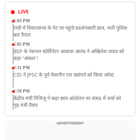
LIVE
5:03 PM
रांची में विधानसभा के गेट पर पहुंचे प्रदर्शनकारी छात्र, भारी पुलिस
बल तैनात
5:02 PM
BSP के नेशनल कोर्डिनेटर आकाश आनंद ने अखिलेश यादव को
कहा ‘अंकल’!
2:31 PM
CID ने JPSC के पूर्व चेयरमैन एल ख्यांगते को किया अरेस्ट
1:59 PM
केंद्रीय मंत्री रिजिजू ने कहा छात्र आंदोलन पर संसद में चर्चा को
गृह मंत्री तैयार
1:54 PM
अभिषेक बनर्जी को आंखों के इलाज के लिए विदेश जाने की
ADVERTISEMENT
इजाजत, SC ने लगाईं ये शर्तें!
1:40 PM