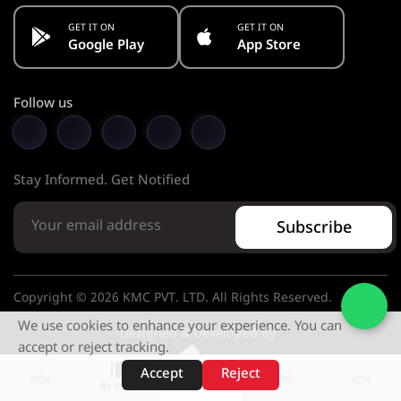
GET IT ON
GET IT ON
Google Play
App Store
Follow us
Stay Informed. Get Notified
Subscribe
Copyright © 2026 KMC PVT. LTD. All Rights Reserved.
We use cookies to enhance your experience. You can
Designed & Developed by
accept or reject tracking.
Accept
Reject
शॉर्ट्स
होम
वीडियो
खोजें
वेब स्टोरीज़