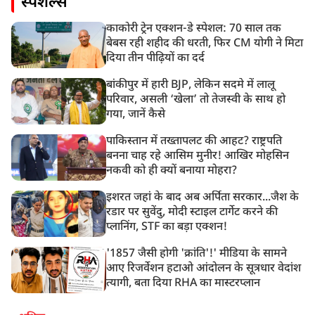
स्पेशल्स
काकोरी ट्रेन एक्शन-डे स्पेशल: 70 साल तक
बेबस रही शहीद की धरती, फिर CM योगी ने मिटा
दिया तीन पीढ़ियों का दर्द
बांकीपुर में हारी BJP, लेकिन सदमे में लालू
परिवार, असली ‘खेला’ तो तेजस्वी के साथ हो
गया, जानें कैसे
पाकिस्तान में तख्तापलट की आहट? राष्ट्रपति
बनना चाह रहे आसिम मुनीर! आखिर मोहसिन
नकवी को ही क्यों बनाया मोहरा?
इशरत जहां के बाद अब अर्पिता सरकार...जैश के
रडार पर सुवेंदु, मोदी स्टाइल टार्गेट करने की
प्लानिंग, STF का बड़ा एक्शन!
'1857 जैसी होगी 'क्रांति'!' मीडिया के सामने
आए रिजर्वेशन हटाओ आंदोलन के सूत्रधार वेदांश
त्यागी, बता दिया RHA का मास्टरप्लान