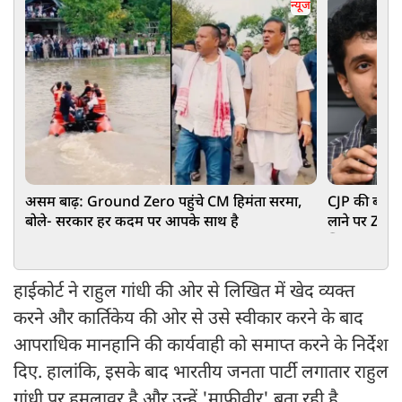
न्यूज
असम बाढ़: Ground Zero पहुंचे CM हिमंता सरमा,
CJP की बढ़ीं म
बोले- सरकार हर कदम पर आपके साथ है
लाने पर Zer
खिलाफ POCSO
हाईकोर्ट ने राहुल गांधी की ओर से लिखित में खेद व्यक्त
करने और कार्तिकेय की ओर से उसे स्वीकार करने के बाद
आपराधिक मानहानि की कार्यवाही को समाप्त करने के निर्देश
दिए. हालांकि, इसके बाद भारतीय जनता पार्टी लगातार राहुल
गांधी पर हमलावर है और उन्हें 'माफीवीर' बता रही है.