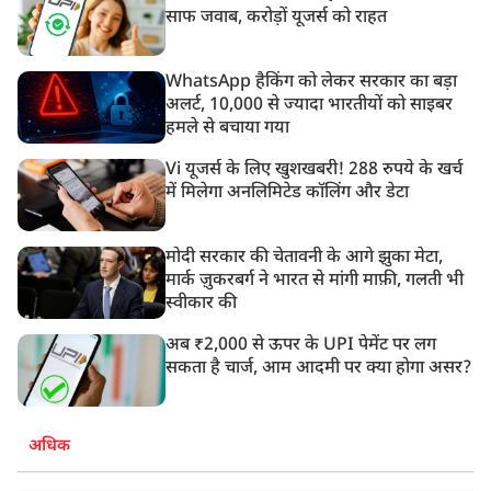
साफ जवाब, करोड़ों यूजर्स को राहत
WhatsApp हैकिंग को लेकर सरकार का बड़ा
अलर्ट, 10,000 से ज्यादा भारतीयों को साइबर
हमले से बचाया गया
Vi यूजर्स के लिए खुशखबरी! 288 रुपये के खर्च
में मिलेगा अनलिमिटेड कॉलिंग और डेटा
मोदी सरकार की चेतावनी के आगे झुका मेटा,
मार्क ज़ुकरबर्ग ने भारत से मांगी माफ़ी, गलती भी
स्वीकार की
अब ₹2,000 से ऊपर के UPI पेमेंट पर लग
सकता है चार्ज, आम आदमी पर क्या होगा असर?
अधिक