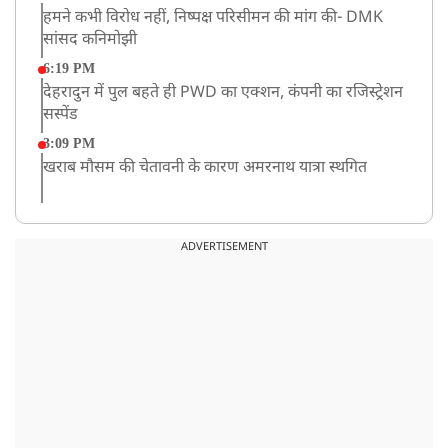
हमने कभी विरोध नहीं, निष्पक्ष परिसीमन की मांग की- DMK
सांसद कनिमोझी
6:19 PM
देहरादुन में पुल बहते ही PWD का एक्शन, कंपनी का रजिस्ट्रेशन
सस्पेंड
3:09 PM
खराब मौसम की चेतावनी के कारण अमरनाथ यात्रा स्थगित
2:51 PM
JPSC-JSSC को लेकर बेनतीजा रही सरकार और छात्रों के बीच
ADVERTISEMENT
दूसरे दौर की बातचीत, आंदोलन तेज
1:55 PM
प्रयागराज पहुंचे राहुल गांधी, ‘छात्रों की गूंज’ कार्यक्रम में होंगे
शामिल
12:47 PM
मेरठ में CM योगी आदित्यनाथ ने कांवड़ यात्रियों का किया स्वागत
11:04 AM