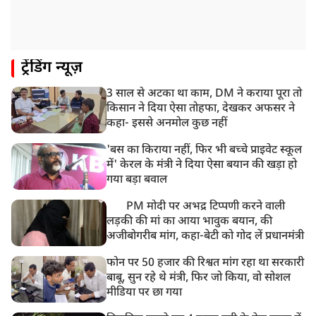
असम बाढ़: 13 जिलों में 15 लाख से ज्यादा लोग प्रभावित, मृतकों
की संख्या 98 तक पहुंची
10:21 AM
ट्रेंडिंग न्यूज़
हिमाचल के चंबा में बड़ा सड़क हादसा, 7 यात्रियों की मौत; 11
घायल
3 साल से अटका था काम, DM ने कराया पूरा तो
9:23 AM
किसान ने दिया ऐसा तोहफा, देखकर अफसर ने
सलमान खान के घर के बाहर ड्यूटी पर तैनात पुलिसकर्मी की मौत,
कहा- इससे अनमोल कुछ नहीं
अचानक बिगड़ी थी तबीयत
'बस का किराया नहीं, फिर भी बच्चे प्राइवेट स्कूल
में' केरल के मंत्री ने दिया ऐसा बयान की खड़ा हो
गया बड़ा बवाल
PM मोदी पर अभद्र टिप्पणी करने वाली
लड़की की मां का आया भावुक बयान, की
अजीबोगरीब मांग, कहा-बेटी को गोद लें प्रधानमंत्री
फोन पर 50 हजार की रिश्वत मांग रहा था सरकारी
बाबू, सुन रहे थे मंत्री, फिर जो किया, वो सोशल
मीडिया पर छा गया