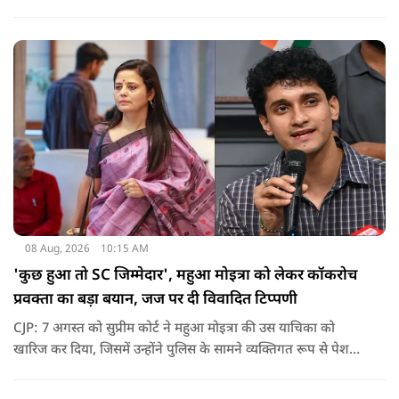
जातिवादी राजनीति और चुनावी स्वार्थ के चलते समय-समय पर अपना
राजनीतिक रंग बदलती रही है.
08 Aug, 2026
10:15 AM
'कुछ हुआ तो SC जिम्मेदार', महुआ मोइत्रा को लेकर कॉकरोच
प्रवक्ता का बड़ा बयान, जज पर दी विवादित टिप्पणी
CJP: 7 अगस्त को सुप्रीम कोर्ट ने महुआ मोइत्रा की उस याचिका को
खारिज कर दिया, जिसमें उन्होंने पुलिस के सामने व्यक्तिगत रूप से पेश
होने के बजाय वीडियो कॉन्फ्रेंसिंग के जरिए पेश होने की अनुमति मांगी थी.
सुनवाई के दौरान अदालत की ओर से की गई एक टिप्पणी अब चर्चा का