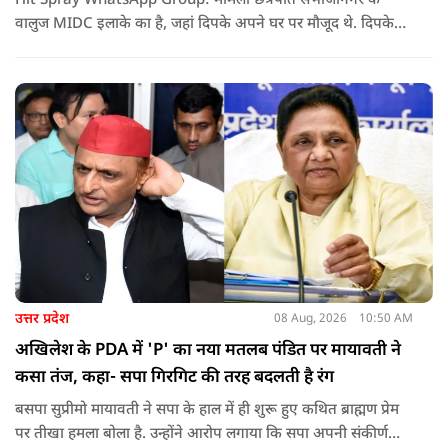
Hit Spray WhatsApp Group: मामला छत्रपति संभाजीनगर के
वालुज MIDC इलाके का है, जहां दिपके अपने घर पर मौजूद थे. दिपके
का आरोप है कि सुरक्षा के लिए तैनात PSI उनसे मिलने आने वाले लोगों
को रोक रहे थे और उनके साथ ठीक तरीके से पेश नहीं आ रहे थे. इसी बात
को लेकर दिपके की पुलिस अधिकारी से तीखी बहस हो गई.
उत्तर प्रदेश
08 Aug, 2026
10:50 AM
अखिलेश के PDA में 'P' का नया मतलब पंडित पर मायावती ने
कसा तंज, कहा- सपा गिरगिट की तरह बदलती है रंग
बसपा सुप्रीमो मायावती ने सपा के हाल में ही शुरू हुए कथित ब्राह्मण प्रेम
पर तीखा हमला बोला है. उन्होंने आरोप लगाया कि सपा अपनी संकीर्ण