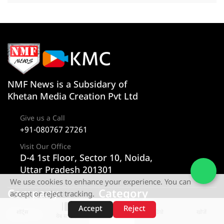
NMF News is a Subsidary of
Khetan Media Creation Pvt Ltd
Give us a Call
+91-080767 27261
Visit Our Office
D-4 1st Floor, Sector 10, Noida,
Uttar Pradesh 201301
We use cookies to enhance your experience. You can
Company
Category
accept or reject tracking.
Accept
Reject
शॉर्ट्स
होम
वीडियो
खोजें
About us
न्यूज
वेब स्टोरीज़