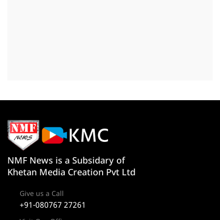
NMF News is a Subsidary of
Khetan Media Creation Pvt Ltd
Give us a Call
+91-080767 27261