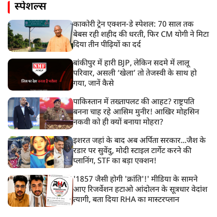
स्पेशल्स
काकोरी ट्रेन एक्शन-डे स्पेशल: 70 साल तक
बेबस रही शहीद की धरती, फिर CM योगी ने मिटा
दिया तीन पीढ़ियों का दर्द
बांकीपुर में हारी BJP, लेकिन सदमे में लालू
परिवार, असली ‘खेला’ तो तेजस्वी के साथ हो
गया, जानें कैसे
पाकिस्तान में तख्तापलट की आहट? राष्ट्रपति
बनना चाह रहे आसिम मुनीर! आखिर मोहसिन
नकवी को ही क्यों बनाया मोहरा?
इशरत जहां के बाद अब अर्पिता सरकार...जैश के
रडार पर सुवेंदु, मोदी स्टाइल टार्गेट करने की
प्लानिंग, STF का बड़ा एक्शन!
'1857 जैसी होगी 'क्रांति'!' मीडिया के सामने
आए रिजर्वेशन हटाओ आंदोलन के सूत्रधार वेदांश
त्यागी, बता दिया RHA का मास्टरप्लान