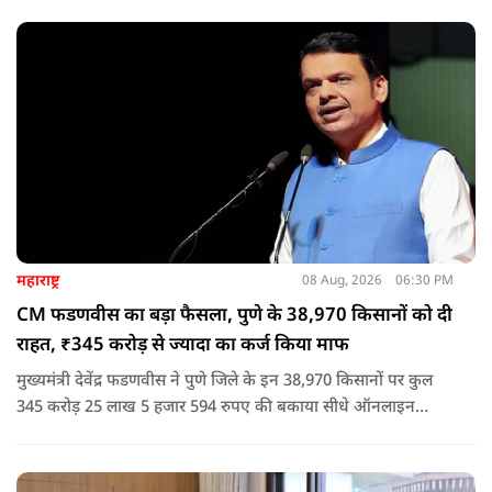
घटना में सरकार ने यह संदेश स्पष्ट कर दिया कि चाहे कोई कितना भी बड़ा
नेता या सांसद क्यों न हो, यदि वह राज्य की शांति और सुरक्षा से खिलवाड़
करेगा, तो उसे बख्शा नहीं जाएगा.
महाराष्ट्र
08 Aug, 2026
06:30 PM
CM फडणवीस का बड़ा फैसला, पुणे के 38,970 किसानों को दी
राहत, ₹345 करोड़ से ज्यादा का कर्ज किया माफ
मुख्यमंत्री देवेंद्र फडणवीस ने पुणे जिले के इन 38,970 किसानों पर कुल
345 करोड़ 25 लाख 5 हजार 594 रुपए की बकाया सीधे ऑनलाइन
माध्यम से संबंधित बैंकों खातों में हस्तांतरित की गई.