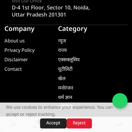
Visit Our Office
D-4 1st Floor, Sector 10, Noida,
Uttar Pradesh 201301
Company
Category
About us
न्यूज
Privacy Policy
राज्य
Disclaimer
एक्सक्लूसिव
Contact
यूटीलिटी
खेल
मनोरंजन
धर्म ज्ञान
यूटीलिटी
We use cookies to enhance your experience. You can
accept or reject tracking.
Accept
Reject
शॉर्ट्स
होम
वीडियो
खोजें
Download App
वेब स्टोरीज़