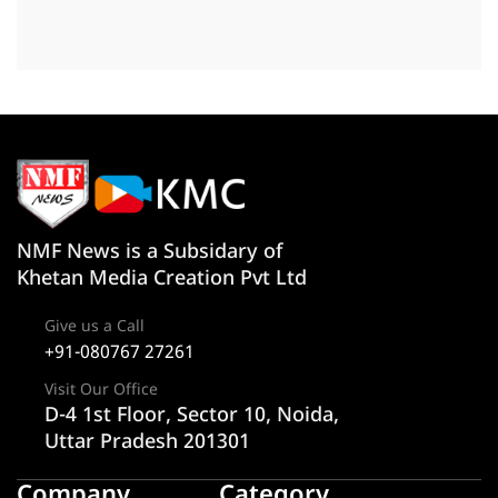
NMF News is a Subsidary of
Khetan Media Creation Pvt Ltd
Give us a Call
+91-080767 27261
Visit Our Office
D-4 1st Floor, Sector 10, Noida,
Uttar Pradesh 201301
Company
Category