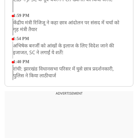
CID ने JPSC के पूर्व चेयरमैन एल ख्यांगते को किया अरेस्ट
1:59 PM
केंद्रीय मंत्री रिजिजू ने कहा छात्र आंदोलन पर संसद में चर्चा को
गृह मंत्री तैयार
1:54 PM
अभिषेक बनर्जी को आंखों के इलाज के लिए विदेश जाने की
इजाजत, SC ने लगाईं ये शर्तें!
1:40 PM
रांची: झारखंड विधानसभा परिसर में घुसे छात्र प्रदर्शनकारी,
पुलिस ने किया लाठीचार्ज
1:33 PM
संसद में फिर हंगामा, कार्यवाही स्थगित, नहीं चल सका प्रश्नकाल
ADVERTISEMENT
12:43 PM
रांची प्रदर्शन: विधानसभा के बेहद करीब पहुंचे छात्र, वाटर कैनन
का हुआ इस्तेमाल
12:18 PM