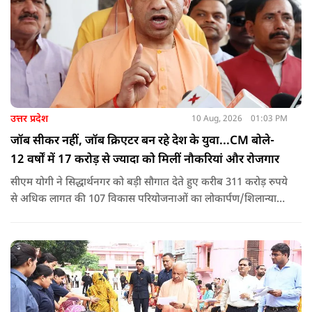
उत्तर प्रदेश
10 Aug, 2026
01:03 PM
जॉब सीकर नहीं, जॉब क्रिएटर बन रहे देश के युवा...CM बोले-
12 वर्षों में 17 करोड़ से ज्यादा को मिलीं नौकरियां और रोजगार
सीएम योगी ने सिद्धार्थनगर को बड़ी सौगात देते हुए करीब 311 करोड़ रुपये
से अधिक लागत की 107 विकास परियोजनाओं का लोकार्पण/शिलान्यास
किया. इस दौरान उन्होंने कहा कि कांग्रेस-सपा ने जहां पहचान का संकट
खड़ा किया था वहीं पीएम मोदी के आह्वान से जॉब सीकर की जगह जॉब
क्रिएटर बन रहे हैं देश के युवा.