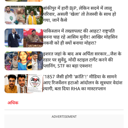
बांकीपुर में हारी BJP, लेकिन सदमे में लालू
परिवार, असली ‘खेला’ तो तेजस्वी के साथ हो
गया, जानें कैसे
पाकिस्तान में तख्तापलट की आहट? राष्ट्रपति
बनना चाह रहे आसिम मुनीर! आखिर मोहसिन
नकवी को ही क्यों बनाया मोहरा?
इशरत जहां के बाद अब अर्पिता सरकार...जैश के
रडार पर सुवेंदु, मोदी स्टाइल टार्गेट करने की
प्लानिंग, STF का बड़ा एक्शन!
'1857 जैसी होगी 'क्रांति'!' मीडिया के सामने
आए रिजर्वेशन हटाओ आंदोलन के सूत्रधार वेदांश
त्यागी, बता दिया RHA का मास्टरप्लान
अधिक
ADVERTISEMENT