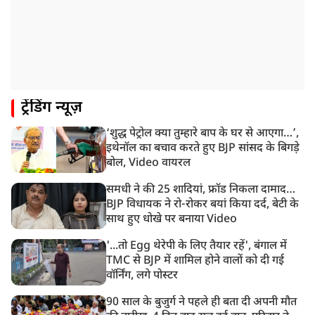
झारखंड विधानसभा के करीब पहुंचे छात्र प्रदर्शनकारी, तार वाले
बैरिकेड उखाड़े
11:24 AM
दिल्ली में AAP विधायक अजय दत्त के दक्षिणपुरी स्थित दफ़्तर के
बाहर BJP का प्रदर्शन
11:21 AM
ट्रेंडिंग न्यूज़
गुजरात में आज से होती तिरंगा यात्रा की शुरुआत, शासन से
1200 से ज्यादा यात्राओं को मिली मंजूरी
‘शुद्ध पेट्रोल क्या तुम्हारे बाप के घर से आएगा…’,
10:39 AM
इथेनॉल का बचाव करते हुए BJP सांसद के बिगड़े
रांची में छात्रों का विधानसभा मार्च शुरू, BJP ने भी CM आवास
बोल, Video वायरल
घेरा
समधी ने की 25 शादियां, फ्रॉड निकला दामाद…
BJP विधायक ने रो-रोकर बयां किया दर्द, बेटी के
साथ हुए धोखे पर बनाया Video
'...तो Egg थेरेपी के लिए तैयार रहें', बंगाल में
TMC से BJP में शामिल होने वालों को दी गई
वॉर्निंग, लगे पोस्टर
90 साल के बुजुर्ग ने पहले ही बता दी अपनी मौत