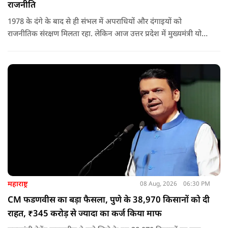
राजनीति
1978 के दंगे के बाद से ही संभल में अपराधियों और दंगाइयों को
राजनीतिक संरक्षण मिलता रहा. लेकिन आज उत्तर प्रदेश में मुख्यमंत्री योगी
आदित्यनाथ के नेतृत्व में कानून का राज स्थापित है. 24 नवंबर 2024 की
घटना में सरकार ने यह संदेश स्पष्ट कर दिया कि चाहे कोई कितना भी बड़ा
नेता या सांसद क्यों न हो, यदि वह राज्य की शांति और सुरक्षा से खिलवाड़
करेगा, तो उसे बख्शा नहीं जाएगा.
महाराष्ट्र
08 Aug, 2026
06:30 PM
CM फडणवीस का बड़ा फैसला, पुणे के 38,970 किसानों को दी
राहत, ₹345 करोड़ से ज्यादा का कर्ज किया माफ