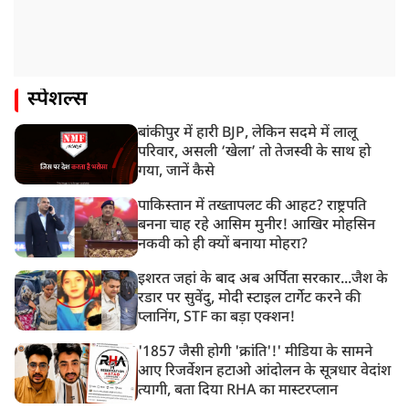
स्पेशल्स
बांकीपुर में हारी BJP, लेकिन सदमे में लालू
परिवार, असली ‘खेला’ तो तेजस्वी के साथ हो
गया, जानें कैसे
पाकिस्तान में तख्तापलट की आहट? राष्ट्रपति
बनना चाह रहे आसिम मुनीर! आखिर मोहसिन
नकवी को ही क्यों बनाया मोहरा?
इशरत जहां के बाद अब अर्पिता सरकार...जैश के
रडार पर सुवेंदु, मोदी स्टाइल टार्गेट करने की
प्लानिंग, STF का बड़ा एक्शन!
'1857 जैसी होगी 'क्रांति'!' मीडिया के सामने
आए रिजर्वेशन हटाओ आंदोलन के सूत्रधार वेदांश
त्यागी, बता दिया RHA का मास्टरप्लान