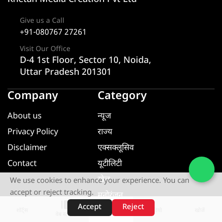
Give us a Call
+91-080767 27261
Visit Our Office
D-4 1st Floor, Sector 10, Noida,
Uttar Pradesh 201301
Company
Category
About us
न्यूज
Privacy Policy
राज्य
Disclaimer
एक्सक्लूसिव
Contact
यूटीलिटी
खेल
We use cookies to enhance your experience. You can
accept or reject tracking.
मनोरंजन
Accept
Reject
धर्म ज्ञान
शॉर्ट्स
होम
वीडियो
खोजें
वेब स्टोरीज़