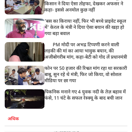
8:19 AM
किसान ने दिया ऐसा तोहफा, देखकर अफसर ने
PM मोदी आज IIT दिल्ली के दीक्षांत समारोह में शामिल होंगे
कहा- इससे अनमोल कुछ नहीं
'बस का किराया नहीं, फिर भी बच्चे प्राइवेट स्कूल
में' केरल के मंत्री ने दिया ऐसा बयान की खड़ा हो
गया बड़ा बवाल
PM मोदी पर अभद्र टिप्पणी करने वाली
लड़की की मां का आया भावुक बयान, की
अजीबोगरीब मांग, कहा-बेटी को गोद लें प्रधानमंत्री
फोन पर 50 हजार की रिश्वत मांग रहा था सरकारी
बाबू, सुन रहे थे मंत्री, फिर जो किया, वो सोशल
मीडिया पर छा गया
पिकनिक मनाने गए 4 युवक नदी के तेज़ बहाव में
फंसे, 11 घंटे के सफल रेस्क्यू के बाद बची जान
अधिक