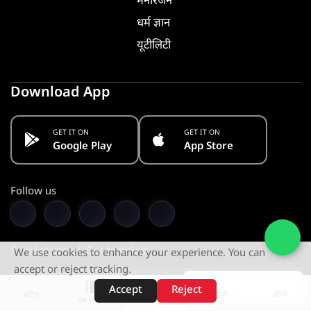
मनोरंजन
धर्म ज्ञान
यूटीलिटी
Download App
GET IT ON
GET IT ON
Google Play
App Store
Follow us
Stay Informed. Get Notified
We use cookies to enhance your experience. You can
accept or reject tracking.
Subscribe
Accept
Reject
शॉर्ट्स
होम
वीडियो
खोजें
वेब स्टोरीज़