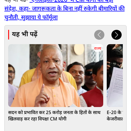
यह भी पढें-
‘एनआईसी-2026’ में CM योगी का बड़ा
संदेश, कहा- जागरूकता के बिना नहीं रुकेगी बीमारियों की
चुनौती, सुझाया ये फॉर्मूला
यह भी पढ़ें
राज्य
सदन को प्रभावित कर 25 करोड़ जनता के हितों के साथ
E-20 के विरोध
खिलवाड़ कर रहा विपक्षः CM योगी
केजरीवाल, 2.
खत्म कराया