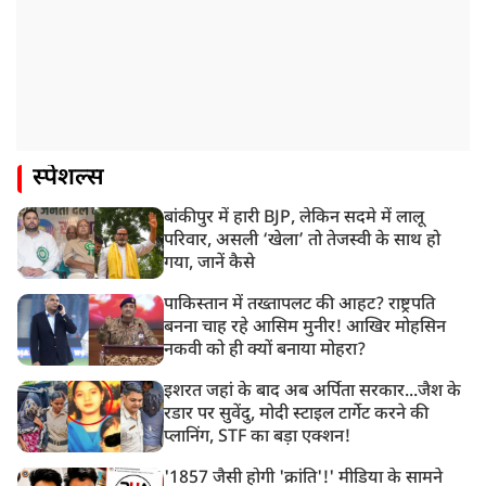
स्पेशल्स
बांकीपुर में हारी BJP, लेकिन सदमे में लालू
परिवार, असली ‘खेला’ तो तेजस्वी के साथ हो
गया, जानें कैसे
पाकिस्तान में तख्तापलट की आहट? राष्ट्रपति
बनना चाह रहे आसिम मुनीर! आखिर मोहसिन
नकवी को ही क्यों बनाया मोहरा?
इशरत जहां के बाद अब अर्पिता सरकार...जैश के
रडार पर सुवेंदु, मोदी स्टाइल टार्गेट करने की
प्लानिंग, STF का बड़ा एक्शन!
'1857 जैसी होगी 'क्रांति'!' मीडिया के सामने