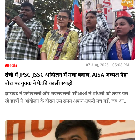
झारखंड
07 Aug, 2026
05:08 PM
रांची में JPSC-JSSC आंदोलन में मचा बवाल, AISA अध्यक्ष नेहा
बोरा पर युवक ने फेंकी काली स्याही
झारखंड में जेपीएससी और जेएसएससी परीक्षाओं में धांधली को लेकर चल
रहे छात्रों ने आंदोलन के दौरान उस समय अफरा-तफरी मच गई, जब ऑल
इंडिया स्टूडेंट्स एसोसिएशन की राष्ट्रीय अध्यक्ष नेहा बोरा पर एक युवक ने
अचानक काली स्याही फेंक दी.