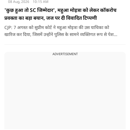
08 Aug, 2026
10:15 AM
'कुछ हुआ तो SC जिम्मेदार', महुआ मोइत्रा को लेकर कॉकरोच
प्रवक्ता का बड़ा बयान, जज पर दी विवादित टिप्पणी
CJP: 7 अगस्त को सुप्रीम कोर्ट ने महुआ मोइत्रा की उस याचिका को
खारिज कर दिया, जिसमें उन्होंने पुलिस के सामने व्यक्तिगत रूप से पेश
होने के बजाय वीडियो कॉन्फ्रेंसिंग के जरिए पेश होने की अनुमति मांगी थी.
सुनवाई के दौरान अदालत की ओर से की गई एक टिप्पणी अब चर्चा का
ADVERTISEMENT
केंद्र बन गई है.