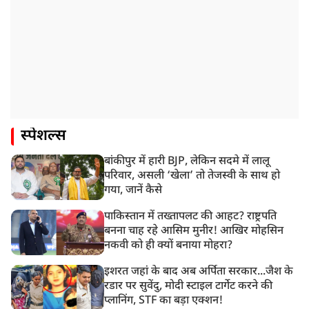
स्पेशल्स
बांकीपुर में हारी BJP, लेकिन सदमे में लालू
परिवार, असली ‘खेला’ तो तेजस्वी के साथ हो
गया, जानें कैसे
पाकिस्तान में तख्तापलट की आहट? राष्ट्रपति
बनना चाह रहे आसिम मुनीर! आखिर मोहसिन
नकवी को ही क्यों बनाया मोहरा?
इशरत जहां के बाद अब अर्पिता सरकार...जैश के
रडार पर सुवेंदु, मोदी स्टाइल टार्गेट करने की
प्लानिंग, STF का बड़ा एक्शन!