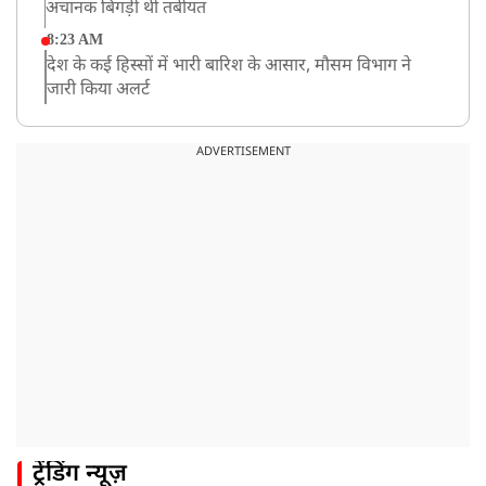
अचानक बिगड़ी थी तबीयत
8:23 AM
देश के कई हिस्सों में भारी बारिश के आसार, मौसम विभाग ने
जारी किया अलर्ट
8:20 AM
भारत समेत 5 देशों पर 100% टैरिफ
ADVERTISEMENT
8:19 AM
PM मोदी आज IIT दिल्ली के दीक्षांत समारोह में शामिल होंगे
ट्रेंडिंग न्यूज़