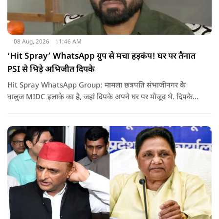
08 Aug, 2026
11:46 AM
‘Hit Spray’ WhatsApp ग्रुप से मचा हड़कंप! घर पर तैनात
PSI से भिड़े अभिजीत दिपके
Hit Spray WhatsApp Group: मामला छत्रपति संभाजीनगर के
वालुज MIDC इलाके का है, जहां दिपके अपने घर पर मौजूद थे. दिपके
का आरोप है कि सुरक्षा के लिए तैनात PSI उनसे मिलने आने वाले लोगों
को रोक रहे थे और उनके साथ ठीक तरीके से पेश नहीं आ रहे थे. इसी बात
को लेकर दिपके की पुलिस अधिकारी से तीखी बहस हो गई.