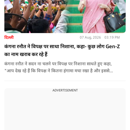
दिल्ली
07 Aug, 2026
03:19 PM
कंगना रनौत ने विपक्ष पर साधा निशाना, कहा- कुछ लोग Gen-Z
का नाम खराब कर रहे हैं
कंगना रनौत ने सदन ना चलने पर विपक्ष पर निशाना साधते हुए कहा,
"आप देख रहे हैं कि विपक्ष ने कितना हंगामा मचा रखा है और इससे
जनता का कितना नुकसान हो रहा है. सरकार के सारे काम रोक दिए गए हैं.
जो बिल आने थे, उन पर भी उनकी सहमति नहीं है. उनकी मानसिकता अब
ADVERTISEMENT
देश के सामने साफ हो रही है. और जब हारते हैं, तो रोना रोते हैं."