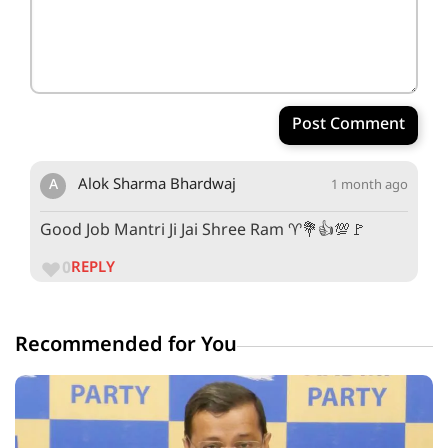
Post Comment
A
Alok Sharma Bhardwaj
1 month ago
Good Job Mantri Ji Jai Shree Ram ♈💐👍💯🚩
0
REPLY
Recommended for You