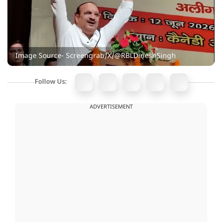
Image Source- Screengrab/X/@RBLDineshSingh
Follow Us:
ADVERTISEMENT