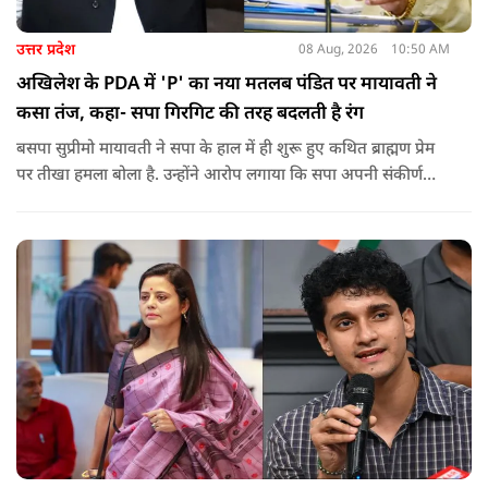
उत्तर प्रदेश
08 Aug, 2026
10:50 AM
अखिलेश के PDA में 'P' का नया मतलब पंडित पर मायावती ने
कसा तंज, कहा- सपा गिरगिट की तरह बदलती है रंग
बसपा सुप्रीमो मायावती ने सपा के हाल में ही शुरू हुए कथित ब्राह्मण प्रेम
पर तीखा हमला बोला है. उन्होंने आरोप लगाया कि सपा अपनी संकीर्ण
जातिवादी राजनीति और चुनावी स्वार्थ के चलते समय-समय पर अपना
राजनीतिक रंग बदलती रही है.