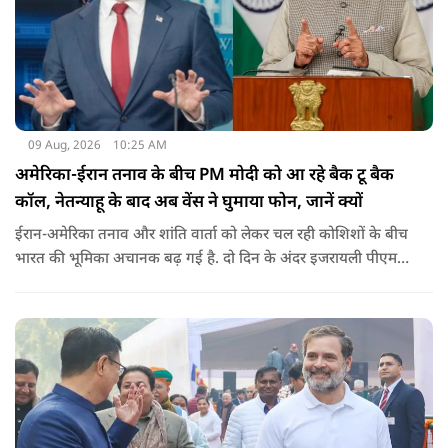
09 Aug, 2026
10:25 AM
अमेरिका-ईरान तनाव के बीच PM मोदी को आ रहे बैक टू बैक
कॉल, नेतन्याहू के बाद अब वेंस ने घुमाया फोन, जानें क्यों
ईरान-अमेरिका तनाव और शांति वार्ता को लेकर चल रही कोशिशों के बीच
भारत की भूमिका अचानक बढ़ गई है. दो दिन के अंदर इजरायली पीएम
नेतन्याहू और अमेरिकी उपराष्ट्रपति जेडी वेंस का पीएम मोदी का फोन
आया. इस दौरान रणनीतिक मुद्दों पर बात हुई.