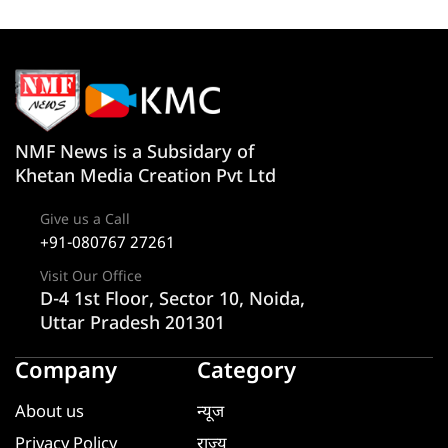
NMF News is a Subsidary of
Khetan Media Creation Pvt Ltd
Give us a Call
+91-080767 27261
Visit Our Office
D-4 1st Floor, Sector 10, Noida,
Uttar Pradesh 201301
Company
Category
About us
न्यूज
Privacy Policy
राज्य