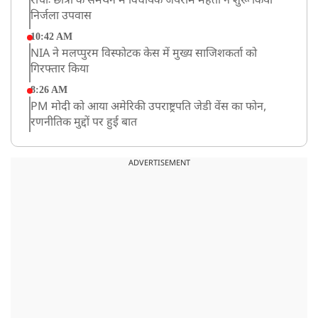
रांचीः छात्रों के समर्थन में विधायक जयराम महतो ने शुरू किया
निर्जला उपवास
10:42 AM
NIA ने मलप्पुरम विस्फोटक केस में मुख्य साजिशकर्ता को
गिरफ्तार किया
8:26 AM
PM मोदी को आया अमेरिकी उपराष्ट्रपति जेडी वेंस का फोन,
रणनीतिक मुद्दों पर हुई बात
8:23 AM
रांची: छात्रों और झारखंड सरकार के बीच आज होगी तीसरे दौर
ADVERTISEMENT
की बातचीत
8:22 AM
देशभर में आज से 'हर घर तिरंगा' अभियान, सीएम योगी लखनऊ
में करेंगे यात्रा का शुभारंभ
8:21 AM
गाज़ियाबाद में मुठभेड़, 3 ड्रग तस्कर गिरफ्तार, 21 किलो गांजा
बरामद