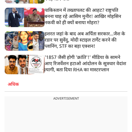
पाकिस्तान में तख्तापलट की आहट? राष्ट्रपति
बनना चाह रहे आसिम मुनीर! आखिर मोहसिन
नकवी को ही क्यों बनाया मोहरा?
इशरत जहां के बाद अब अर्पिता सरकार...जैश के
रडार पर सुवेंदु, मोदी स्टाइल टार्गेट करने की
प्लानिंग, STF का बड़ा एक्शन!
'1857 जैसी होगी 'क्रांति'!' मीडिया के सामने
आए रिजर्वेशन हटाओ आंदोलन के सूत्रधार वेदांश
त्यागी, बता दिया RHA का मास्टरप्लान
अधिक
ADVERTISEMENT