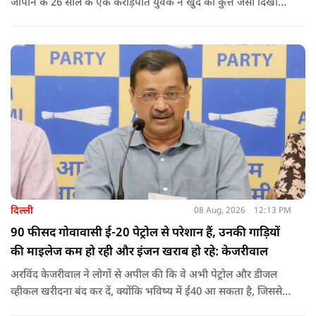
जापान के 26 साल के एक करोड़पति युवक ने खुद को कुत्ते जैसा दिखाने
के लिए करीब 220 करोड़ रुपये खर्च कर दिए. पोस्ट में कहा जा रहा है कि
युवक ने अपने शरीर और चेहरे में बदलाव कराने के लिए कई सर्जरी
करवाईं और अब वह कुत्ते की तरह दिखने, चलने और रहने की कोशिश
करता है.
दिल्ली
08 Aug, 2026
12:13 PM
90 फीसद गोवावासी ई-20 पेट्रोल से परेशान हैं, उनकी गाड़ियों
की माइलेज कम हो रही और इंजन खराब हो रहे: केजरीवाल
अरविंद केजरीवाल ने लोगों से अपील की कि वे अभी पेट्रोल और डीजल
व्हीकल खरीदना बंद कर दें, क्योंकि भविष्य में ई40 आ सकता है, जिससे
इंजन सीज हो जाएंगे और माइलेज गिर जाएगी.