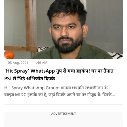
08 Aug, 2026
11:46 AM
‘Hit Spray’ WhatsApp ग्रुप से मचा हड़कंप! घर पर तैनात
PSI से भिड़े अभिजीत दिपके
Hit Spray WhatsApp Group: मामला छत्रपति संभाजीनगर के
वालुज MIDC इलाके का है, जहां दिपके अपने घर पर मौजूद थे. दिपके
का आरोप है कि सुरक्षा के लिए तैनात PSI उनसे मिलने आने वाले लोगों
को रोक रहे थे और उनके साथ ठीक तरीके से पेश नहीं आ रहे थे. इसी बात
ADVERTISEMENT
को लेकर दिपके की पुलिस अधिकारी से तीखी बहस हो गई.