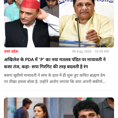
उत्तर प्रदेश
08 Aug, 2026
10:50 AM
अखिलेश के PDA में 'P' का नया मतलब पंडित पर मायावती ने
कसा तंज, कहा- सपा गिरगिट की तरह बदलती है रंग
बसपा सुप्रीमो मायावती ने सपा के हाल में ही शुरू हुए कथित ब्राह्मण प्रेम
पर तीखा हमला बोला है. उन्होंने आरोप लगाया कि सपा अपनी संकीर्ण
जातिवादी राजनीति और चुनावी स्वार्थ के चलते समय-समय पर अपना
राजनीतिक रंग बदलती रही है.