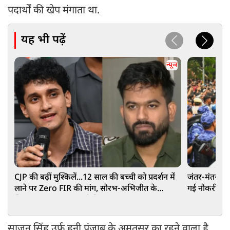
पदार्थों की खेप मंगाता था.
यह भी पढ़ें
न्यूज
CJP की बढ़ीं मुश्किलें...12 साल की बच्ची को प्रदर्शन में
जंतर-मंतर पर 
लाने पर Zero FIR की मांग, सौरभ-अभिजीत के
गई नौकरी, पुल
खिलाफ POCSO एक्ट में शिकायत!
साजन सिंह उर्फ हनी पंजाब के अमृतसर का रहने वाला है.