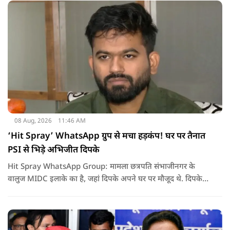
08 Aug, 2026
11:46 AM
‘Hit Spray’ WhatsApp ग्रुप से मचा हड़कंप! घर पर तैनात
PSI से भिड़े अभिजीत दिपके
Hit Spray WhatsApp Group: मामला छत्रपति संभाजीनगर के
वालुज MIDC इलाके का है, जहां दिपके अपने घर पर मौजूद थे. दिपके
का आरोप है कि सुरक्षा के लिए तैनात PSI उनसे मिलने आने वाले लोगों
को रोक रहे थे और उनके साथ ठीक तरीके से पेश नहीं आ रहे थे. इसी बात
को लेकर दिपके की पुलिस अधिकारी से तीखी बहस हो गई.