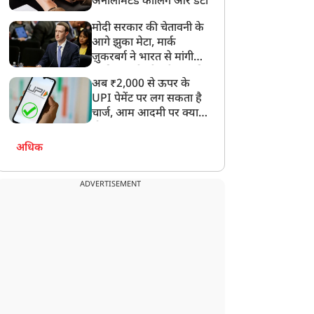
अनलिमिटेड कॉलिंग और डेटा
मोदी सरकार की चेतावनी के
आगे झुका मेटा, मार्क
ज़ुकरबर्ग ने भारत से मांगी
माफ़ी, गलती भी स्वीकार की
ानी के लिए PM मोदी के दर
आखिरी बार भाई से नहीं मिल
अब ₹2,000 से ऊपर के
हुंचे थलपति विजय, चिट्ठी में
पाया... अब तड़प रहा जेल में
UPI पेमेंट पर लग सकता है
खीं कई बड़ी मांगें
बंद अली, अबान के जनाजे में
चार्ज, आम आदमी पर क्या
शामिल होने के लिए मांगी
होगा असर?
पैरोल
अधिक
ADVERTISEMENT