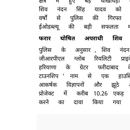
क्षेत्र
में
हुए
बड़े
धोखाधड़ी
शिव
नंदन
सिंह
यादव
को
वर्षों
से
पुलिस
की
गिरफ्त
ईओडब्ल्यू
की
बड़ी
सफलता
फरार
घोषित
अपराधी
शिव
पुलिस
के
अनुसार
,
शिव
नंदन
जीआरपीएल
ग्लोब
रियलिटी
प्राइ
हरियाणा
के
ग्रेटर
फरीदाबाद
टाउनशिप
'
नाम
से
एक
हाउस
आकर्षक
विज्ञापनों
और
झूठे
प्रोजेक्ट
में
करीब
10.26
एकड़
करने
का
दावा
किया
गया