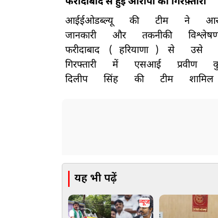
फरीदाबाद से हुई आरोपी की गिरफ़्तारी
आईईओडब्ल्यू
की
टीम
ने
आर
जानकारी
और
तकनीकी
विश्लेष
फरीदाबाद
(
हरियाणा
)
से
उसे
गिरफ्तारी
में
एसआई
प्रवीण
क
दिलीप
सिंह
की
टीम
शामिल
यह भी पढ़ें
न्यूज