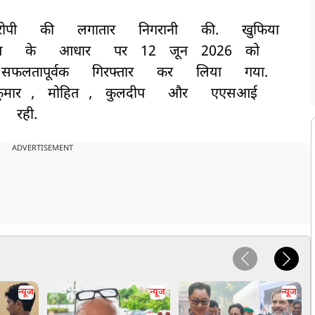
ोपी
की
लगातार
निगरानी
की.
खुफिया
ण
के
आधार
पर
12
जून
2026
को
सफलतापूर्वक
गिरफ्तार
कर
लिया
गया.
ुमार
,
मोहित
,
कुलदीप
और
एएसआई
रही.
ADVERTISEMENT
न्यूज
न्यूज
न्यूज