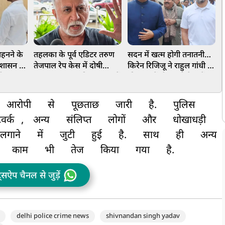
ा पहनने के
तहलका के पूर्व एडिटर तरुण
सदन में खत्म होगी तनातनी…
प
प्रशासन के
तेजपाल रेप केस में दोषी
किरेन रिजिजू ने राहुल गांधी से
प
गी का
करार, 10 साल की सजा, जानें
की बात, केंद्रीय मंत्री ने क्यों
र
कैसे पलट गया निचली अदालत
कहा- नए सांसदों को मौका दें
का फैसला
आरोपी
से
पूछताछ
जारी
है.
पुलिस
टवर्क
,
अन्य
संलिप्त
लोगों
और
धोखाधड़ी
लगाने
में
जुटी
हुई
है.
साथ
ही
अन्य
काम
भी
तेज
किया
गया
है.
ट्सऐप चैनल से जुड़ें
delhi police crime news
shivnandan singh yadav