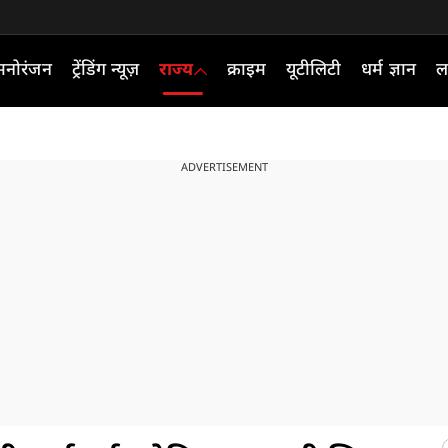
मनोरंजन
ट्रेंडिंग न्यूज़
राज्य
क्राइम
यूटीलिटी
धर्म ज्ञान
ल
ADVERTISEMENT