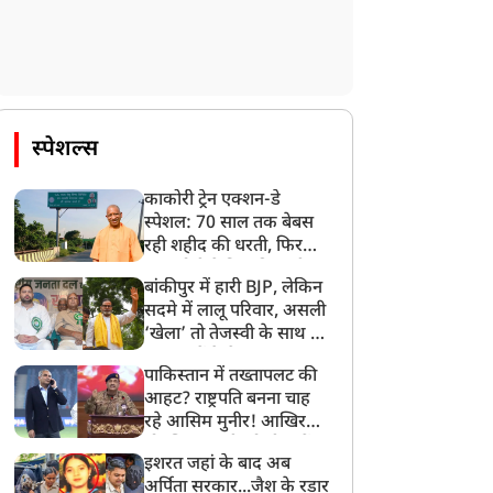
स्पेशल्स
काकोरी ट्रेन एक्शन-डे
स्पेशल: 70 साल तक बेबस
रही शहीद की धरती, फिर
CM योगी ने मिटा दिया तीन
बांकीपुर में हारी BJP, लेकिन
पीढ़ियों का दर्द
सदमे में लालू परिवार, असली
‘खेला’ तो तेजस्वी के साथ हो
गया, जानें कैसे
पाकिस्तान में तख्तापलट की
आहट? राष्ट्रपति बनना चाह
रहे आसिम मुनीर! आखिर
मोहसिन नकवी को ही क्यों
इशरत जहां के बाद अब
बनाया मोहरा?
अर्पिता सरकार...जैश के रडार