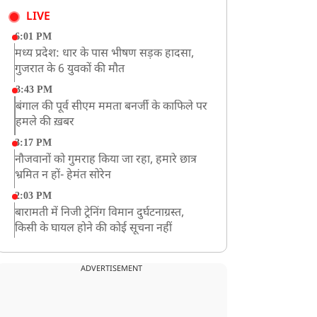
LIVE
6:01 PM
मध्य प्रदेश: धार के पास भीषण सड़क हादसा,
गुजरात के 6 युवकों की मौत
3:43 PM
बंगाल की पूर्व सीएम ममता बनर्जी के काफिले पर
हमले की ख़बर
3:17 PM
नौजवानों को गुमराह किया जा रहा, हमारे छात्र
भ्रमित न हों- हेमंत सोरेन
2:03 PM
बारामती में निजी ट्रेनिंग विमान दुर्घटनाग्रस्त,
किसी के घायल होने की कोई सूचना नहीं
12:16 PM
JPSC परीक्षा विवाद: अनशन पर बैठे छात्र नेता
ADVERTISEMENT
देवेंद्र महतो की तबीयत बिगड़ी
10:44 AM