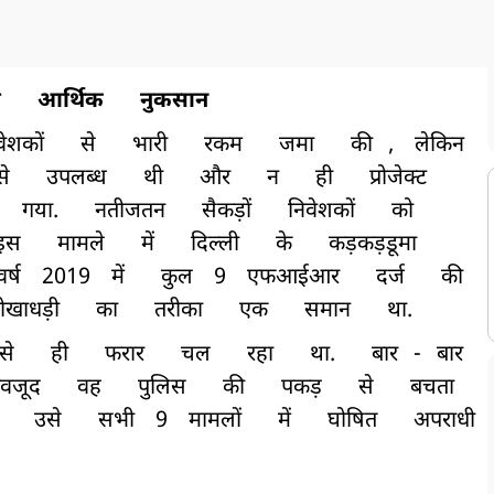
ी
आर्थिक
नुकसान
वेशकों
से
भारी
रकम
जमा
की
,
लेकिन
से
उपलब्ध
थी
और
न
ही
प्रोजेक्ट
गया.
नतीजतन
सैकड़ों
निवेशकों
को
इस
मामले
में
दिल्ली
के
कड़कड़डूमा
वर्ष
2019
में
कुल
9
एफआईआर
दर्ज
की
ोखाधड़ी
का
तरीका
एक
समान
था.
से
ही
फरार
चल
रहा
था.
बार
-
बार
ावजूद
वह
पुलिस
की
पकड़
से
बचता
उसे
सभी
9
मामलों
में
घोषित
अपराधी