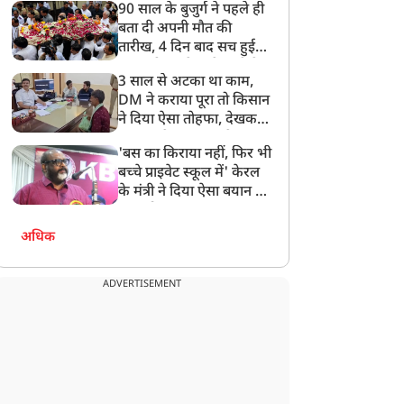
90 साल के बुजुर्ग ने पहले ही
बता दी अपनी मौत की
तारीख, 4 दिन बाद सच हुई
बात, परिवार ने गाजे-बाजे के
3 साल से अटका था काम,
साथ निकाली अंतिम यात्रा
DM ने कराया पूरा तो किसान
ने दिया ऐसा तोहफा, देखकर
अफसर ने कहा- इससे
'बस का किराया नहीं, फिर भी
अनमोल कुछ नहीं
बच्चे प्राइवेट स्कूल में' केरल
के मंत्री ने दिया ऐसा बयान की
खड़ा हो गया बड़ा बवाल
अधिक
ADVERTISEMENT