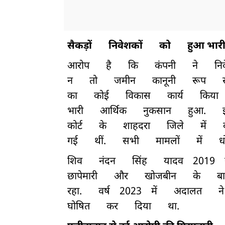
सैकड़ों
निवेशकों
को
हुआ भार
आरोप
है
कि
कंपनी
ने
नि
न
तो
जमीन
कानूनी
रूप
का
कोई
विकास
कार्य
किया
भारी
आर्थिक
नुकसान
हुआ.
कोर्ट
के
शाहदरा
जिले
में
गई
थीं.
सभी
मामलों
में
ध
शिव
नंदन
सिंह
यादव
2019
छापेमारी
और
खोजबीन
के
ब
रहा.
वर्ष
2023
में
अदालत
ने
घोषित
कर
दिया
था.