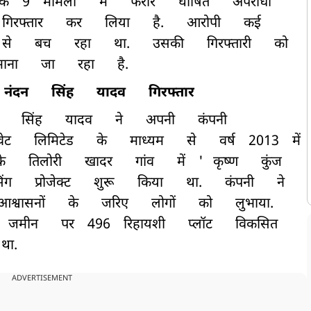
के
9
मामलों
में
फरार
घोषित
अपराधी
गिरफ्तार
कर
लिया
है.
आरोपी
कई
से
बच
रहा
था.
उसकी
गिरफ्तारी
को
माना
जा
रहा
है.
नंदन
सिंह
यादव
गिरफ्तार
सिंह
यादव
ने
अपनी
कंपनी
वेट
लिमिटेड
के
माध्यम
से
वर्ष
2013
में
के
तिलोरी
खादर
गांव
में
'
कृष्ण
कुंज
िंग
प्रोजेक्ट
शुरू
किया
था.
कंपनी
ने
आश्वासनों
के
जरिए
लोगों
को
लुभाया.
जमीन
पर
496
रिहायशी
प्लॉट
विकसित
था.
ADVERTISEMENT