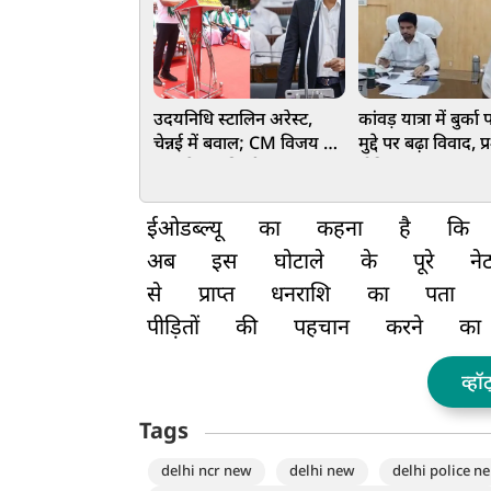
उदयनिधि स्टालिन अरेस्ट,
कांवड़ यात्रा में बुर्क
चेन्नई में बवाल; CM विजय का
मुद्दे पर बढ़ा विवाद, 
नाम लेकर की थी 'डबल
नोटिस पर अमन त्या
मीनिंग' बात
विरोध
ईओडब्ल्यू
का
कहना
है
कि
अब
इस
घोटाले
के
पूरे
ने
से
प्राप्त
धनराशि
का
पता
पीड़ितों
की
पहचान
करने
का
व्हॉ
Tags
delhi ncr new
delhi new
delhi police ne