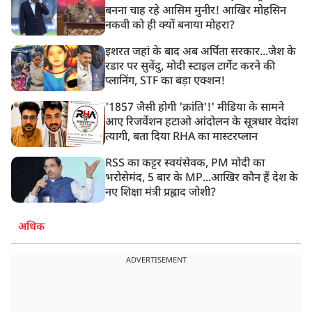
बनना चाह रहे आसिम मुनीर! आखिर मोहसिन
नकवी को ही क्यों बनाया मोहरा?
इशरत जहां के बाद अब अर्पिता सरकार...जैश के
रडार पर सुवेंदु, मोदी स्टाइल टार्गेट करने की
प्लानिंग, STF का बड़ा एक्शन!
'1857 जैसी होगी 'क्रांति'!' मीडिया के सामने
आए रिजर्वेशन हटाओ आंदोलन के सूत्रधार वेदांश
त्यागी, बता दिया RHA का मास्टरप्लान
RSS का कट्टर स्वयंसेवक, PM मोदी का
भरोसेमंद, 5 बार के MP...आखिर कौन हैं देश के
नए शिक्षा मंत्री प्रह्लाद जोशी?
अधिक
ADVERTISEMENT