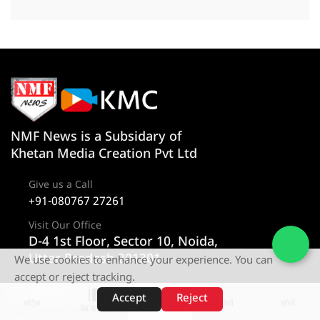
NMF News is a Subsidary of
Khetan Media Creation Pvt Ltd
Give us a Call
+91-080767 27261
Visit Our Office
D-4 1st Floor, Sector 10, Noida,
Uttar Pradesh 201301
We use cookies to enhance your experience. You can
accept or reject tracking.
Company
Category
Accept
Reject
शॉर्ट्स
होम
वीडियो
खोजें
वेब स्टोरीज़