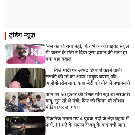
8:24 AM
मोहन भगवत मुंबई में Gen-Z और Gen Alpha से करेंगे
बातचीत
ट्रेंडिंग न्यूज़
'बस का किराया नहीं, फिर भी बच्चे प्राइवेट स्कूल
में' केरल के मंत्री ने दिया ऐसा बयान की खड़ा हो
गया बड़ा बवाल
PM मोदी पर अभद्र टिप्पणी करने वाली
लड़की की मां का आया भावुक बयान, की
अजीबोगरीब मांग, कहा-बेटी को गोद लें प्रधानमंत्री
फोन पर 50 हजार की रिश्वत मांग रहा था सरकारी
बाबू, सुन रहे थे मंत्री, फिर जो किया, वो सोशल
मीडिया पर छा गया
पिकनिक मनाने गए 4 युवक नदी के तेज़ बहाव में
फंसे, 11 घंटे के सफल रेस्क्यू के बाद बची जान