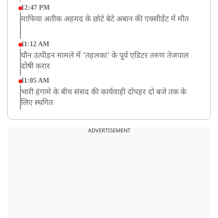
12:47 PM
माफिया अतीक अहमद के छोटे बेटे अबान की एक्सीडेंट में मौत
11:12 AM
यौन उत्पीड़न मामले में 'तहलका' के पूर्व एडिटर तरुण तेजपाल
दोषी करार
11:05 AM
भारी हंगामे के बीच संसद की कार्यवाही दोपहर दो बजे तक के
लिए स्थगित
9:38 AM
झारखंड: JPSC परीक्षा धांधली मामले में और पांच लोग गिरफ्तार,
ADVERTISEMENT
अबतक 19 अरेस्ट
8:55 AM
पाकिस्तान के कब्जे वाले जम्मू और कश्मीर (PoJK) में हिंसा को
लेकर ब्रिटेन में प्रदर्शन
8:50 AM
बसपा के इकलौते विधायक उमाशंकर सिंह का देर रात निधन,
आज बलिया में होगा अंतिम संस्कार