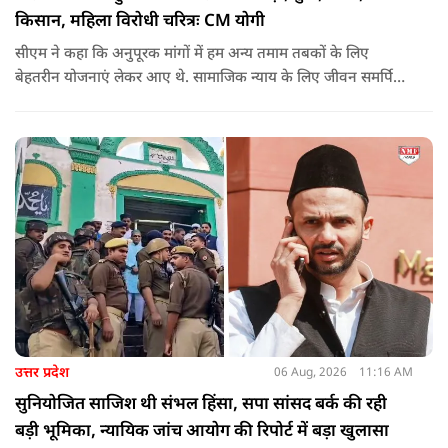
किसान, महिला विरोधी चरित्रः CM योगी
सीएम ने कहा कि अनुपूरक मांगों में हम अन्य तमाम तबकों के लिए
बेहतरीन योजनाएं लेकर आए थे. सामाजिक न्याय के लिए जीवन समर्पित
करने वाले महापुरुष बाबा साहेब भीमराव आंबेडकर, महर्षि वाल्मीकि, संत
शिरोमणि रविदास, संत ज्योतिबा फुले, शाहूजी महाराज, लोकमाता
अहिल्या बाई होल्कर आदि की मूर्तियों पर छाजन, पार्क, बाउंड्रीवाल के
लिए हमने 407 करोड़ रुपये का प्रावधान किया है. यह बजट पास न हो,
इसके लिए समाजवादी पार्टी ने सदन की कार्यवाही को बाधित किया और
लगातार व्यवधान पैदा करने का प्रयास किया.
उत्तर प्रदेश
06 Aug, 2026
11:16 AM
सुनियोजित साजिश थी संभल हिंसा, सपा सांसद बर्क की रही
बड़ी भूमिका, न्यायिक जांच आयोग की रिपोर्ट में बड़ा खुलासा