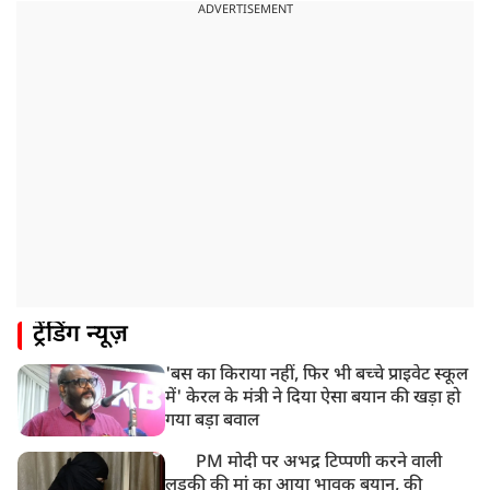
बसपा के इकलौते विधायक उमाशंकर सिंह का देर रात निधन,
ADVERTISEMENT
आज बलिया में होगा अंतिम संस्कार
8:24 AM
मोहन भगवत मुंबई में Gen-Z और Gen Alpha से करेंगे
बातचीत
ट्रेंडिंग न्यूज़
'बस का किराया नहीं, फिर भी बच्चे प्राइवेट स्कूल
में' केरल के मंत्री ने दिया ऐसा बयान की खड़ा हो
गया बड़ा बवाल
PM मोदी पर अभद्र टिप्पणी करने वाली
लड़की की मां का आया भावुक बयान, की