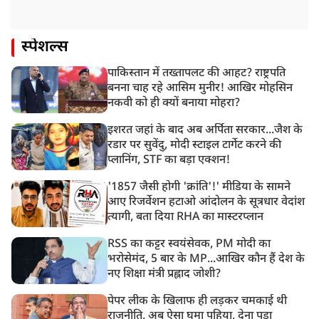
स्पेशल्स
पाकिस्तान में तख्तापलट की आहट? राष्ट्रपति
बनना चाह रहे आसिम मुनीर! आखिर मोहसिन
नकवी को ही क्यों बनाया मोहरा?
इशरत जहां के बाद अब अर्पिता सरकार...जैश के
रडार पर सुवेंदु, मोदी स्टाइल टार्गेट करने की
प्लानिंग, STF का बड़ा एक्शन!
'1857 जैसी होगी 'क्रांति'!' मीडिया के सामने
आए रिजर्वेशन हटाओ आंदोलन के सूत्रधार वेदांश
त्यागी, बता दिया RHA का मास्टरप्लान
RSS का कट्टर स्वयंसेवक, PM मोदी का
भरोसेमंद, 5 बार के MP...आखिर कौन हैं देश के
नए शिक्षा मंत्री प्रह्लाद जोशी?
पेपर लीक के खिलाफ ही लड़कर चमकाई थी
राजनीति, अब ऐसा घूमा पहिया, देना पड़ा