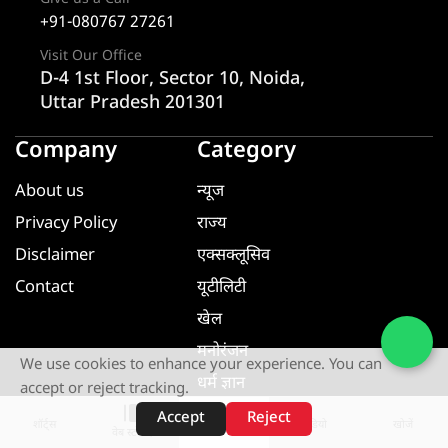
+91-080767 27261
Visit Our Office
D-4 1st Floor, Sector 10, Noida,
Uttar Pradesh 201301
Company
Category
About us
न्यूज
Privacy Policy
राज्य
Disclaimer
एक्सक्लूसिव
Contact
यूटीलिटी
खेल
मनोरंजन
We use cookies to enhance your experience. You can
धर्म ज्ञान
accept or reject tracking.
यूटीलिटी
Accept
Reject
शॉर्ट्स
होम
वीडियो
खोजें
वेब स्टोरीज़