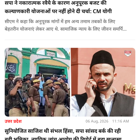
सपा ने नकारात्मक रवैये के कारण अनुपूरक बजट की
कल्याणकारी योजनाओं पर नहीं होने दी चर्चा: CM योगी
सीएम ने कहा कि अनुपूरक मांगों में हम अन्य तमाम तबकों के लिए
बेहतरीन योजनाएं लेकर आए थे. सामाजिक न्याय के लिए जीवन समर्पित
करने वाले महापुरुष बाबा साहेब भीमराव आंबेडकर, महर्षि वाल्मीकि, संत
शिरोमणि रविदास, संत ज्योतिबा फुले, शाहूजी महाराज, लोकमाता
अहिल्या बाई होल्कर आदि की मूर्तियों पर छाजन, पार्क, बाउंड्रीवाल के
लिए हमने 407 करोड़ रुपये का प्रावधान किया है. यह बजट पास न हो,
इसके लिए समाजवादी पार्टी ने सदन की कार्यवाही को बाधित किया और
लगातार व्यवधान पैदा करने का प्रयास किया.
उत्तर प्रदेश
06 Aug, 2026
11:16 AM
सुनियोजित साजिश थी संभल हिंसा, सपा सांसद बर्क की रही
बड़ी भूमिका, न्यायिक जांच आयोग की रिपोर्ट में बड़ा खुलासा