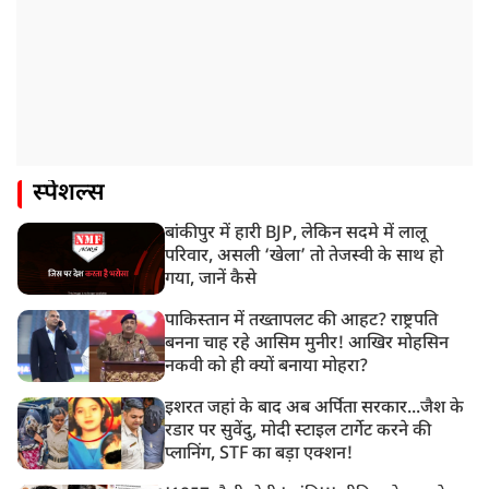
स्पेशल्स
बांकीपुर में हारी BJP, लेकिन सदमे में लालू
परिवार, असली ‘खेला’ तो तेजस्वी के साथ हो
गया, जानें कैसे
पाकिस्तान में तख्तापलट की आहट? राष्ट्रपति
बनना चाह रहे आसिम मुनीर! आखिर मोहसिन
नकवी को ही क्यों बनाया मोहरा?
इशरत जहां के बाद अब अर्पिता सरकार...जैश के
रडार पर सुवेंदु, मोदी स्टाइल टार्गेट करने की
प्लानिंग, STF का बड़ा एक्शन!