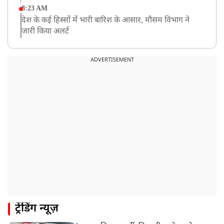
8:23 AM
देश के कई हिस्सों में भारी बारिश के आसार, मौसम विभाग ने
जारी किया अलर्ट
8:20 AM
भारत समेत 5 देशों पर 100% टैरिफ
ADVERTISEMENT
8:19 AM
PM मोदी आज IIT दिल्ली के दीक्षांत समारोह में शामिल होंगे
ट्रेंडिंग न्यूज़