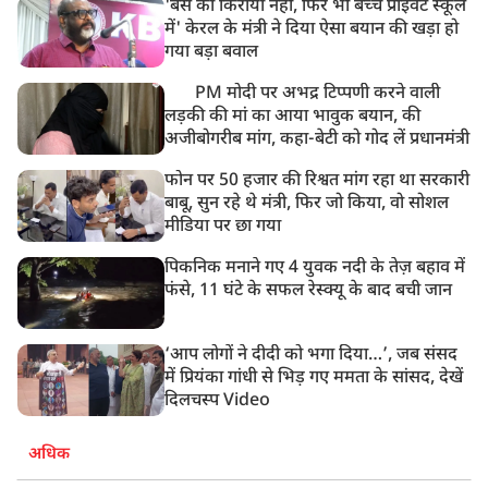
'बस का किराया नहीं, फिर भी बच्चे प्राइवेट स्कूल
में' केरल के मंत्री ने दिया ऐसा बयान की खड़ा हो
गया बड़ा बवाल
PM मोदी पर अभद्र टिप्पणी करने वाली
लड़की की मां का आया भावुक बयान, की
अजीबोगरीब मांग, कहा-बेटी को गोद लें प्रधानमंत्री
फोन पर 50 हजार की रिश्वत मांग रहा था सरकारी
बाबू, सुन रहे थे मंत्री, फिर जो किया, वो सोशल
मीडिया पर छा गया
पिकनिक मनाने गए 4 युवक नदी के तेज़ बहाव में
फंसे, 11 घंटे के सफल रेस्क्यू के बाद बची जान
‘आप लोगों ने दीदी को भगा दिया…’, जब संसद
में प्रियंका गांधी से भिड़ गए ममता के सांसद, देखें
दिलचस्प Video
अधिक