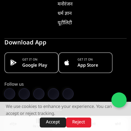
मनोरंजन
धर्म ज्ञान
यूटीलिटी
Download App
GET IT ON
GET IT ON
Google Play
App Store
Follow us
We use cookies to enhance your experience. You can
Stay Informed. Get Notified
accept or reject tracking.
Accept
Reject
Subscribe
शॉर्ट्स
होम
वीडियो
खोजें
वेब स्टोरीज़