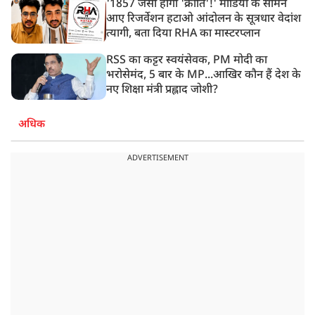
'1857 जैसी होगी 'क्रांति'!' मीडिया के सामने
आए रिजर्वेशन हटाओ आंदोलन के सूत्रधार वेदांश
त्यागी, बता दिया RHA का मास्टरप्लान
RSS का कट्टर स्वयंसेवक, PM मोदी का
भरोसेमंद, 5 बार के MP...आखिर कौन हैं देश के
नए शिक्षा मंत्री प्रह्लाद जोशी?
अधिक
ADVERTISEMENT