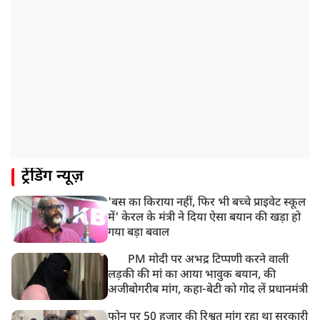
रांची में अनशनकारी राहुल की तबीयत बिगड़ी! अस्पताल में कराया
गया भर्ती
9:20 AM
CBI का बड़ा खुलासा, NTA के एक्सपर्ट्स ने ही लीक कराया
NEET-UG का पेपर
8:19 AM
उत्तराखंड: हरिद्वार में गंगा उफान पर, जलस्तर में बढ़ोतरी
8:18 AM
ट्रेंडिंग न्यूज़
UP: लखनऊ में चलती कार में लगी आग, युवक की जिंदा जलकर
मौत
'बस का किराया नहीं, फिर भी बच्चे प्राइवेट स्कूल
में' केरल के मंत्री ने दिया ऐसा बयान की खड़ा हो
गया बड़ा बवाल
PM मोदी पर अभद्र टिप्पणी करने वाली
लड़की की मां का आया भावुक बयान, की
अजीबोगरीब मांग, कहा-बेटी को गोद लें प्रधानमंत्री
फोन पर 50 हजार की रिश्वत मांग रहा था सरकारी