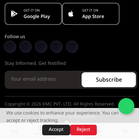
GET IT ON
GET IT ON
Google Play
App Store
Follow us
Stay Informed. Get Notified
Subscribe
Copyright © 2026 KMC PVT. LTD. All Rights Reserved.
We use cookies to enhance your experience. You can
Designed & Developed by
accept or reject tracking.
Accept
Reject
शॉर्ट्स
होम
वीडियो
खोजें
वेब स्टोरीज़