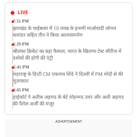
LIVE
7:51 PM
झारखंड के चाईबासा में 10 लाख के इनामी माओवादी जोनल
कमांडर सहित तीन ने किया आत्मसमर्पण
6:29 PM
श्रीलंका क्रिकेट का बड़ा फैसला, भारत के खिलाफ टेस्ट सीरीज में
दर्शकों की होगी फ्री एंट्री
5:41 PM
महाराष्ट्र के डिप्टी CM एकनाथ शिंदे ने दिल्ली में PM मोदी से की
मुलाकात
3:45 PM
हाईकोर्ट ने अतीक अहमद के बेटे मोहम्मद उमर और अली अहमद
की पैरोल अर्जी की मंजूर
12:59 PM
CM योगी का सपा पर हमला, कहा- वोट बैंक की राजनीति ने
ADVERTISEMENT
कारीगरों का सम्मान छीना
10:57 AM