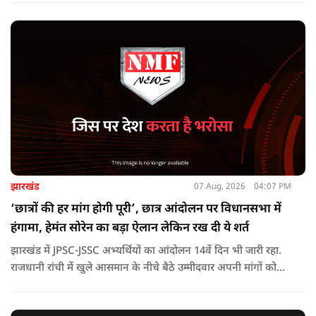
पीड़ादायक है. उन्होंने जिला प्रशासन को घायलों के समुचित एवं त्वरित
उपचार तथा गंभीर रूप से घायलों को आवश्यकता पड़ने पर एयरलिफ्ट कर
उच्च चिकित्सा केंद्रों में रेफर करने के निर्देश दिए हैं.
झारखंड
07 Aug, 2026
04:07 PM
‘छात्रों की हर मांग होगी पूरी’, छात्र आंदोलन पर विधानसभा में
हंगामा, हेमंत सोरेन का बड़ा ऐलान लेकिन रख दी ये शर्त
झारखंड में JPSC-JSSC अभ्यर्थियों का आंदोलन 14वें दिन भी जारी रहा.
राजधानी रांची में खुले आसमान के नीचे बैठे उम्मीदवार अपनी मांगों को
लेकर डटे हुए हैं. इस बीच CM हेमंत सोरेन का बड़ा बयान आया है.