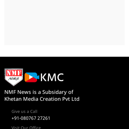
NMF News is a Subsidary of
Khetan Media Creation Pvt Ltd
Give us a Call
+91-080767 27261
Visit Our Office