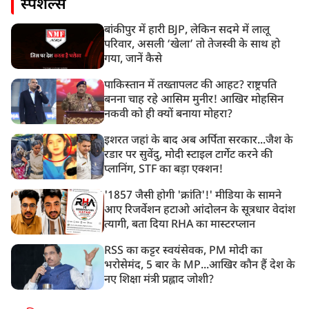
स्पेशल्स
बांकीपुर में हारी BJP, लेकिन सदमे में लालू
परिवार, असली ‘खेला’ तो तेजस्वी के साथ हो
गया, जानें कैसे
पाकिस्तान में तख्तापलट की आहट? राष्ट्रपति
बनना चाह रहे आसिम मुनीर! आखिर मोहसिन
नकवी को ही क्यों बनाया मोहरा?
इशरत जहां के बाद अब अर्पिता सरकार...जैश के
रडार पर सुवेंदु, मोदी स्टाइल टार्गेट करने की
प्लानिंग, STF का बड़ा एक्शन!
'1857 जैसी होगी 'क्रांति'!' मीडिया के सामने
आए रिजर्वेशन हटाओ आंदोलन के सूत्रधार वेदांश
त्यागी, बता दिया RHA का मास्टरप्लान
RSS का कट्टर स्वयंसेवक, PM मोदी का
भरोसेमंद, 5 बार के MP...आखिर कौन हैं देश के
नए शिक्षा मंत्री प्रह्लाद जोशी?