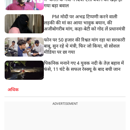
में' केरल के मंत्री ने दिया ऐसा बयान की खड़ा हो
गया बड़ा बवाल
PM मोदी पर अभद्र टिप्पणी करने वाली
लड़की की मां का आया भावुक बयान, की
अजीबोगरीब मांग, कहा-बेटी को गोद लें प्रधानमंत्री
फोन पर 50 हजार की रिश्वत मांग रहा था सरकारी
बाबू, सुन रहे थे मंत्री, फिर जो किया, वो सोशल
मीडिया पर छा गया
पिकनिक मनाने गए 4 युवक नदी के तेज़ बहाव में
फंसे, 11 घंटे के सफल रेस्क्यू के बाद बची जान
अधिक
ADVERTISEMENT