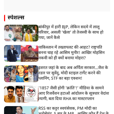
स्पेशल्स
बांकीपुर में हारी BJP, लेकिन सदमे में लालू
परिवार, असली ‘खेला’ तो तेजस्वी के साथ हो
गया, जानें कैसे
पाकिस्तान में तख्तापलट की आहट? राष्ट्रपति
बनना चाह रहे आसिम मुनीर! आखिर मोहसिन
नकवी को ही क्यों बनाया मोहरा?
इशरत जहां के बाद अब अर्पिता सरकार...जैश के
रडार पर सुवेंदु, मोदी स्टाइल टार्गेट करने की
प्लानिंग, STF का बड़ा एक्शन!
'1857 जैसी होगी 'क्रांति'!' मीडिया के सामने
आए रिजर्वेशन हटाओ आंदोलन के सूत्रधार वेदांश
त्यागी, बता दिया RHA का मास्टरप्लान
RSS का कट्टर स्वयंसेवक, PM मोदी का