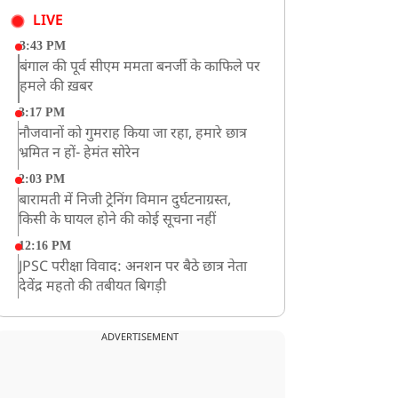
LIVE
3:43 PM
बंगाल की पूर्व सीएम ममता बनर्जी के काफिले पर
हमले की ख़बर
3:17 PM
नौजवानों को गुमराह किया जा रहा, हमारे छात्र
भ्रमित न हों- हेमंत सोरेन
2:03 PM
बारामती में निजी ट्रेनिंग विमान दुर्घटनाग्रस्त,
किसी के घायल होने की कोई सूचना नहीं
12:16 PM
JPSC परीक्षा विवाद: अनशन पर बैठे छात्र नेता
देवेंद्र महतो की तबीयत बिगड़ी
10:44 AM
रांचीः छात्रों के समर्थन में विधायक जयराम महतो
ADVERTISEMENT
ने शुरू किया निर्जला उपवास
10:42 AM