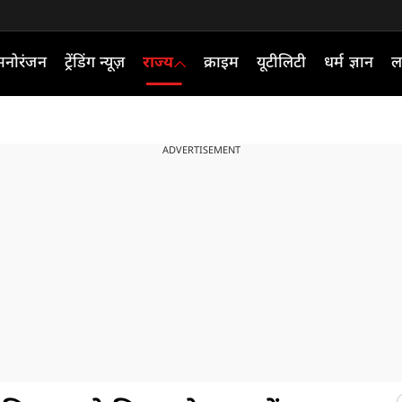
मनोरंजन
ट्रेंडिंग न्यूज़
राज्य
क्राइम
यूटीलिटी
धर्म ज्ञान
ल
ADVERTISEMENT