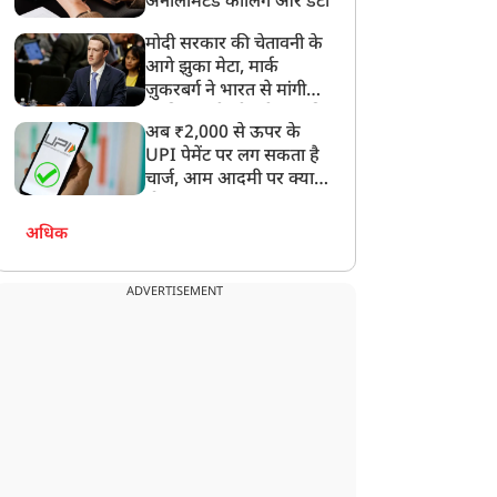
अनलिमिटेड कॉलिंग और डेटा
मोदी सरकार की चेतावनी के
आगे झुका मेटा, मार्क
ज़ुकरबर्ग ने भारत से मांगी
माफ़ी, गलती भी स्वीकार की
अब ₹2,000 से ऊपर के
UPI पेमेंट पर लग सकता है
चार्ज, आम आदमी पर क्या
होगा असर?
अधिक
ADVERTISEMENT