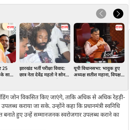
राज्य
राज्य
राज्य
र 25
झारखंड भर्ती परीक्षा विवाद:
यूपी विधानसभा: भावुक हुए
ब
 के साथ
छात्र नेता देवेंद्र महतो ने सोनम
अध्यक्ष सतीश महाना, विपक्ष
म
पक्षः CM
वांगचुक के आग्रह पर पिया
से कहा- लोकतांत्रिक मर्यादा
फ
पानी,अनशन जारी
का रखें सम्मान
स
ेंडिंग जोन विकसित किए जाएंगे, ताकि अधिक से अधिक रेहड़ी-
उपलब्ध कराया जा सके. उन्होंने कहा कि प्रधानमंत्री स्वनिधि
्त बनाते हुए उन्हें सम्मानजनक स्वरोजगार उपलब्ध कराने का