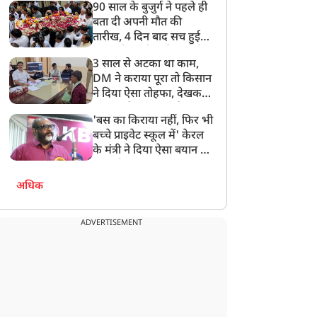
90 साल के बुजुर्ग ने पहले ही
बता दी अपनी मौत की
तारीख, 4 दिन बाद सच हुई
बात, परिवार ने गाजे-बाजे के
3 साल से अटका था काम,
साथ निकाली अंतिम यात्रा
DM ने कराया पूरा तो किसान
ने दिया ऐसा तोहफा, देखकर
अफसर ने कहा- इससे
'बस का किराया नहीं, फिर भी
अनमोल कुछ नहीं
बच्चे प्राइवेट स्कूल में' केरल
के मंत्री ने दिया ऐसा बयान की
खड़ा हो गया बड़ा बवाल
अधिक
ADVERTISEMENT