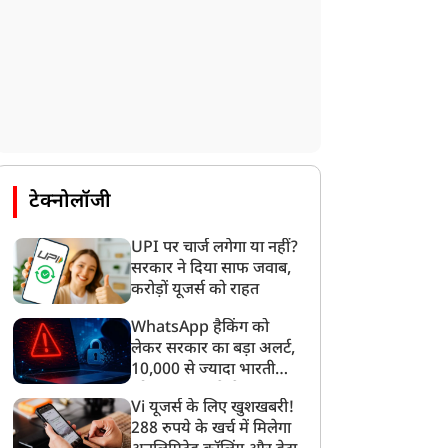
टेक्नोलॉजी
UPI पर चार्ज लगेगा या नहीं?
सरकार ने दिया साफ जवाब,
करोड़ों यूजर्स को राहत
WhatsApp हैकिंग को
लेकर सरकार का बड़ा अलर्ट,
10,000 से ज्यादा भारतीयों
को साइबर हमले से बचाया
Vi यूजर्स के लिए खुशखबरी!
गया
288 रुपये के खर्च में मिलेगा