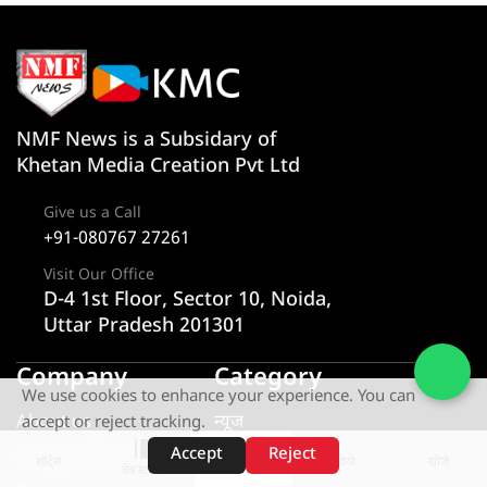
NMF News is a Subsidary of
Khetan Media Creation Pvt Ltd
Give us a Call
+91-080767 27261
Visit Our Office
D-4 1st Floor, Sector 10, Noida,
Uttar Pradesh 201301
Company
Category
We use cookies to enhance your experience. You can
About us
न्यूज
accept or reject tracking.
Accept
Reject
Privacy Policy
राज्य
शॉर्ट्स
होम
वीडियो
खोजें
वेब स्टोरीज़