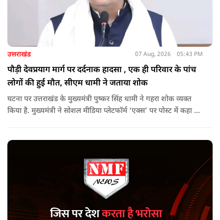
उत्तराखंड
07 Aug, 2026
05:43 PM
पौड़ी देवप्रयाग मार्ग पर दर्दनाक हादसा , एक ही परिवार के पांच
लोगों की हुई मौत, सीएम धामी ने जताया शोक
घटना पर उत्तराखंड के मुख्यमंत्री पुष्कर सिंह धामी ने गहरा शोक व्यक्त
किया है. मुख्यमंत्री ने सोशल मीडिया प्लेटफॉर्म ‘एक्स’ पर पोस्ट में कहा कि
पौड़ी-देवप्रयाग मार्ग पर हुई भीषण सड़क दुर्घटना का समाचार अत्यंत
पीड़ादायक है. उन्होंने जिला प्रशासन को घायलों के समुचित एवं त्वरित
उपचार तथा गंभीर रूप से घायलों को आवश्यकता पड़ने पर एयरलिफ्ट कर
उच्च चिकित्सा केंद्रों में रेफर करने के निर्देश दिए हैं.