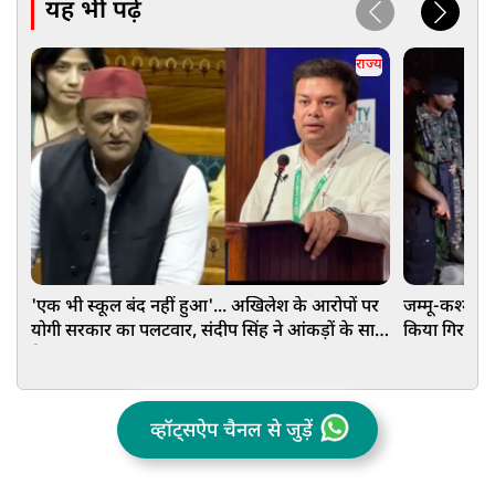
यह भी पढ़ें
राज्य
'एक भी स्कूल बंद नहीं हुआ'... अखिलेश के आरोपों पर
जम्मू-कश्मीर: 
योगी सरकार का पलटवार, संदीप सिंह ने आंकड़ों के साथ
किया गिरफ्तार,
दिया जवाब
व्हॉट्सऐप चैनल से जुड़ें