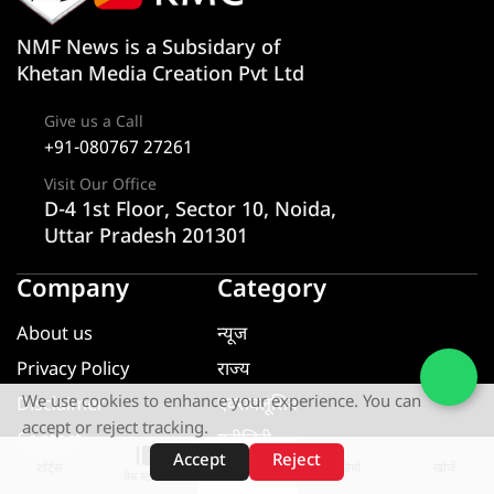
NMF News is a Subsidary of
Khetan Media Creation Pvt Ltd
Give us a Call
+91-080767 27261
Visit Our Office
D-4 1st Floor, Sector 10, Noida,
Uttar Pradesh 201301
Company
Category
About us
न्यूज
Privacy Policy
राज्य
We use cookies to enhance your experience. You can
Disclaimer
एक्सक्लूसिव
accept or reject tracking.
Contact
यूटीलिटी
Accept
Reject
शॉर्ट्स
होम
वीडियो
खोजें
खेल
वेब स्टोरीज़