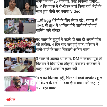
समधी ने की 25 शादियां, फ्रॉड निकला दामाद…
8:23 AM
BJP विधायक ने रो-रोकर बयां किया दर्द, बेटी के
रांची: छात्रों और झारखंड सरकार के बीच आज होगी तीसरे दौर
साथ हुए धोखे पर बनाया Video
की बातचीत
'...तो Egg थेरेपी के लिए तैयार रहें', बंगाल में
TMC से BJP में शामिल होने वालों को दी गई
वॉर्निंग, लगे पोस्टर
90 साल के बुजुर्ग ने पहले ही बता दी अपनी मौत
की तारीख, 4 दिन बाद सच हुई बात, परिवार ने
गाजे-बाजे के साथ निकाली अंतिम यात्रा
3 साल से अटका था काम, DM ने कराया पूरा तो
किसान ने दिया ऐसा तोहफा, देखकर अफसर ने
कहा- इससे अनमोल कुछ नहीं
'बस का किराया नहीं, फिर भी बच्चे प्राइवेट स्कूल
में' केरल के मंत्री ने दिया ऐसा बयान की खड़ा हो
गया बड़ा बवाल
अधिक