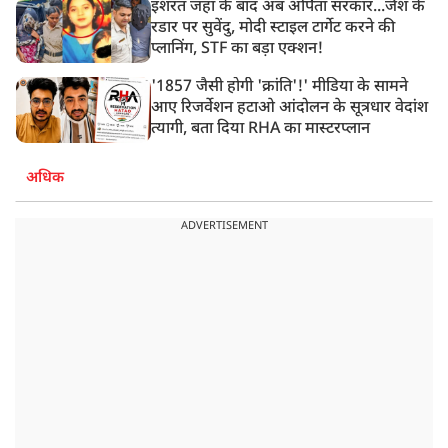
इशरत जहां के बाद अब अर्पिता सरकार...जैश के
रडार पर सुवेंदु, मोदी स्टाइल टार्गेट करने की
प्लानिंग, STF का बड़ा एक्शन!
'1857 जैसी होगी 'क्रांति'!' मीडिया के सामने
आए रिजर्वेशन हटाओ आंदोलन के सूत्रधार वेदांश
त्यागी, बता दिया RHA का मास्टरप्लान
अधिक
ADVERTISEMENT