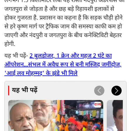
लगभग 1.5 किलोमीटर लंबा यह रास्ता नंदपुरी अंडरपास को
जगतपुरा से जोड़ता है और छह बड़े रिहायशी इलाकों से
होकर गुजरता है. प्रशासन का कहना है कि सड़क चौड़ी होने
से हरे कृष्ण मार्ग पर ट्रैफिक जाम की समस्या काफी कम हो
जाएगी और नंदपुरी व जगतपुरा के बीच कनेक्टिविटी बेहतर
होगी.
यह भी पढ़ें-
2 बुलडोजर, 1 क्रेन और महज 2 घंटे का
ऑपरेशन...संभल में अवैध रूप से बनी मस्जिद जमींदोज,
'आई लव मोहम्मद' के झंडे भी मिले
यह भी पढ़ें
राज्य