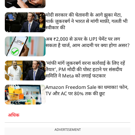
मोदी सरकार की चेतावनी के आगे झुका मेटा,
मार्क ज़ुकरबर्ग ने भारत से मांगी माफ़ी, गलती भी
स्वीकार की
अब ₹2,000 से ऊपर के UPI पेमेंट पर लग
सकता है चार्ज, आम आदमी पर क्या होगा असर?
‘मांफी मांगें जुकरबर्ग वरना कार्रवाई के लिए रहें
तैयार’, PM मोदी की पोस्ट हटाने पर संसदीय
समिति ने Meta को लगाई फटकार
Amazon Freedom Sale का धमाका! फोन,
TV और AC पर 80% तक की छूट
अधिक
ADVERTISEMENT