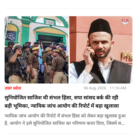
करने वाले महापुरुष बाबा साहेब भीमराव आंबेडकर, महर्षि वाल्मीकि, संत
शिरोमणि रविदास, संत ज्योतिबा फुले, शाहूजी महाराज, लोकमाता
अहिल्या बाई होल्कर आदि की मूर्तियों पर छाजन, पार्क, बाउंड्रीवाल के
लिए हमने 407 करोड़ रुपये का प्रावधान किया है. यह बजट पास न हो,
इसके लिए समाजवादी पार्टी ने सदन की कार्यवाही को बाधित किया और
लगातार व्यवधान पैदा करने का प्रयास किया.
उत्तर प्रदेश
06 Aug, 2026
11:16 AM
सुनियोजित साजिश थी संभल हिंसा, सपा सांसद बर्क की रही
बड़ी भूमिका, न्यायिक जांच आयोग की रिपोर्ट में बड़ा खुलासा
न्यायिक जांच आयोग की रिपोर्ट में संभल हिंसा को लेकर बड़ा खुलासा हुआ
है. आयोग ने इसे सुनियोजित साजिश का परिणाम करार दिया, जिसमें सपा
सांसद बर्क की बड़ी भूमिका रही. इतना ही नहीं बर्क के अलावा कई और