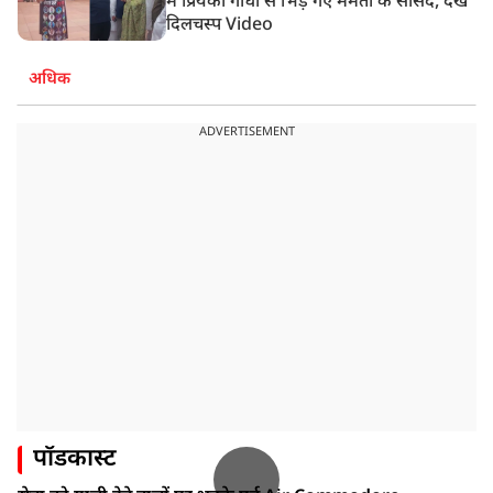
में प्रियंका गांधी से भिड़ गए ममता के सांसद, देखें
दिलचस्प Video
अधिक
ADVERTISEMENT
पॉडकास्ट