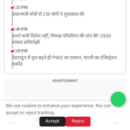
7:25 PM
प्रधानमंत्री मोदी से CM योगी ने मुलाकात की
6:48 PM
हमने कभी विरोध नहीं, निष्पक्ष परिसीमन की मांग की- DMK
सांसद कनिमोझी
6:19 PM
देहरादुन में पुल बहते ही PWD का एक्शन, कंपनी का रजिस्ट्रेशन
सस्पेंड
3:09 PM
खराब मौसम की चेतावनी के कारण अमरनाथ यात्रा स्थगित
ADVERTISEMENT
2:51 PM
JPSC-JSSC को लेकर बेनतीजा रही सरकार और छात्रों के बीच
We use cookies to enhance your experience. You can
दूसरे दौर की बातचीत, आंदोलन तेज
accept or reject tracking.
1:55 PM
Accept
Reject
प्रयागराज पहुंचे राहुल गांधी, ‘छात्रों की गूंज’ कार्यक्रम में होंगे
शॉर्ट्स
होम
वीडियो
खोजें
वेब स्टोरीज़
शामिल