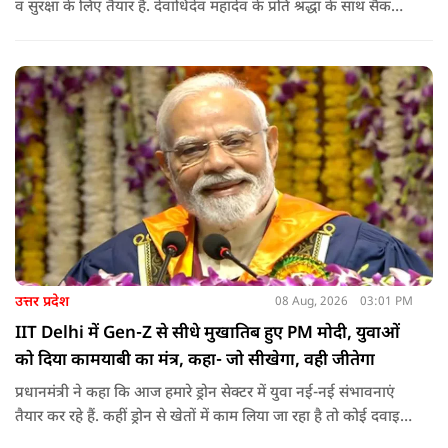
व सुरक्षा के लिए तैयार हैं. देवाधिदेव महादेव के प्रति श्रद्धा के साथ सैकड़ों
किलोमीटर पैदल यात्रा कर रहे शिवभक्त भक्ति, समर्पण, सामाजिक व
राष्ट्रीय एकता और समरसता का जीवंत उदाहरण प्रस्तुत कर रहे हैं. जात-
पात, क्षेत्र व प्रांत की सीमाओं से ऊपर उठकर उनकी हर श्वांस शिव के नाम
है.
उत्तर प्रदेश
08 Aug, 2026
03:01 PM
IIT Delhi में Gen-Z से सीधे मुखातिब हुए PM मोदी, युवाओं
को दिया कामयाबी का मंत्र, कहा- जो सीखेगा, वही जीतेगा
प्रधानमंत्री ने कहा कि आज हमारे ड्रोन सेक्टर में युवा नई-नई संभावनाएं
तैयार कर रहे हैं. कहीं ड्रोन से खेतों में काम लिया जा रहा है तो कोई दवाइयां
पहुंचा रहा है. ड्रोन देश की रक्षा-सुरक्षा में मदद कर रहा है और आज कहीं