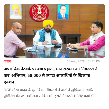
उन्होंने पूछा कि किस अधिकार से युवा पीढ़ी और Gen-Z को समझाओगे
कि वह भविष्य में क्या करें.
पंजाब
08 Aug, 2026
01:20 PM
अपराधिक नेटवर्क पर बड़ा प्रहार… मान सरकार का ‘गैंगस्टरां ते
वार’ अभियान, 58,000 से ज्यादा अपराधियों के खिलाफ
एक्शन
DGP गौरव यादव के मुताबिक, ‘गैंगस्टरां ते वार’ ने ख़ुफ़िया-आधारित
पुलिसिंग की प्रभावशीलता साबित की. इससे गैंगस्टर्स के लिए कहीं भी
सुरक्षित ठिकाना नहीं बचा.