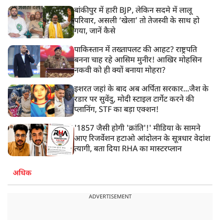
बांकीपुर में हारी BJP, लेकिन सदमे में लालू
परिवार, असली ‘खेला’ तो तेजस्वी के साथ हो
गया, जानें कैसे
पाकिस्तान में तख्तापलट की आहट? राष्ट्रपति
बनना चाह रहे आसिम मुनीर! आखिर मोहसिन
नकवी को ही क्यों बनाया मोहरा?
इशरत जहां के बाद अब अर्पिता सरकार...जैश के
रडार पर सुवेंदु, मोदी स्टाइल टार्गेट करने की
प्लानिंग, STF का बड़ा एक्शन!
'1857 जैसी होगी 'क्रांति'!' मीडिया के सामने
आए रिजर्वेशन हटाओ आंदोलन के सूत्रधार वेदांश
त्यागी, बता दिया RHA का मास्टरप्लान
अधिक
ADVERTISEMENT