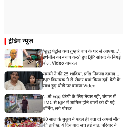
इजाजत, SC ने लगाईं ये शर्तें!
1:40 PM
रांची: झारखंड विधानसभा परिसर में घुसे छात्र प्रदर्शनकारी,
पुलिस ने किया लाठीचार्ज
1:33 PM
ट्रेंडिंग न्यूज़
संसद में फिर हंगामा, कार्यवाही स्थगित, नहीं चल सका प्रश्नकाल
‘शुद्ध पेट्रोल क्या तुम्हारे बाप के घर से आएगा…’,
12:43 PM
इथेनॉल का बचाव करते हुए BJP सांसद के बिगड़े
रांची प्रदर्शन: विधानसभा के बेहद करीब पहुंचे छात्र, वाटर कैनन
बोल, Video वायरल
का हुआ इस्तेमाल
समधी ने की 25 शादियां, फ्रॉड निकला दामाद…
BJP विधायक ने रो-रोकर बयां किया दर्द, बेटी के
साथ हुए धोखे पर बनाया Video
'...तो Egg थेरेपी के लिए तैयार रहें', बंगाल में
TMC से BJP में शामिल होने वालों को दी गई
वॉर्निंग, लगे पोस्टर
90 साल के बुजुर्ग ने पहले ही बता दी अपनी मौत
की तारीख, 4 दिन बाद सच हुई बात, परिवार ने