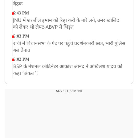
बैठक
6:43 PM
JNU में शरजील इमाम को रिहा करो के नारे लगे, उमर खालिद
को लेकर भी लेफ्ट-ABVP में भिड़ंत
5:03 PM
रांची में विधानसभा के गेट पर पहुंचे प्रदर्शनकारी छात्र, भारी पुलिस
बल तैनात
5:02 PM
BSP के नेशनल कोर्डिनेटर आकाश आनंद ने अखिलेश यादव को
कहा ‘अंकल’!
2:31 PM
CID ने JPSC के पूर्व चेयरमैन एल ख्यांगते को किया अरेस्ट
ADVERTISEMENT
1:59 PM
केंद्रीय मंत्री रिजिजू ने कहा छात्र आंदोलन पर संसद में चर्चा को
गृह मंत्री तैयार
1:54 PM
अभिषेक बनर्जी को आंखों के इलाज के लिए विदेश जाने की