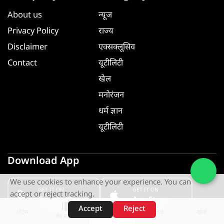
About us
न्यूज
Privacy Policy
राज्य
Disclaimer
एक्सक्लूसिव
Contact
यूटीलिटी
खेल
मनोरंजन
धर्म ज्ञान
यूटीलिटी
Download App
We use cookies to enhance your experience. You can
GET IT ON
GET IT ON
accept or reject tracking.
Google Play
App Store
Accept
Reject
शॉर्ट्स
होम
वीडियो
खोजें
वेब स्टोरीज़