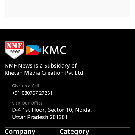
NMF News is a Subsidary of
Khetan Media Creation Pvt Ltd
Give us a Call
+91-080767 27261
Visit Our Office
D-4 1st Floor, Sector 10, Noida,
Uttar Pradesh 201301
Company
Category