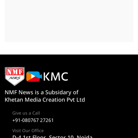
NMF News is a Subsidary of
Khetan Media Creation Pvt Ltd
Give us a Call
+91-080767 27261
Visit Our Office