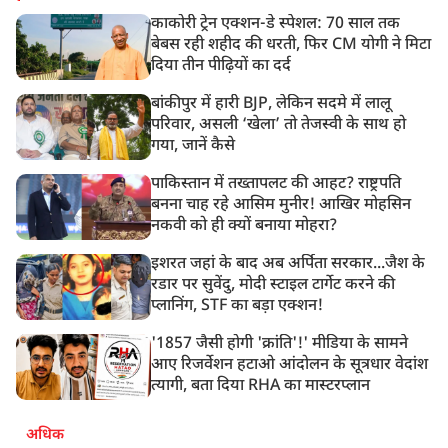
काकोरी ट्रेन एक्शन-डे स्पेशल: 70 साल तक
बेबस रही शहीद की धरती, फिर CM योगी ने मिटा
दिया तीन पीढ़ियों का दर्द
बांकीपुर में हारी BJP, लेकिन सदमे में लालू
परिवार, असली ‘खेला’ तो तेजस्वी के साथ हो
गया, जानें कैसे
पाकिस्तान में तख्तापलट की आहट? राष्ट्रपति
बनना चाह रहे आसिम मुनीर! आखिर मोहसिन
नकवी को ही क्यों बनाया मोहरा?
इशरत जहां के बाद अब अर्पिता सरकार...जैश के
रडार पर सुवेंदु, मोदी स्टाइल टार्गेट करने की
प्लानिंग, STF का बड़ा एक्शन!
'1857 जैसी होगी 'क्रांति'!' मीडिया के सामने
आए रिजर्वेशन हटाओ आंदोलन के सूत्रधार वेदांश
त्यागी, बता दिया RHA का मास्टरप्लान
अधिक