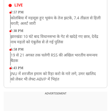
LIVE
7:57 PM
कोलंबिया में महसूस हुए भूकंप के तेज झटके, 7.4 तीव्रता से हिली
धरती; अलर्ट जारी
7:38 PM
झारखंडः 10 घंटे बाद विधानसभा के गेट से खदेड़े गए छात्र, देवेंद्र
नाथ महतो को एंबुलेंस से ले गई पुलिस
6:58 PM
19 से 21 अगस्त तक चलेगी RSS की अखिल भारतीय समन्वय
बैठक
6:43 PM
JNU में शरजील इमाम को रिहा करो के नारे लगे, उमर खालिद
को लेकर भी लेफ्ट-ABVP में भिड़ंत
5:03 PM
रांची में विधानसभा के गेट पर पहुंचे प्रदर्शनकारी छात्र, भारी पुलिस
ADVERTISEMENT
बल तैनात
5:02 PM