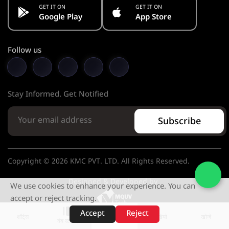
GET IT ON
GET IT ON
Google Play
App Store
Follow us
Stay Informed. Get Notified
Subscribe
Copyright © 2026 KMC PVT. LTD. All Rights Reserved.
Designed & Developed by
We use cookies to enhance your experience. You can
accept or reject tracking.
Accept
Reject
शॉर्ट्स
होम
वीडियो
खोजें
वेब स्टोरीज़