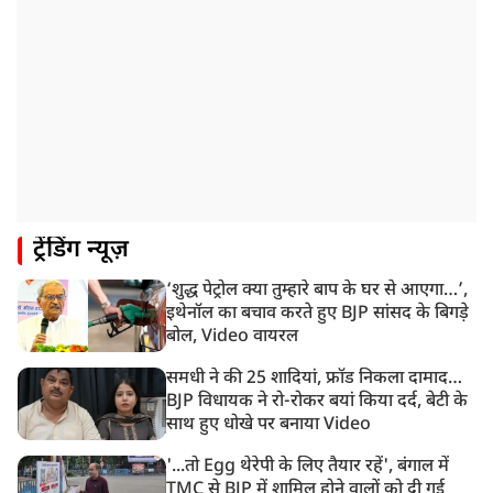
BSP के नेशनल कोर्डिनेटर आकाश आनंद ने अखिलेश यादव को
कहा ‘अंकल’!
2:31 PM
CID ने JPSC के पूर्व चेयरमैन एल ख्यांगते को किया अरेस्ट
1:59 PM
केंद्रीय मंत्री रिजिजू ने कहा छात्र आंदोलन पर संसद में चर्चा को
गृह मंत्री तैयार
1:54 PM
ट्रेंडिंग न्यूज़
अभिषेक बनर्जी को आंखों के इलाज के लिए विदेश जाने की
इजाजत, SC ने लगाईं ये शर्तें!
‘शुद्ध पेट्रोल क्या तुम्हारे बाप के घर से आएगा…’,
1:40 PM
इथेनॉल का बचाव करते हुए BJP सांसद के बिगड़े
रांची: झारखंड विधानसभा परिसर में घुसे छात्र प्रदर्शनकारी,
बोल, Video वायरल
पुलिस ने किया लाठीचार्ज
समधी ने की 25 शादियां, फ्रॉड निकला दामाद…
BJP विधायक ने रो-रोकर बयां किया दर्द, बेटी के
साथ हुए धोखे पर बनाया Video
'...तो Egg थेरेपी के लिए तैयार रहें', बंगाल में
TMC से BJP में शामिल होने वालों को दी गई