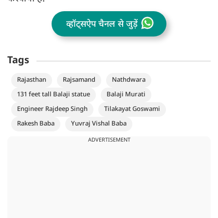
व्हॉट्सऐप चैनल से जुड़ें
Tags
Rajasthan
Rajsamand
Nathdwara
131 feet tall Balaji statue
Balaji Murati
Engineer Rajdeep Singh
Tilakayat Goswami
Rakesh Baba
Yuvraj Vishal Baba
ADVERTISEMENT