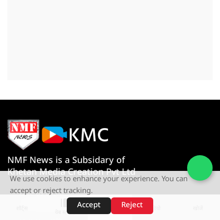
NMF News is a Subsidary of
Khetan Media Creation Pvt Ltd
We use cookies to enhance your experience. You can
accept or reject tracking.
Give us a Call
+91-080767 27261
Accept
Reject
शॉर्ट्स
होम
वीडियो
खोजें
वेब स्टोरीज़