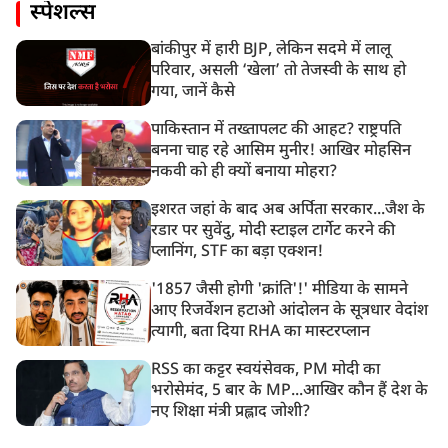
स्पेशल्स
बांकीपुर में हारी BJP, लेकिन सदमे में लालू
परिवार, असली ‘खेला’ तो तेजस्वी के साथ हो
गया, जानें कैसे
पाकिस्तान में तख्तापलट की आहट? राष्ट्रपति
बनना चाह रहे आसिम मुनीर! आखिर मोहसिन
नकवी को ही क्यों बनाया मोहरा?
इशरत जहां के बाद अब अर्पिता सरकार...जैश के
रडार पर सुवेंदु, मोदी स्टाइल टार्गेट करने की
प्लानिंग, STF का बड़ा एक्शन!
'1857 जैसी होगी 'क्रांति'!' मीडिया के सामने
आए रिजर्वेशन हटाओ आंदोलन के सूत्रधार वेदांश
त्यागी, बता दिया RHA का मास्टरप्लान
RSS का कट्टर स्वयंसेवक, PM मोदी का
भरोसेमंद, 5 बार के MP...आखिर कौन हैं देश के
नए शिक्षा मंत्री प्रह्लाद जोशी?