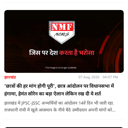
पौड़ी-देवप्रयाग मार्ग पर हुई भीषण सड़क दुर्घटना का समाचार अत्यंत
पीड़ादायक है. उन्होंने जिला प्रशासन को घायलों के समुचित एवं त्वरित
उपचार तथा गंभीर रूप से घायलों को आवश्यकता पड़ने पर एयरलिफ्ट कर
उच्च चिकित्सा केंद्रों में रेफर करने के निर्देश दिए हैं.
झारखंड
07 Aug, 2026
04:07 PM
‘छात्रों की हर मांग होगी पूरी’, छात्र आंदोलन पर विधानसभा में
हंगामा, हेमंत सोरेन का बड़ा ऐलान लेकिन रख दी ये शर्त
झारखंड में JPSC-JSSC अभ्यर्थियों का आंदोलन 14वें दिन भी जारी रहा.
राजधानी रांची में खुले आसमान के नीचे बैठे उम्मीदवार अपनी मांगों को
लेकर डटे हुए हैं. इस बीच CM हेमंत सोरेन का बड़ा बयान आया है.