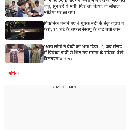
फोन पर 50 हजार की रिश्वत मांग रहा था सरकारी
बाबू, सुन रहे थे मंत्री, फिर जो किया, वो सोशल
मीडिया पर छा गया
पिकनिक मनाने गए 4 युवक नदी के तेज़ बहाव में
फंसे, 11 घंटे के सफल रेस्क्यू के बाद बची जान
‘आप लोगों ने दीदी को भगा दिया…’, जब संसद
में प्रियंका गांधी से भिड़ गए ममता के सांसद, देखें
दिलचस्प Video
अधिक
ADVERTISEMENT