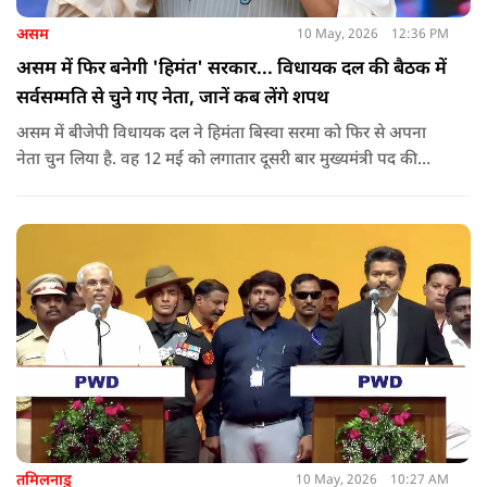
असम
10 May, 2026
12:36 PM
असम में फिर बनेगी 'हिमंत' सरकार... विधायक दल की बैठक में
सर्वसम्मति से चुने गए नेता, जानें कब लेंगे शपथ
असम में बीजेपी विधायक दल ने हिमंता बिस्वा सरमा को फिर से अपना
नेता चुन लिया है. वह 12 मई को लगातार दूसरी बार मुख्यमंत्री पद की
शपथ लेंगे. गुवाहाटी में हुई बैठक में उनके नाम पर सर्वसम्मति से मुहर
लगाई गई.
तमिलनाडु
10 May, 2026
10:27 AM