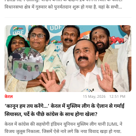
Falta Re-Polling: पश्चिम बंगाल के दक्षिण 24 परगना जिले के फाल्टा
विधानसभा क्षेत्र में गुरुवार को पुनर्मतदान शुरू हो गया है. यहां के सभी
285 मतदान केंद्रों पर दोबारा मतदान कराया जा रहा है. मतदान सुबह 7
बजे से शाम 6 बजे तक चलेगा और नतीजे 24 मई को घोषित किए जाएंगे.
केरल
15 May, 2026
12:51 PM
‘कानून हम तय करेंगे…’ केरल में मुस्लिम लीग के ऐलान से गर्माई
सियासत, पर्दे के पीछे कांग्रेस के साथ होगा खेला?
केरल में कांग्रेस की सहयोगी इंडियन यूनियन मुस्लिम लीग यानी IUML ने
विजय जुलूस निकाला. जिसमें ऐसे नारे लगे कि नया विवाद खड़ा हो गया.