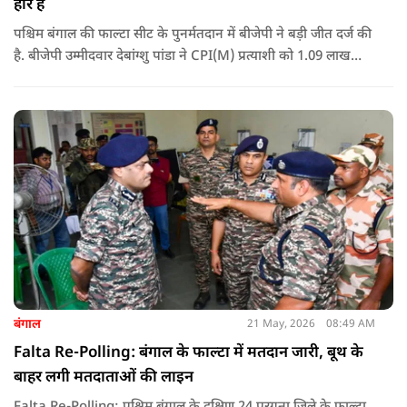
हार है
पश्चिम बंगाल की फाल्टा सीट के पुनर्मतदान में बीजेपी ने बड़ी जीत दर्ज की
है. बीजेपी उम्मीदवार देबांग्शु पांडा ने CPI(M) प्रत्याशी को 1.09 लाख
वोटों से हराया, जबकि TMC चौथे स्थान पर रही. पीएम मोदी ने इसे
लोकतंत्र की जीत बताया है.
बंगाल
21 May, 2026
08:49 AM
Falta Re-Polling: बंगाल के फाल्टा में मतदान जारी, बूथ के
बाहर लगी मतदाताओं की लाइन