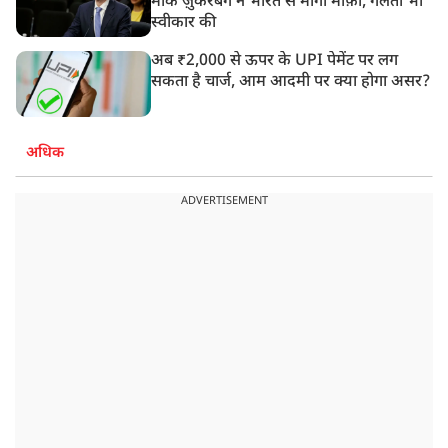
मार्क ज़ुकरबर्ग ने भारत से मांगी माफ़ी, गलती भी
स्वीकार की
अब ₹2,000 से ऊपर के UPI पेमेंट पर लग
सकता है चार्ज, आम आदमी पर क्या होगा असर?
अधिक
ADVERTISEMENT