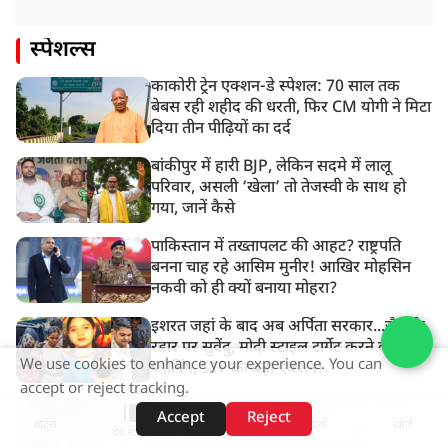
स्पेशल्स
काकोरी ट्रेन एक्शन-डे स्पेशल: 70 साल तक
बेबस रही शहीद की धरती, फिर CM योगी ने मिटा
दिया तीन पीढ़ियों का दर्द
बांकीपुर में हारी BJP, लेकिन सदमे में लालू
परिवार, असली ‘खेला’ तो तेजस्वी के साथ हो
गया, जानें कैसे
पाकिस्तान में तख्तापलट की आहट? राष्ट्रपति
बनना चाह रहे आसिम मुनीर! आखिर मोहसिन
नकवी को ही क्यों बनाया मोहरा?
इशरत जहां के बाद अब अर्पिता सरकार...जैश के
रडार पर सुवेंदु, मोदी स्टाइल टार्गेट करने की
We use cookies to enhance your experience. You can
प्लानिंग, STF का बड़ा एक्शन!
accept or reject tracking.
'1857 जैसी होगी 'क्रांति'!' मीडिया के सामने
Accept
Reject
शॉर्ट्स
होम
वीडियो
खोजें
आए रिजर्वेशन हटाओ आंदोलन के सूत्रधार वेदांश
वेब स्टोरीज़