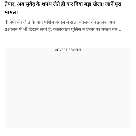
तैयार, अब सुवेंदु के शपथ लेते ही कर दिया बड़ा खेला; जानें पूरा
मामला
बीजेपी की जीत के बाद पश्चिम बंगाल में सत्ता बदलने की झलक अब
प्रशासन में भी दिखने लगी है. कोलकाता पुलिस ने एक्स पर ममता बनर्जी
और अभिषेक बनर्जी को अनफॉलो कर नरेंद्र मोदी और अमित शाह को
फॉलो करना शुरू कर दिया है, जिसे बदलते राजनीतिक समीकरणों का बड़ा
ADVERTISEMENT
संकेत माना जा रहा है.