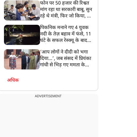
फोन पर 50 हजार की रिश्वत
बेटी को गोद लें प्रधानमंत्री
मांग रहा था सरकारी बाबू, सुन
रहे थे मंत्री, फिर जो किया, वो
सोशल मीडिया पर छा गया
पिकनिक मनाने गए 4 युवक
नदी के तेज़ बहाव में फंसे, 11
घंटे के सफल रेस्क्यू के बाद
बची जान
‘आप लोगों ने दीदी को भगा
दिया…’, जब संसद में प्रियंका
गांधी से भिड़ गए ममता के
सांसद, देखें दिलचस्प Video
अधिक
ADVERTISEMENT