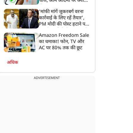
चार्ज, आम आदमी पर क्या
होगा असर?
‘मांफी मांगें जुकरबर्ग वरना
कार्रवाई के लिए रहें तैयार’,
PM मोदी की पोस्ट हटाने पर
संसदीय समिति ने Meta को
Amazon Freedom Sale
लगाई फटकार
का धमाका! फोन, TV और
AC पर 80% तक की छूट
अधिक
ADVERTISEMENT