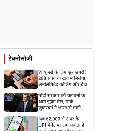
मैकुलम की जगह स्टीफन
नोएडा इंडोर स्टेडियम टेंडर
्लेमिंग बने इंग्लैंड टेस्ट टीम के
विवाद में विजेंद्र सिंह की हुई
ए हेड कोच, जो रूट को फिर
एंट्री, CM योगी से की काईवाई
टेक्नोलॉजी
िली टेस्ट की कप्तानी
की मांग
Vi यूजर्स के लिए खुशखबरी!
288 रुपये के खर्च में मिलेगा
अनलिमिटेड कॉलिंग और डेटा
मोदी सरकार की चेतावनी के
आगे झुका मेटा, मार्क
ज़ुकरबर्ग ने भारत से मांगी
माफ़ी, गलती भी स्वीकार की
अब ₹2,000 से ऊपर के
UPI पेमेंट पर लग सकता है