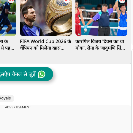
ना के
FIFA World Cup 2026 के
कारगिल विजय दिवस का था
से पहले
चैंपियन को मिलेगा खास
मौका, सेना के जादुमणि सिंह
फ
टनेस पर
सम्मान, पहली बार खिलाड़ियों
ने पाकिस्तानी बॉक्सर को मारा
न
 होगा
को दी जाएगी चैंपियनशिप रिंग
ऐसा मुक्का, रावलपिंडी तक
म
पहुंची गूंज
ट्सऐप चैनल से जुड़ें
Royals
ADVERTISEMENT