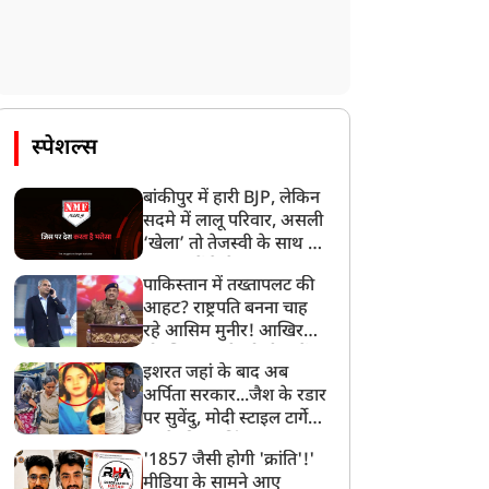
स्पेशल्स
बांकीपुर में हारी BJP, लेकिन
सदमे में लालू परिवार, असली
‘खेला’ तो तेजस्वी के साथ हो
गया, जानें कैसे
पाकिस्तान में तख्तापलट की
आहट? राष्ट्रपति बनना चाह
रहे आसिम मुनीर! आखिर
मोहसिन नकवी को ही क्यों
इशरत जहां के बाद अब
बनाया मोहरा?
अर्पिता सरकार...जैश के रडार
पर सुवेंदु, मोदी स्टाइल टार्गेट
करने की प्लानिंग, STF का
'1857 जैसी होगी 'क्रांति'!'
बड़ा एक्शन!
मीडिया के सामने आए