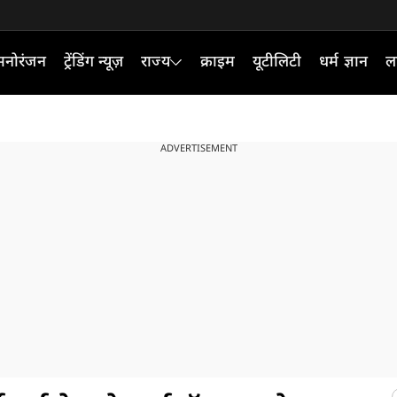
मनोरंजन
ट्रेंडिंग न्यूज़
राज्य
क्राइम
यूटीलिटी
धर्म ज्ञान
ल
ADVERTISEMENT