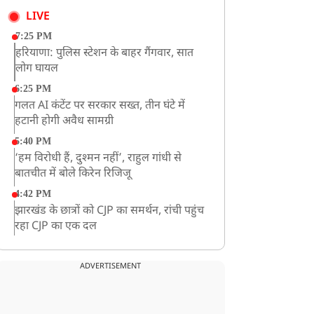
LIVE
7:25 PM
हरियाणा: पुलिस स्टेशन के बाहर गैंगवार, सात
लोग घायल
6:25 PM
गलत AI कंटेंट पर सरकार सख्त, तीन घंटे में
हटानी होगी अवैध सामग्री
5:40 PM
‘हम विरोधी हैं, दुश्मन नहीं’, राहुल गांधी से
बातचीत में बोले किरेन रिजिजू
4:42 PM
झारखंड के छात्रों को CJP का समर्थन, रांची पहुंच
रहा CJP का एक दल
12:57 PM
बॉम्बे हाईकोर्ट ने यौन उत्पीड़न मामले में तहलका
ADVERTISEMENT
के पूर्व एडिटर तरुण तेजपाल को दोषी ठहराया
12:47 PM