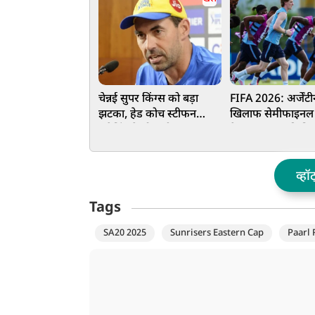
चेन्नई सुपर किंग्स को बड़ा
FIFA 2026: अर्जेंटी
झटका, हेड कोच स्टीफन
खिलाफ सेमीफाइनल 
फ्लेमिंग ने छोड़ा टीम का साथ
डेक्लान राइस की फि
सस्पेंस, मैच से पहले
अंतिम फैसला
व्हॉ
Tags
SA20 2025
Sunrisers Eastern Cap
Paarl 