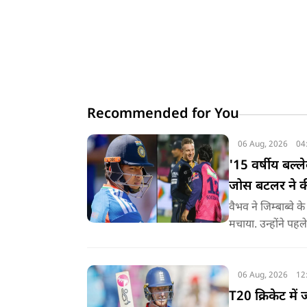
Recommended for You
06 Aug, 2026
04
'15 वर्षीय बल्ले
जोस बटलर ने क
वैभव ने जिम्बाब्व
मचाया. उन्होंने पहल
तीसरे टी20 में उन्ह
खेली थी.
06 Aug, 2026
12
T20 क्रिकेट मे