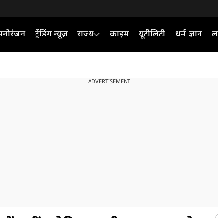
मनोरंजन
ट्रेंडिंग न्यूज़
राज्य
क्राइम
यूटीलिटी
धर्म ज्ञान
ल
ADVERTISEMENT