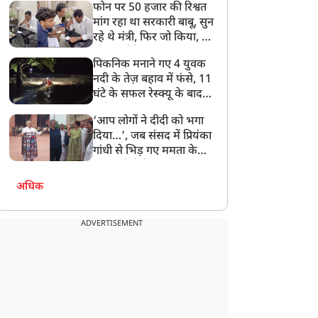
फोन पर 50 हजार की रिश्वत
बेटी को गोद लें प्रधानमंत्री
मांग रहा था सरकारी बाबू, सुन
रहे थे मंत्री, फिर जो किया, वो
सोशल मीडिया पर छा गया
पिकनिक मनाने गए 4 युवक
नदी के तेज़ बहाव में फंसे, 11
घंटे के सफल रेस्क्यू के बाद
बची जान
‘आप लोगों ने दीदी को भगा
दिया…’, जब संसद में प्रियंका
गांधी से भिड़ गए ममता के
सांसद, देखें दिलचस्प Video
अधिक
ADVERTISEMENT