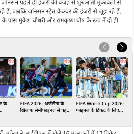
सर जॉनसन पहले ही इंजरी की वजह से शुरुआती मुकाबलों से
े हैं, जबकि जॉनसन स्ट्रेस फ्रैक्चर की इंजरी से जूझ रहे हैं.
 के पास मुकेश चौधरी और रामकृष्ण घोष के रूप में दो ही
खेल
खेल
खेल
ट के
FIFA 2026: अर्जेंटीना के
FIFA World Cup 2026:
प
खिलाफ सेमीफाइनल से पहले
फाइनल के टिकट के लिए
न
बनाते ही
डेक्लान राइस की फिटनेस पर
भिड़ेंगे इंग्लैंड-अर्जेंटीना, जानें
क
सस्पेंस, मैच से पहले होगा
मैच का समय और दोनों टीमों
अंतिम फैसला
का स्क्वॉड