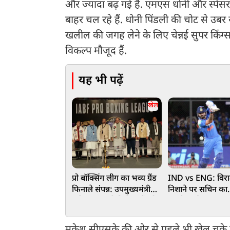
और ज्यादा बढ़ गई हैं. एमएस धोनी और स्पें
बाहर चल रहे हैं. धोनी पिंडली की चोट से उबर रह
खलील की जगह लेने के लिए चेन्नई सुपर किंग्स
विकल्प मौजूद हैं.
यह भी पढ़ें
खेल
प्रो बॉक्सिंग लीग का भव्य ग्रैंड
IND vs ENG: विरा
फिनाले संपन्न: उपमुख्यमंत्री
निशाने पर सचिन का
ब्रजेश पाठक ने विजेताओं को
महारिकॉर्ड, 203 रन 
बाइक-स्कूटी देकर किया
रचेंगे इतिहास
सम्मानित