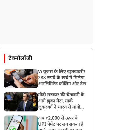
टेक्नोलॉजी
खेल
खेल
Vi यूजर्स के लिए खुशखबरी!
288 रुपये के खर्च में मिलेगा
अनलिमिटेड कॉलिंग और डेटा
मोदी सरकार की चेतावनी के
ाकिस्तानी खिलाडी मोहम्मद
केएल राहुल के साथ
आगे झुका मेटा, मार्क
ज़ुकरबर्ग ने भारत से मांगी
वाज पर डोपिंग के चलते
नाइंसाफी? गंभीर और टीम
माफ़ी, गलती भी स्वीकार की
ार्रवाई, CC ने की कार्रवाई
मैनेजमेंट पर पूर्व कप्तान
अब ₹2,000 से ऊपर के
श्रीकांत ने उठाए सवाल
UPI पेमेंट पर लग सकता है