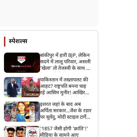
स्पेशल्स
बांकीपुर में हारी BJP, लेकिन
सदमे में लालू परिवार, असली
‘खेला’ तो तेजस्वी के साथ हो
गया, जानें कैसे
पाकिस्तान में तख्तापलट की
आहट? राष्ट्रपति बनना चाह
रहे आसिम मुनीर! आखिर
मोहसिन नकवी को ही क्यों
इशरत जहां के बाद अब
बनाया मोहरा?
अर्पिता सरकार...जैश के रडार
पर सुवेंदु, मोदी स्टाइल टार्गेट
करने की प्लानिंग, STF का
'1857 जैसी होगी 'क्रांति'!'
बड़ा एक्शन!
मीडिया के सामने आए