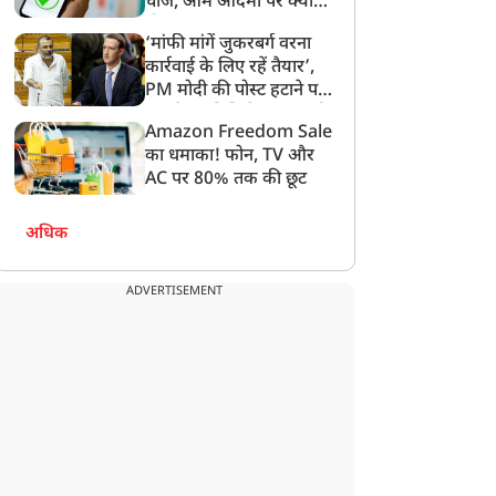
चार्ज, आम आदमी पर क्या
होगा असर?
‘मांफी मांगें जुकरबर्ग वरना
कार्रवाई के लिए रहें तैयार’,
PM मोदी की पोस्ट हटाने पर
संसदीय समिति ने Meta को
Amazon Freedom Sale
लगाई फटकार
का धमाका! फोन, TV और
AC पर 80% तक की छूट
अधिक
ADVERTISEMENT