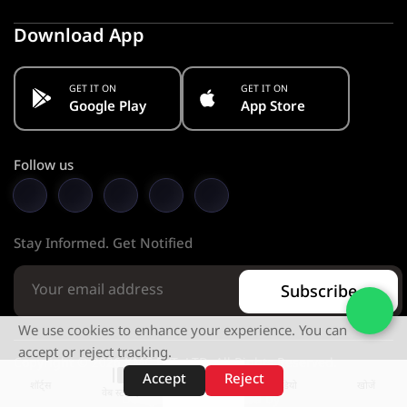
Download App
GET IT ON
GET IT ON
Google Play
App Store
Follow us
Stay Informed. Get Notified
Subscribe
We use cookies to enhance your experience. You can
accept or reject tracking.
Copyright © 2026 KMC PVT. LTD. All Rights Reserved.
Accept
Reject
शॉर्ट्स
होम
वीडियो
खोजें
वेब स्टोरीज़
Designed & Developed by