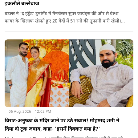
इकलौते बल्लेबाज
बटलर ने 'द हंड्रेड' टूर्नामेंट में मैनचेस्टर सुपर जायंट्स की और से वेल्श
फायर के खिलाफ खेलते हुए 20 गेंदों में 51 रनों की तूफानी पारी खेली।
अपनी इस पारी के दम पर बटलर ने कीरोन पोलार्ड को पीछे छोड़ते हुए
टी20 क्रिकेट में सबसे अधिक रन बनाने का रिकॉर्ड अपने नाम कर लिया है.
06 Aug, 2026
12:02 PM
विराट-अनुष्का के मंदिर जाने पर उठे सवाल! मोहम्मद शमी ने
दिया दो टूक जवाब, कहा- 'इसमें दिक्कत क्या है?'