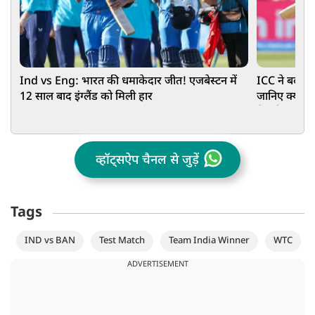
Ind vs Eng: भारत की धमाकेदार जीत! एजबेस्टन में
ICC ने बदला 
12 साल बाद इंग्लैंड को मिली हार
जानिए क्या ह
में एंट्री
व्हॉट्सऐप चैनल से जुड़ें
Tags
IND vs BAN
Test Match
Team India Winner
WTC
ADVERTISEMENT