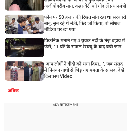
लड़की की मां का आया भावुक बयान, की
अजीबोगरीब मांग, कहा-बेटी को गोद लें प्रधानमंत्री
फोन पर 50 हजार की रिश्वत मांग रहा था सरकारी
बाबू, सुन रहे थे मंत्री, फिर जो किया, वो सोशल
मीडिया पर छा गया
पिकनिक मनाने गए 4 युवक नदी के तेज़ बहाव में
फंसे, 11 घंटे के सफल रेस्क्यू के बाद बची जान
‘आप लोगों ने दीदी को भगा दिया…’, जब संसद
में प्रियंका गांधी से भिड़ गए ममता के सांसद, देखें
दिलचस्प Video
अधिक
ADVERTISEMENT