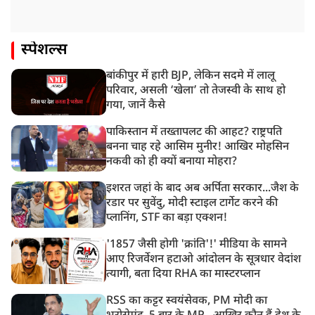
स्पेशल्स
बांकीपुर में हारी BJP, लेकिन सदमे में लालू
परिवार, असली ‘खेला’ तो तेजस्वी के साथ हो
गया, जानें कैसे
पाकिस्तान में तख्तापलट की आहट? राष्ट्रपति
बनना चाह रहे आसिम मुनीर! आखिर मोहसिन
नकवी को ही क्यों बनाया मोहरा?
इशरत जहां के बाद अब अर्पिता सरकार...जैश के
रडार पर सुवेंदु, मोदी स्टाइल टार्गेट करने की
प्लानिंग, STF का बड़ा एक्शन!
'1857 जैसी होगी 'क्रांति'!' मीडिया के सामने
आए रिजर्वेशन हटाओ आंदोलन के सूत्रधार वेदांश
त्यागी, बता दिया RHA का मास्टरप्लान
RSS का कट्टर स्वयंसेवक, PM मोदी का