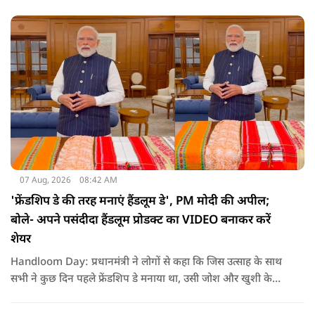
तमिलनाडु बल्कि दक्षिण भारत के कई राज्यों में पीने के पानी और सिंचाई
की समस्या को काफी हद तक कम किया जा सकता है.
07 Aug, 2026
08:42 AM
'फ्रेंडशिप डे की तरह मनाएं हैंडलूम डे', PM मोदी की अपील;
बोले- अपने पसंदीदा हैंडलूम प्रोडक्ट का VIDEO बनाकर करें
शेयर
Handloom Day: प्रधानमंत्री ने लोगों से कहा कि जिस उत्साह के साथ
सभी ने कुछ दिन पहले फ्रेंडशिप डे मनाया था, उसी जोश और खुशी के
साथ अब हैंडलूम डे भी मनाया जाए..