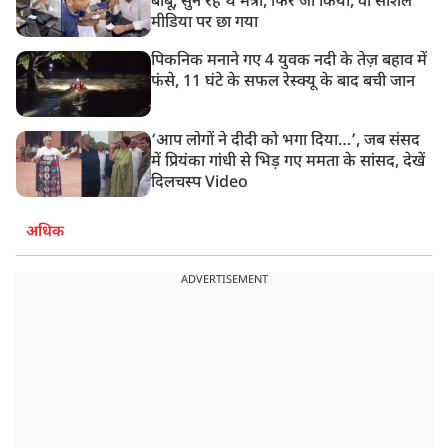
बाबू, सुन रहे थे मंत्री, फिर जो किया, वो सोशल
मीडिया पर छा गया
पिकनिक मनाने गए 4 युवक नदी के तेज़ बहाव में
फंसे, 11 घंटे के सफल रेस्क्यू के बाद बची जान
‘आप लोगों ने दीदी को भगा दिया…’, जब संसद
में प्रियंका गांधी से भिड़ गए ममता के सांसद, देखें
दिलचस्प Video
अधिक
ADVERTISEMENT