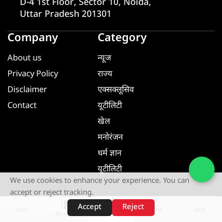
D-4 1st Floor, Sector 10, Noida,
Uttar Pradesh 201301
Company
Category
About us
न्यूज
Privacy Policy
राज्य
Disclaimer
एक्सक्लूसिव
Contact
यूटीलिटी
खेल
मनोरंजन
धर्म ज्ञान
यूटीलिटी
We use cookies to enhance your experience. You can
accept or reject tracking.
Download App
Accept
Reject
शॉर्ट्स
होम
वीडियो
खोजें
वेब स्टोरीज़