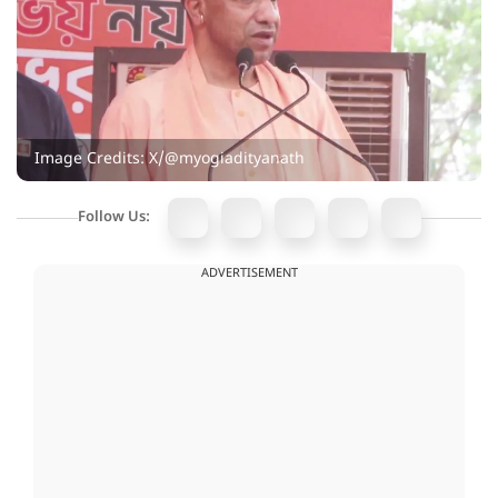
Image Credits: X/@myogiadityanath
Follow Us:
ADVERTISEMENT