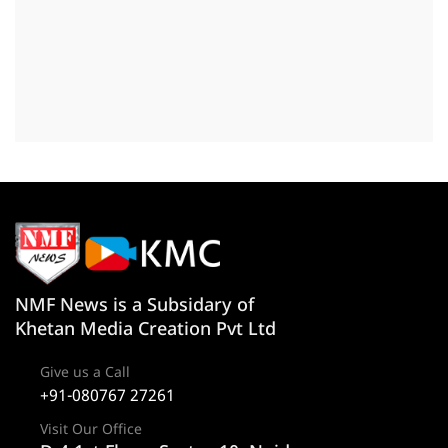
NMF News is a Subsidary of
Khetan Media Creation Pvt Ltd
Give us a Call
+91-080767 27261
Visit Our Office