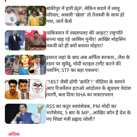
बांकीपुर में हारी BJP, लेकिन सदमे में लालू
परिवार, असली ‘खेला’ तो तेजस्वी के साथ हो
गया, जानें कैसे
पाकिस्तान में तख्तापलट की आहट? राष्ट्रपति
बनना चाह रहे आसिम मुनीर! आखिर मोहसिन
नकवी को ही क्यों बनाया मोहरा?
इशरत जहां के बाद अब अर्पिता सरकार...जैश के
रडार पर सुवेंदु, मोदी स्टाइल टार्गेट करने की
प्लानिंग, STF का बड़ा एक्शन!
'1857 जैसी होगी 'क्रांति'!' मीडिया के सामने
आए रिजर्वेशन हटाओ आंदोलन के सूत्रधार वेदांश
त्यागी, बता दिया RHA का मास्टरप्लान
RSS का कट्टर स्वयंसेवक, PM मोदी का
भरोसेमंद, 5 बार के MP...आखिर कौन हैं देश के
नए शिक्षा मंत्री प्रह्लाद जोशी?
अधिक