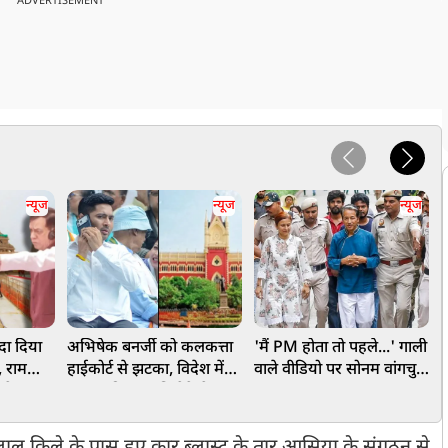
ADVERTISEMENT
न्यूज
न्यूज
न्यूज
दा दिया
अभिषेक बनर्जी को कलकत्ता
'मैं PM होता तो पहले...' गाली
क
, राम
हाईकोर्ट से झटका, विदेश में
वाले वीडियो पर सोनम वांगचुक
रहे
इलाज की अनुमति देने से
का बड़ा बयान
क
 सतीश
इनकार