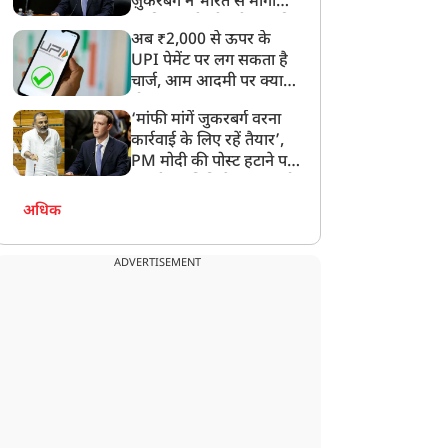
ज़ुकरबर्ग ने भारत से मांगी
माफ़ी, गलती भी स्वीकार की
अब ₹2,000 से ऊपर के
UPI पेमेंट पर लग सकता है
चार्ज, आम आदमी पर क्या
होगा असर?
‘मांफी मांगें जुकरबर्ग वरना
कार्रवाई के लिए रहें तैयार’,
PM मोदी की पोस्ट हटाने पर
संसदीय समिति ने Meta को
लगाई फटकार
अधिक
ADVERTISEMENT