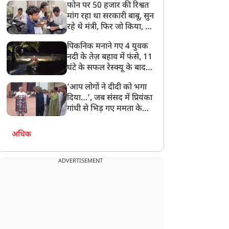
फोन पर 50 हजार की रिश्वत
बेटी को गोद लें प्रधानमंत्री
मांग रहा था सरकारी बाबू, सुन
रहे थे मंत्री, फिर जो किया, वो
सोशल मीडिया पर छा गया
पिकनिक मनाने गए 4 युवक
नदी के तेज़ बहाव में फंसे, 11
घंटे के सफल रेस्क्यू के बाद
बची जान
‘आप लोगों ने दीदी को भगा
दिया…’, जब संसद में प्रियंका
गांधी से भिड़ गए ममता के
सांसद, देखें दिलचस्प Video
अधिक
ADVERTISEMENT