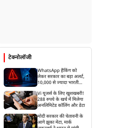
टेक्नोलॉजी
न्यूज
न्यूज
WhatsApp हैकिंग को
लेकर सरकार का बड़ा अलर्ट,
10,000 से ज्यादा भारतीयों
को साइबर हमले से बचाया
Vi यूजर्स के लिए खुशखबरी!
गया
ोर कमेटी बनते ही CJP में
मोदी कैबिनेट का बड़ा
288 रुपये के खर्च में मिलेगा
अनलिमिटेड कॉलिंग और डेटा
बवाल, अभिजीत दिपके के घर
फैसला… गुवाहाटी-तेजपुर 4-
े बाहर दो युवाओं ने दिया
लेन हाईवे परियोजना को दी
मोदी सरकार की चेतावनी के
धरना, लगाए गंभीर आरोप
मंजूरी, जानें सेना के लिए कैसे
आगे झुका मेटा, मार्क
होगा मददगार