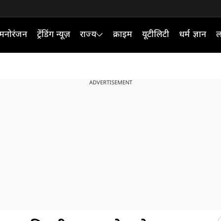
मनोरंजन
ट्रेंडिंग न्यूज़
राज्य
क्राइम
यूटीलिटी
धर्म ज्ञान
ल
ADVERTISEMENT