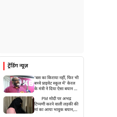
PM मोदी आज IIT दिल्ली के दीक्षांत समारोह में
शामिल होंगे
ट्रेंडिंग न्यूज़
'बस का किराया नहीं, फिर भी
बच्चे प्राइवेट स्कूल में' केरल
के मंत्री ने दिया ऐसा बयान की
खड़ा हो गया बड़ा बवाल
PM मोदी पर अभद्र
टिप्पणी करने वाली लड़की की
मां का आया भावुक बयान,
की अजीबोगरीब मांग, कहा-