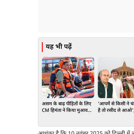
यह भी पढ़ें
न्यूज
असम के बाढ़ पीड़ितों के लिए
'आपमें से किसी ने चं
CM हिमंता ने किया मुआवजे
है तो रसीद ले आओ'
का ऐलान, 75 हजार परिवारों
मंदिर पर हंगामा कर 
के खाते में पहुंचे ₹15-15
'विपक्ष' को स्पीकर
हजार
महाना की चुनौती