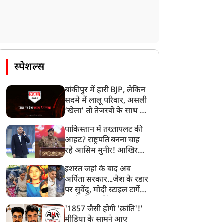
स्पेशल्स
बांकीपुर में हारी BJP, लेकिन
सदमे में लालू परिवार, असली
‘खेला’ तो तेजस्वी के साथ हो
गया, जानें कैसे
पाकिस्तान में तख्तापलट की
आहट? राष्ट्रपति बनना चाह
रहे आसिम मुनीर! आखिर
मोहसिन नकवी को ही क्यों
इशरत जहां के बाद अब
बनाया मोहरा?
अर्पिता सरकार...जैश के रडार
पर सुवेंदु, मोदी स्टाइल टार्गेट
करने की प्लानिंग, STF का
'1857 जैसी होगी 'क्रांति'!'
बड़ा एक्शन!
मीडिया के सामने आए