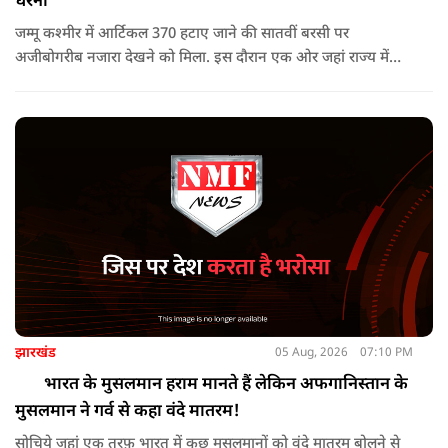
धरना
जम्मू कश्मीर में आर्टिकल 370 हटाए जाने की सातवीं बरसी पर
अजीबोगरीब नजारा देखने को मिला. इस दौरान एक ओर जहां राज्य में
PDP ने विरोध प्रदर्शन किया तो वहीं कई इलाकों में छात्रों और आम लोगों
ने तिरंगा रैली निकालकर इस ऐतिहासिक दिन का जश्न मनाया.
झारखंड
05 Aug, 2026
07:10 PM
भारत के मुसलमान हराम मानते हैं लेकिन अफगानिस्तान के
मुसलमान ने गर्व से कहा वंदे मातरम!
सोचिये जहां एक तरफ़ भारत में कुछ मुसलमानों को वंदे मातरम बोलने से