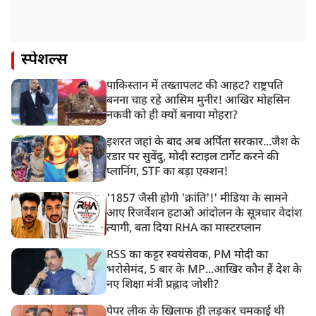
स्पेशल्स
पाकिस्तान में तख्तापलट की आहट? राष्ट्रपति
बनना चाह रहे आसिम मुनीर! आखिर मोहसिन
नकवी को ही क्यों बनाया मोहरा?
इशरत जहां के बाद अब अर्पिता सरकार...जैश के
रडार पर सुवेंदु, मोदी स्टाइल टार्गेट करने की
प्लानिंग, STF का बड़ा एक्शन!
'1857 जैसी होगी 'क्रांति'!' मीडिया के सामने
आए रिजर्वेशन हटाओ आंदोलन के सूत्रधार वेदांश
त्यागी, बता दिया RHA का मास्टरप्लान
RSS का कट्टर स्वयंसेवक, PM मोदी का
भरोसेमंद, 5 बार के MP...आखिर कौन हैं देश के
नए शिक्षा मंत्री प्रह्लाद जोशी?
पेपर लीक के खिलाफ ही लड़कर चमकाई थी