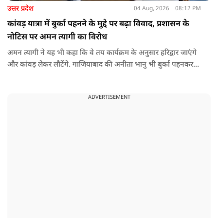
उत्तर प्रदेश
04 Aug, 2026
08:12 PM
कांवड़ यात्रा में बुर्का पहनने के मुद्दे पर बढ़ा विवाद, प्रशासन के
नोटिस पर अमन त्यागी का विरोध
अमन त्यागी ने यह भी कहा कि वे तय कार्यक्रम के अनुसार हरिद्वार जाएंगे
और कांवड़ लेकर लौटेंगे. गाजियाबाद की अनीता भानु भी बुर्का पहनकर
कांवड़ यात्रा कर रही हैं और वे उनके समर्थन में भी जा रहे हैं. हालांकि
उन्होंने यह भी स्पष्ट किया कि वे यह नहीं कह रहे कि तमन्ना मलिक
ADVERTISEMENT
अनिवार्य रूप से बुर्का पहनकर ही यात्रा करेंगी, बल्कि उनका कहना केवल
इतना है कि महिला को अपनी पसंद का वस्त्र पहनने की स्वतंत्रता होनी
चाहिए.