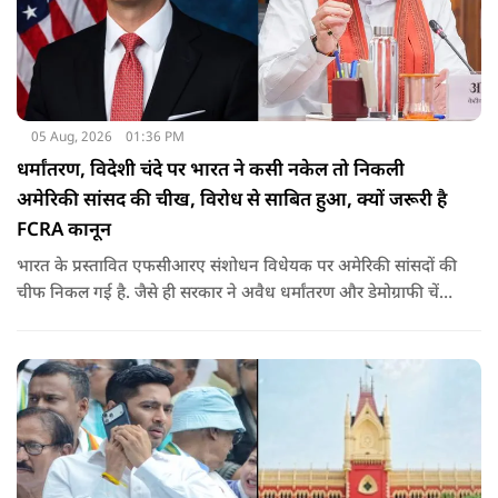
05 Aug, 2026
01:36 PM
धर्मांतरण, विदेशी चंदे पर भारत ने कसी नकेल तो निकली
अमेरिकी सांसद की चीख, विरोध से साबित हुआ, क्यों जरूरी है
FCRA कानून
भारत के प्रस्तावित एफसीआरए संशोधन विधेयक पर अमेरिकी सांसदों की
चीफ निकल गई है. जैसे ही सरकार ने अवैध धर्मांतरण और डेमोग्राफी चेंज
की नकेल कसी पूरी दुनिया विरोध पर उतर आई. रिपब्लिक सांसद ने इसे
ईसाई धर्म से जोड़ दिया. उनके विरोध ने साबित किया कि क्यों ये कानून
जरूरी है.