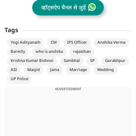
व्हॉट्सऐप चैनल से जुड़ें
Tags
Yogi Adityanath
CM
IPS Officer
Anshika Verma
Bareilly
who is anshika
rajasthan
Krishna Kumar Bishnoi
Sambhal
SP
Gorakhpur
ASI
Masjid
Jama
Marriage
Wedding
UP Police
ADVERTISEMENT