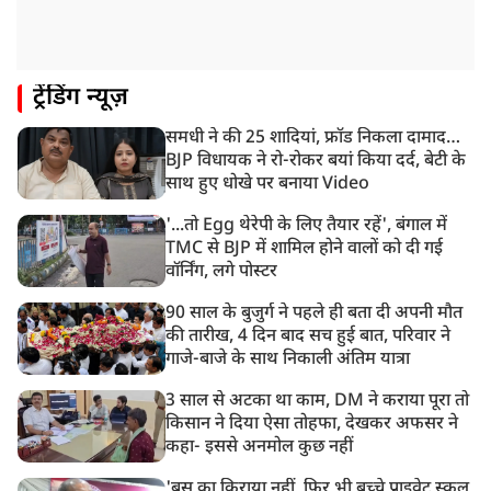
NIA ने मलप्पुरम विस्फोटक केस में मुख्य साजिशकर्ता को
गिरफ्तार किया
8:26 AM
ट्रेंडिंग न्यूज़
PM मोदी को आया अमेरिकी उपराष्ट्रपति जेडी वेंस का फोन,
रणनीतिक मुद्दों पर हुई बात
समधी ने की 25 शादियां, फ्रॉड निकला दामाद…
8:23 AM
BJP विधायक ने रो-रोकर बयां किया दर्द, बेटी के
रांची: छात्रों और झारखंड सरकार के बीच आज होगी तीसरे दौर
साथ हुए धोखे पर बनाया Video
की बातचीत
'...तो Egg थेरेपी के लिए तैयार रहें', बंगाल में
TMC से BJP में शामिल होने वालों को दी गई
वॉर्निंग, लगे पोस्टर
90 साल के बुजुर्ग ने पहले ही बता दी अपनी मौत
की तारीख, 4 दिन बाद सच हुई बात, परिवार ने
गाजे-बाजे के साथ निकाली अंतिम यात्रा
3 साल से अटका था काम, DM ने कराया पूरा तो
किसान ने दिया ऐसा तोहफा, देखकर अफसर ने
कहा- इससे अनमोल कुछ नहीं
'बस का किराया नहीं, फिर भी बच्चे प्राइवेट स्कूल