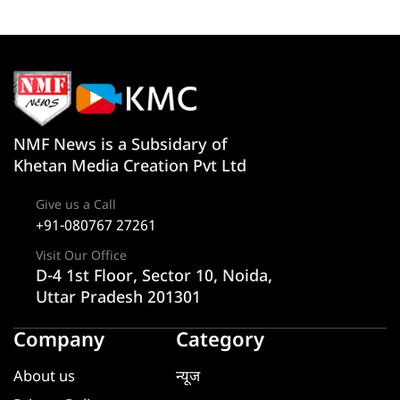
NMF News is a Subsidary of
Khetan Media Creation Pvt Ltd
Give us a Call
+91-080767 27261
Visit Our Office
D-4 1st Floor, Sector 10, Noida,
Uttar Pradesh 201301
Company
Category
About us
न्यूज