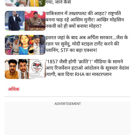
गया, जानें कैसे
पाकिस्तान में तख्तापलट की आहट? राष्ट्रपति
बनना चाह रहे आसिम मुनीर! आखिर मोहसिन
नकवी को ही क्यों बनाया मोहरा?
इशरत जहां के बाद अब अर्पिता सरकार...जैश के
रडार पर सुवेंदु, मोदी स्टाइल टार्गेट करने की
प्लानिंग, STF का बड़ा एक्शन!
'1857 जैसी होगी 'क्रांति'!' मीडिया के सामने
आए रिजर्वेशन हटाओ आंदोलन के सूत्रधार वेदांश
त्यागी, बता दिया RHA का मास्टरप्लान
अधिक
ADVERTISEMENT