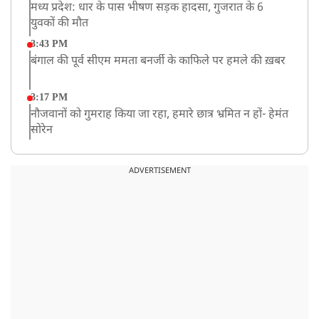
मध्य प्रदेश: धार के पास भीषण सड़क हादसा, गुजरात के 6
युवकों की मौत
3:43 PM
बंगाल की पूर्व सीएम ममता बनर्जी के काफिले पर हमले की ख़बर
3:17 PM
नौजवानों को गुमराह किया जा रहा, हमारे छात्र भ्रमित न हों- हेमंत
सोरेन
2:03 PM
बारामती में निजी ट्रेनिंग विमान दुर्घटनाग्रस्त, किसी के घायल होने
ADVERTISEMENT
की कोई सूचना नहीं
12:16 PM
JPSC परीक्षा विवाद: अनशन पर बैठे छात्र नेता देवेंद्र महतो की
तबीयत बिगड़ी
10:44 AM
रांचीः छात्रों के समर्थन में विधायक जयराम महतो ने शुरू किया
निर्जला उपवास
10:42 AM