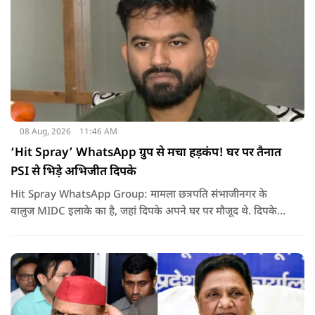
08 Aug, 2026
11:46 AM
‘Hit Spray’ WhatsApp ग्रुप से मचा हड़कंप! घर पर तैनात
PSI से भिड़े अभिजीत दिपके
Hit Spray WhatsApp Group: मामला छत्रपति संभाजीनगर के
वालुज MIDC इलाके का है, जहां दिपके अपने घर पर मौजूद थे. दिपके
का आरोप है कि सुरक्षा के लिए तैनात PSI उनसे मिलने आने वाले लोगों
को रोक रहे थे और उनके साथ ठीक तरीके से पेश नहीं आ रहे थे. इसी बात
को लेकर दिपके की पुलिस अधिकारी से तीखी बहस हो गई.