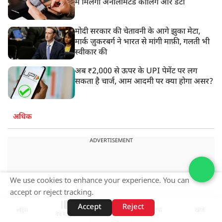
में मिलेगा अनलिमिटेड कॉलिंग और डेटा
मोदी सरकार की चेतावनी के आगे झुका मेटा,
मार्क ज़ुकरबर्ग ने भारत से मांगी माफ़ी, गलती भी
स्वीकार की
अब ₹2,000 से ऊपर के UPI पेमेंट पर लग
सकता है चार्ज, आम आदमी पर क्या होगा असर?
अधिक
ADVERTISEMENT
We use cookies to enhance your experience. You can
accept or reject tracking.
Accept
Reject
शॉर्ट्स
होम
वीडियो
खोजें
वेब स्टोरीज़