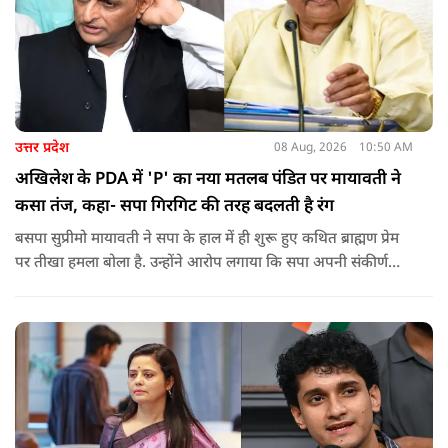
उत्तर प्रदेश
08 Aug, 2026
10:50 AM
अखिलेश के PDA में 'P' का नया मतलब पंडित पर मायावती ने
कसा तंज, कहा- सपा गिरगिट की तरह बदलती है रंग
बसपा सुप्रीमो मायावती ने सपा के हाल में ही शुरू हुए कथित ब्राह्मण प्रेम
पर तीखा हमला बोला है. उन्होंने आरोप लगाया कि सपा अपनी संकीर्ण
जातिवादी राजनीति और चुनावी स्वार्थ के चलते समय-समय पर अपना
राजनीतिक रंग बदलती रही है.