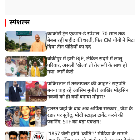
स्पेशल्स
काकोरी ट्रेन एक्शन-डे स्पेशल: 70 साल तक
बेबस रही शहीद की धरती, फिर CM योगी ने मिटा
दिया तीन पीढ़ियों का दर्द
बांकीपुर में हारी BJP, लेकिन सदमे में लालू
परिवार, असली ‘खेला’ तो तेजस्वी के साथ हो
गया, जानें कैसे
पाकिस्तान में तख्तापलट की आहट? राष्ट्रपति
बनना चाह रहे आसिम मुनीर! आखिर मोहसिन
नकवी को ही क्यों बनाया मोहरा?
इशरत जहां के बाद अब अर्पिता सरकार...जैश के
रडार पर सुवेंदु, मोदी स्टाइल टार्गेट करने की
प्लानिंग, STF का बड़ा एक्शन!
'1857 जैसी होगी 'क्रांति'!' मीडिया के सामने