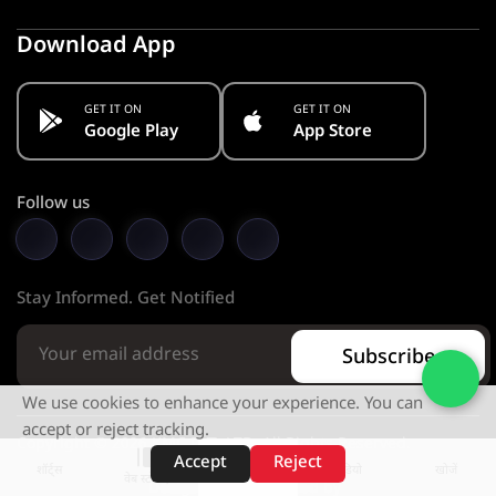
Download App
GET IT ON
GET IT ON
Google Play
App Store
Follow us
Stay Informed. Get Notified
Subscribe
We use cookies to enhance your experience. You can
accept or reject tracking.
Copyright © 2026 KMC PVT. LTD. All Rights Reserved.
Accept
Reject
शॉर्ट्स
होम
वीडियो
खोजें
वेब स्टोरीज़
Designed & Developed by