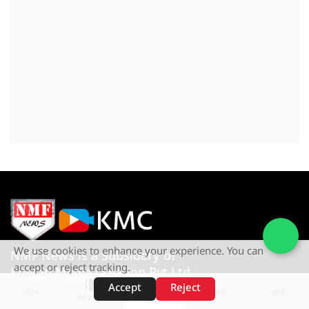
We use cookies to enhance your experience. You can
NMF News is a Subsidary of
accept or reject tracking.
Khetan Media Creation Pvt Ltd
Accept
Reject
शॉर्ट्स
होम
वीडियो
खोजें
वेब स्टोरीज़
Give us a Call