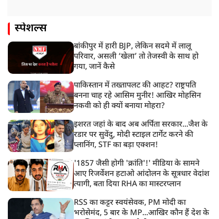
स्पेशल्स
बांकीपुर में हारी BJP, लेकिन सदमे में लालू
परिवार, असली ‘खेला’ तो तेजस्वी के साथ हो
गया, जानें कैसे
पाकिस्तान में तख्तापलट की आहट? राष्ट्रपति
बनना चाह रहे आसिम मुनीर! आखिर मोहसिन
नकवी को ही क्यों बनाया मोहरा?
इशरत जहां के बाद अब अर्पिता सरकार...जैश के
रडार पर सुवेंदु, मोदी स्टाइल टार्गेट करने की
प्लानिंग, STF का बड़ा एक्शन!
'1857 जैसी होगी 'क्रांति'!' मीडिया के सामने
आए रिजर्वेशन हटाओ आंदोलन के सूत्रधार वेदांश
त्यागी, बता दिया RHA का मास्टरप्लान
RSS का कट्टर स्वयंसेवक, PM मोदी का
भरोसेमंद, 5 बार के MP...आखिर कौन हैं देश के