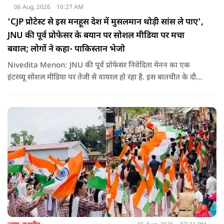
06 Aug, 2026
10:27 AM
'CJP प्रोटेस्ट से इस मनहूस देश में मुसलमान थोड़ी सांस ले पाए',
JNU की पूर्व प्रोफेसर के बयान पर सोशल मीडिया पर मचा
बवाल; लोगों ने कहा- पाकिस्तान भेजो
Nivedita Menon: JNU की पूर्व प्रोफेसर निवेदिता मेनन का एक
इंटरव्यू सोशल मीडिया पर तेजी से वायरल हो रहा है. इस बातचीत के दौरान
उन्होंने देश, मुसलमानों और CJP (Cockroach Janata Party) के
विरोध प्रदर्शनों पर अपनी राय रखी. लेकिन उनके एक बयान ने सबसे
ज्यादा विवाद खड़ा कर दिया.