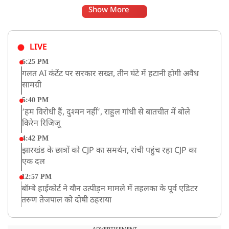
Show More
LIVE
6:25 PM
गलत AI कंटेंट पर सरकार सख्त, तीन घंटे में हटानी होगी अवैध
सामग्री
5:40 PM
‘हम विरोधी हैं, दुश्मन नहीं’, राहुल गांधी से बातचीत में बोले
किरेन रिजिजू
4:42 PM
झारखंड के छात्रों को CJP का समर्थन, रांची पहुंच रहा CJP का
एक दल
12:57 PM
बॉम्बे हाईकोर्ट ने यौन उत्पीड़न मामले में तहलका के पूर्व एडिटर
तरुण तेजपाल को दोषी ठहराया
12:47 PM
माफिया अतीक अहमद के छोटे बेटे अबान की एक्सीडेंट में मौत