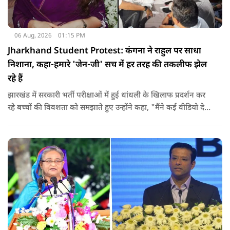
06 Aug, 2026
01:15 PM
Jharkhand Student Protest: कंगना ने राहुल पर साधा
निशाना, कहा-हमारे 'जेन-जी' सच में हर तरह की तकलीफ झेल
रहे हैं
झारखंड में सरकारी भर्ती परीक्षाओं में हुई धांधली के खिलाफ प्रदर्शन कर
रहे बच्चों की विवशता को समझाते हुए उन्होंने कहा, "मैंने कई वीडियो देखे
हैं कि बच्चों को त्रिपाल लगाने की इजाजत नहीं दी जा रही है. खाने की
ठीक स्थिति नहीं है, बच्चों ने दो-तीन दिन से कपड़े नहीं बदले हैं. हालात
यहां तक गंभीर हैं कि बच्चों के पास ऑनलाइन फूड नहीं जा पा रहा है. ऐसी
स्थिति में राहुल गांधी वहां नहीं पहुंच रहे हैं.