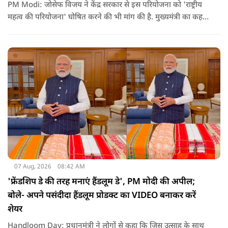
PM Modi: जोसेफ विजय ने केंद्र सरकार से इस परियोजना को 'राष्ट्रीय
महत्व की परियोजना' घोषित करने की भी मांग की है. मुख्यमंत्री का कहना
है कि अगर इस योजना पर तेजी से काम शुरू होता है, त न केवल
तमिलनाडु बल्कि दक्षिण भारत के कई राज्यों में पीने के पानी और सिंचाई
की समस्या को काफी हद तक कम किया जा सकता है.
07 Aug, 2026
08:42 AM
'फ्रेंडशिप डे की तरह मनाएं हैंडलूम डे', PM मोदी की अपील;
बोले- अपने पसंदीदा हैंडलूम प्रोडक्ट का VIDEO बनाकर करें
शेयर
Handloom Day: प्रधानमंत्री ने लोगों से कहा कि जिस उत्साह के साथ