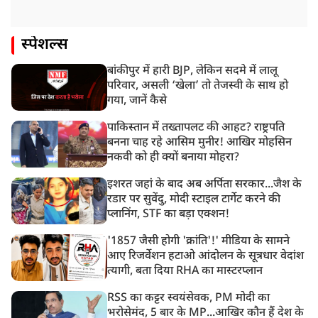
स्पेशल्स
बांकीपुर में हारी BJP, लेकिन सदमे में लालू
परिवार, असली ‘खेला’ तो तेजस्वी के साथ हो
गया, जानें कैसे
पाकिस्तान में तख्तापलट की आहट? राष्ट्रपति
बनना चाह रहे आसिम मुनीर! आखिर मोहसिन
नकवी को ही क्यों बनाया मोहरा?
इशरत जहां के बाद अब अर्पिता सरकार...जैश के
रडार पर सुवेंदु, मोदी स्टाइल टार्गेट करने की
प्लानिंग, STF का बड़ा एक्शन!
'1857 जैसी होगी 'क्रांति'!' मीडिया के सामने
आए रिजर्वेशन हटाओ आंदोलन के सूत्रधार वेदांश
त्यागी, बता दिया RHA का मास्टरप्लान
RSS का कट्टर स्वयंसेवक, PM मोदी का
भरोसेमंद, 5 बार के MP...आखिर कौन हैं देश के