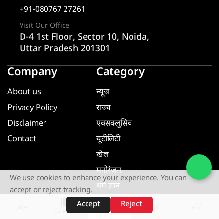
+91-080767 27261
Visit Our Office
D-4 1st Floor, Sector 10, Noida,
Uttar Pradesh 201301
Company
Category
About us
न्यूज
Privacy Policy
राज्य
Disclaimer
एक्सक्लूसिव
Contact
यूटीलिटी
खेल
मनोरंजन
We use cookies to enhance your experience. You can
धर्म ज्ञान
accept or reject tracking.
यूटीलिटी
Accept
Reject
शॉर्ट्स
होम
वीडियो
खोजें
वेब स्टोरीज़