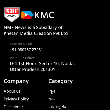
NMF News is a Subsidary of
Khetan Media Creation Pvt Ltd
Give us a Call
+91-080767 27261
Visit Our Office
D-4 1st Floor, Sector 10, Noida,
Uttar Pradesh 201301
Company
Category
About us
न्यूज
Privacy Policy
राज्य
Disclaimer
एक्सक्लूसिव