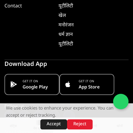
Contact
यूटीलिटी
खेल
मनोरंजन
धर्म ज्ञान
यूटीलिटी
Download App
GET IT ON
GET IT ON
Google Play
App Store
Follow us
We use cookies to enhance your experience. You can
accept or reject tracking.
Accept
Reject
शॉर्ट्स
होम
वीडियो
खोजें
वेब स्टोरीज़
Stay Informed. Get Notified