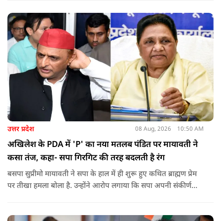
को रोक रहे थे और उनके साथ ठीक तरीके से पेश नहीं आ रहे थे. इसी बात
को लेकर दिपके की पुलिस अधिकारी से तीखी बहस हो गई.
उत्तर प्रदेश
08 Aug, 2026
10:50 AM
अखिलेश के PDA में 'P' का नया मतलब पंडित पर मायावती ने
कसा तंज, कहा- सपा गिरगिट की तरह बदलती है रंग
बसपा सुप्रीमो मायावती ने सपा के हाल में ही शुरू हुए कथित ब्राह्मण प्रेम
पर तीखा हमला बोला है. उन्होंने आरोप लगाया कि सपा अपनी संकीर्ण
जातिवादी राजनीति और चुनावी स्वार्थ के चलते समय-समय पर अपना
राजनीतिक रंग बदलती रही है.