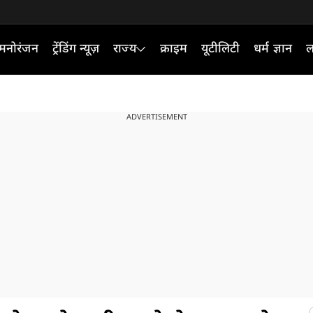
मनोरंजन
ट्रेंडिंग न्यूज़
राज्य
क्राइम
यूटीलिटी
धर्म ज्ञान
ल
ADVERTISEMENT