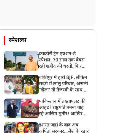
स्पेशल्स
काकोरी ट्रेन एक्शन-डे
स्पेशल: 70 साल तक बेबस
रही शहीद की धरती, फिर
CM योगी ने मिटा दिया तीन
बांकीपुर में हारी BJP, लेकिन
पीढ़ियों का दर्द
सदमे में लालू परिवार, असली
‘खेला’ तो तेजस्वी के साथ हो
गया, जानें कैसे
पाकिस्तान में तख्तापलट की
आहट? राष्ट्रपति बनना चाह
रहे आसिम मुनीर! आखिर
मोहसिन नकवी को ही क्यों
इशरत जहां के बाद अब
बनाया मोहरा?
अर्पिता सरकार...जैश के रडार