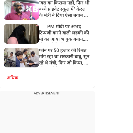
'बस का किराया नहीं, फिर भी
अनमोल कुछ नहीं
बच्चे प्राइवेट स्कूल में' केरल
के मंत्री ने दिया ऐसा बयान की
खड़ा हो गया बड़ा बवाल
PM मोदी पर अभद्र
टिप्पणी करने वाली लड़की की
मां का आया भावुक बयान,
की अजीबोगरीब मांग, कहा-
फोन पर 50 हजार की रिश्वत
बेटी को गोद लें प्रधानमंत्री
मांग रहा था सरकारी बाबू, सुन
रहे थे मंत्री, फिर जो किया, वो
सोशल मीडिया पर छा गया
अधिक
ADVERTISEMENT