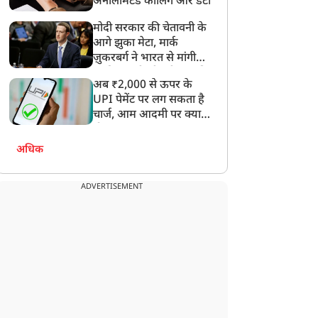
अनलिमिटेड कॉलिंग और डेटा
मोदी सरकार की चेतावनी के
आगे झुका मेटा, मार्क
ज़ुकरबर्ग ने भारत से मांगी
माफ़ी, गलती भी स्वीकार की
अब ₹2,000 से ऊपर के
UPI पेमेंट पर लग सकता है
चार्ज, आम आदमी पर क्या
होगा असर?
अधिक
ADVERTISEMENT