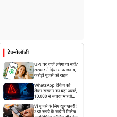
टेक्नोलॉजी
UPI पर चार्ज लगेगा या नहीं?
सरकार ने दिया साफ जवाब,
करोड़ों यूजर्स को राहत
WhatsApp हैकिंग को
लेकर सरकार का बड़ा अलर्ट,
10,000 से ज्यादा भारतीयों
को साइबर हमले से बचाया
Vi यूजर्स के लिए खुशखबरी!
गया
288 रुपये के खर्च में मिलेगा