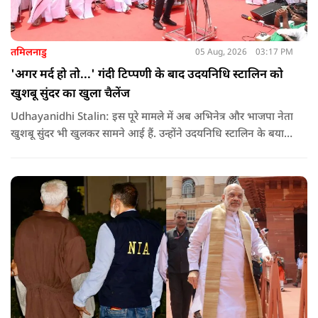
तमिलनाडु
05 Aug, 2026
03:17 PM
'अगर मर्द हो तो...' गंदी टिप्पणी के बाद उदयनिधि स्टालिन को
खुशबू सुंदर का खुला चैलेंज
Udhayanidhi Stalin: इस पूरे मामले में अब अभिनेत्र और भाजपा नेता
खुशबू सुंदर भी खुलकर सामने आई हैं. उन्होंने उदयनिधि स्टालिन के बयान
की कड़ी आलोचना करते हुए कहा कि किसी भी नेता को किसी महिला के
बारे में सार्वजनिक मंच से अपमानजनक भाषा बोलने का कोई अधिकार
नहीं है.