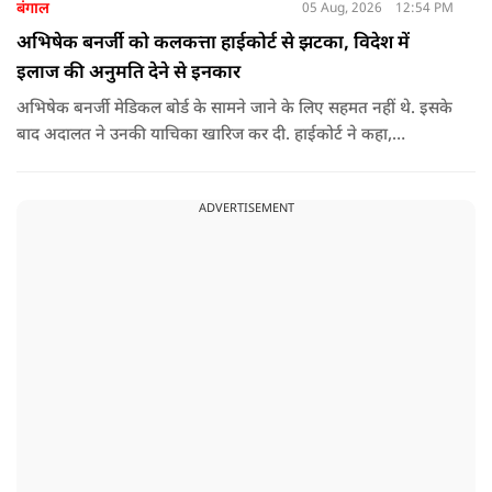
बंगाल
05 Aug, 2026
12:54 PM
अभिषेक बनर्जी को कलकत्ता हाईकोर्ट से झटका, विदेश में
इलाज की अनुमति देने से इनकार
अभिषेक बनर्जी मेडिकल बोर्ड के सामने जाने के लिए सहमत नहीं थे. इसके
बाद अदालत ने उनकी याचिका खारिज कर दी. हाईकोर्ट ने कहा,
"आवेदक के वकील की दलील को देखते हुए कि वह (अभिषेक बनर्जी)
कोर्ट के निर्देशानुसार मेडिकल बोर्ड के सामने पेश नहीं होंगे. कोर्ट का मानना
ADVERTISEMENT
​​है कि याचिका दायर करके उठाए गए मुद्दे को और अधिक समय तक लंबित
नहीं रखा जाना चाहिए. इसलिए, मौजूदा याचिका खारिज की जाती है."