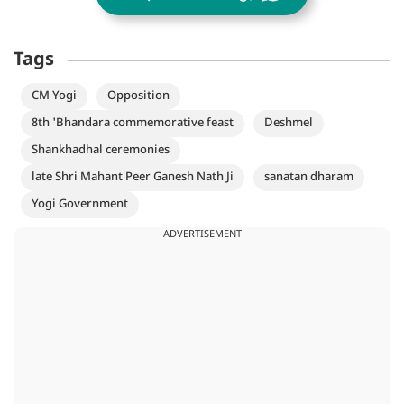
Tags
CM Yogi
Opposition
8th 'Bhandara commemorative feast
Deshmel
Shankhadhal ceremonies
late Shri Mahant Peer Ganesh Nath Ji
sanatan dharam
Yogi Government
ADVERTISEMENT