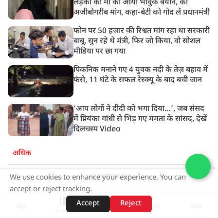
लड़की की मां का आया भावुक बयान, की
अजीबोगरीब मांग, कहा-बेटी को गोद लें प्रधानमंत्री
फोन पर 50 हजार की रिश्वत मांग रहा था सरकारी
बाबू, सुन रहे थे मंत्री, फिर जो किया, वो सोशल
मीडिया पर छा गया
पिकनिक मनाने गए 4 युवक नदी के तेज़ बहाव में
फंसे, 11 घंटे के सफल रेस्क्यू के बाद बची जान
‘आप लोगों ने दीदी को भगा दिया…’, जब संसद
में प्रियंका गांधी से भिड़ गए ममता के सांसद, देखें
दिलचस्प Video
अधिक
We use cookies to enhance your experience. You can
ADVERTISEMENT
accept or reject tracking.
Accept
Reject
शॉर्ट्स
होम
वीडियो
खोजें
वेब स्टोरीज़