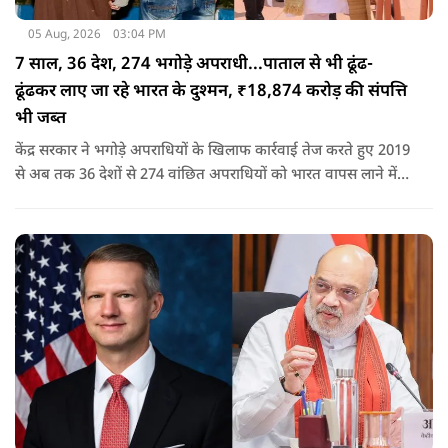
05 Aug, 2026
03:04 PM
7 साल, 36 देश, 274 भगोड़े अपराधी...पाताल से भी ढूंढ-
ढूंढकर लाए जा रहे भारत के दुश्मन, ₹18,874 करोड़ की संपत्ति
भी जब्त
केंद्र सरकार ने भगोड़े अपराधियों के खिलाफ कार्रवाई तेज करते हुए 2019
से अब तक 36 देशों से 274 वांछित अपराधियों को भारत वापस लाने में
बड़ी सफलता हासिल की है। यानी कि खुफिया सूचनाओं, आधुनिक
तकनीक और विभिन्न एजेंसियों के एक्शन के कारण पाताल से भी देश के
दुश्मन वापस लाए जा रहे हैं.