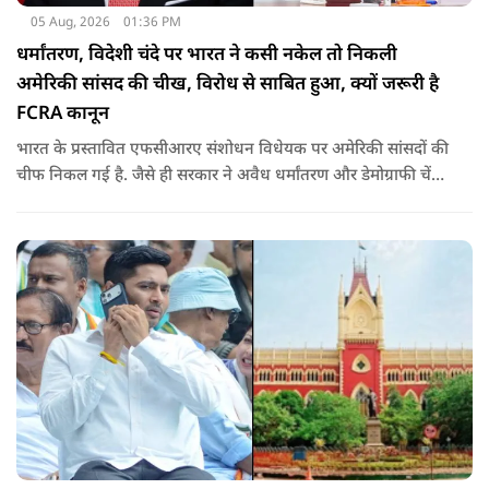
05 Aug, 2026
01:36 PM
धर्मांतरण, विदेशी चंदे पर भारत ने कसी नकेल तो निकली
अमेरिकी सांसद की चीख, विरोध से साबित हुआ, क्यों जरूरी है
FCRA कानून
भारत के प्रस्तावित एफसीआरए संशोधन विधेयक पर अमेरिकी सांसदों की
चीफ निकल गई है. जैसे ही सरकार ने अवैध धर्मांतरण और डेमोग्राफी चेंज
की नकेल कसी पूरी दुनिया विरोध पर उतर आई. रिपब्लिक सांसद ने इसे
ईसाई धर्म से जोड़ दिया. उनके विरोध ने साबित किया कि क्यों ये कानून
जरूरी है.