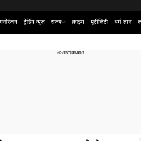
मनोरंजन
ट्रेंडिंग न्यूज़
राज्य
क्राइम
यूटीलिटी
धर्म ज्ञान
ल
ADVERTISEMENT