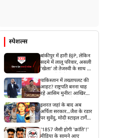
स्पेशल्स
बांकीपुर में हारी BJP, लेकिन
सदमे में लालू परिवार, असली
‘खेला’ तो तेजस्वी के साथ हो
गया, जानें कैसे
पाकिस्तान में तख्तापलट की
आहट? राष्ट्रपति बनना चाह
रहे आसिम मुनीर! आखिर
मोहसिन नकवी को ही क्यों
इशरत जहां के बाद अब
बनाया मोहरा?
न्यूज
न्यूज
अर्पिता सरकार...जैश के रडार
पर सुवेंदु, मोदी स्टाइल टार्गेट
करने की प्लानिंग, STF का
'1857 जैसी होगी 'क्रांति'!'
बड़ा एक्शन!
मीडिया के सामने आए