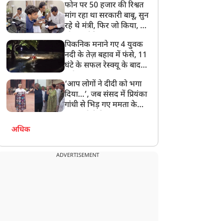
फोन पर 50 हजार की रिश्वत
बेटी को गोद लें प्रधानमंत्री
मांग रहा था सरकारी बाबू, सुन
रहे थे मंत्री, फिर जो किया, वो
सोशल मीडिया पर छा गया
पिकनिक मनाने गए 4 युवक
नदी के तेज़ बहाव में फंसे, 11
घंटे के सफल रेस्क्यू के बाद
बची जान
‘आप लोगों ने दीदी को भगा
दिया…’, जब संसद में प्रियंका
गांधी से भिड़ गए ममता के
सांसद, देखें दिलचस्प Video
अधिक
ADVERTISEMENT