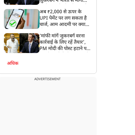
ज़ुकरबर्ग ने भारत से मांगी
माफ़ी, गलती भी स्वीकार की
अब ₹2,000 से ऊपर के
UPI पेमेंट पर लग सकता है
चार्ज, आम आदमी पर क्या
होगा असर?
‘मांफी मांगें जुकरबर्ग वरना
कार्रवाई के लिए रहें तैयार’,
PM मोदी की पोस्ट हटाने पर
संसदीय समिति ने Meta को
लगाई फटकार
अधिक
ADVERTISEMENT